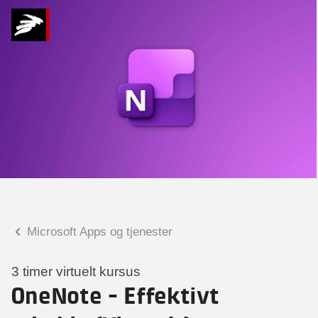
Hvad kan vi hjælpe
dig med?
Praktiske spørgsmål
Spørgsmål til tilmelding, forplejning,
afholdelsessted m.m.
Faglige spørgsmål
Spørgsmål til kursets indhold,
undervisning, niveau m.m.
Microsoft Apps og tjenester
Christian Ravn Agergaard
Konsulent
3 timer virtuelt kursus
OneNote - Effektivt