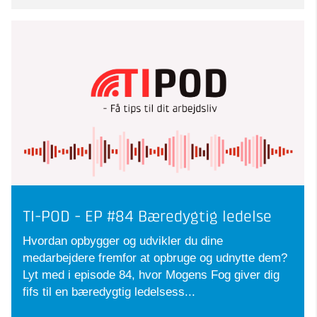
TI-POD - EP #84 Bæredygtig ledelse
Hvordan opbygger og udvikler du dine
medarbejdere fremfor at opbruge og udnytte dem?
Lyt med i episode 84, hvor Mogens Fog giver dig
fifs til en bæredygtig ledelsess...