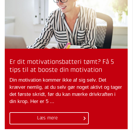
Er dit motivationsbatteri tømt? Få 5
tips til at booste din motivation
Din motivation kommer ikke af sig selv. Det
kræver nemlig, at du selv gør noget aktivt og tager
det første skridt, før du kan mærke drivkraften i
din krop. Her er 5 ...
Læs mere