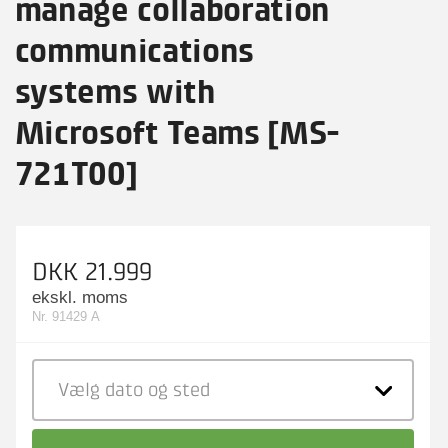
manage collaboration
communications
systems with
Microsoft Teams [MS-
721T00]
DKK 21.999
ekskl. moms
Nr. 91429 A
Vælg dato
og sted