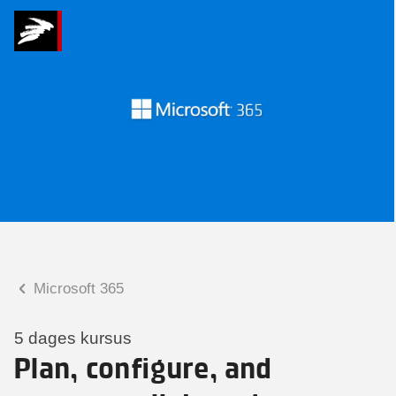
Hvad kan vi hjælpe
dig med?
Praktiske spørgsmål
Spørgsmål til tilmelding, forplejning,
afholdelsessted m.m.
Faglige spørgsmål
Spørgsmål til kursets indhold,
undervisning, niveau m.m.
Microsoft 365
Charlotte Heimann
Seniorspecialist
5 dages kursus
Plan, configure, and