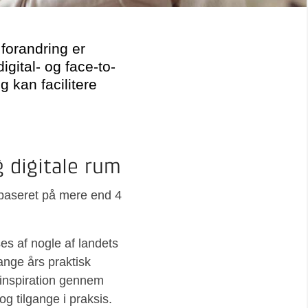
 forandring er
gital- og face-to-
g kan facilitere
g digitale rum
baseret på mere end 4
es af nogle af landets
ange års praktisk
å inspiration gennem
og tilgange i praksis.