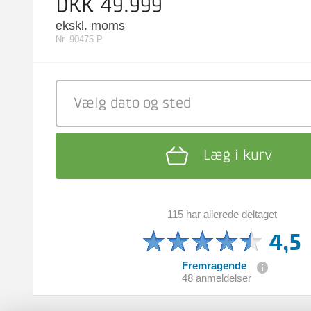
DKK 49.999
ekskl. moms
Nr. 90475 P
Vælg dato
og sted
Læg i kurv
115 har allerede deltaget
4,5
Fremragende
48 anmeldelser