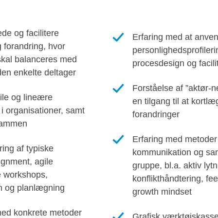
de og facilitere
Erfaring med at anve
 forandring, hvor
personlighedsprofilerin
 skal balanceres med
procesdesign og facili
en enkelte deltager
Forståelse af ”aktør-
gile og lineære
en tilgang til at kortl
i organisationer, samt
forandringer
 sammen
Erfaring med metoder t
ring af typiske
kommunikation og sam
ignment, agile
gruppe, bl.a. aktiv lyt
e workshops,
konflikthåndtering, f
on og planlægning
growth mindset
ed konkrete metoder
Grafisk værktøjskasse