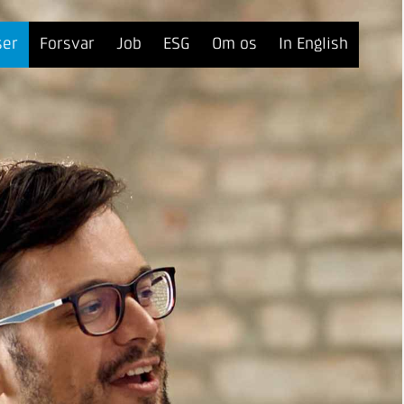
ser
Forsvar
Job
ESG
Om os
In English