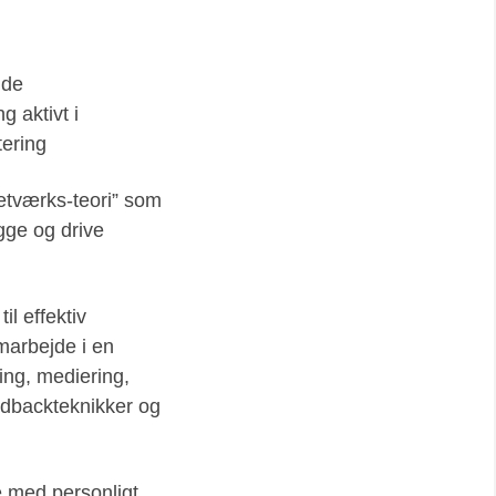
nde
g aktivt i
tering
netværks-teori” som
ægge og drive
il effektiv
arbejde i en
ning, mediering,
eedbackteknikker og
 med personligt