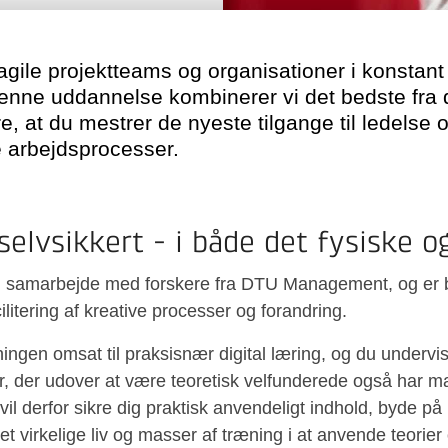
agile projektteams og organisationer i konstant
enne uddannelse kombinerer vi det bedste fra di
re, at du mestrer de nyeste tilgange til ledelse o
 arbejdsprocesser.
selvsikkert - i både det fysiske o
 i samarbejde med forskere fra DTU Management, og er 
cilitering af kreative processer og forandring.
ngen omsat til praksisnær digital læring, og du undervis
, der udover at være teoretisk velfunderede også har m
vil derfor sikre dig praktisk anvendeligt indhold, byde p
t virkelige liv og masser af træning i at anvende teorier 