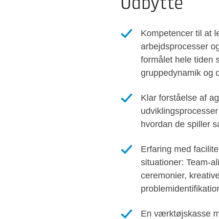
Udbytte
Kompetencer til at le
arbejdsprocesser og
formålet hele tiden
gruppedynamik og d
Klar forståelse af a
udviklingsprocesser 
hvordan de spiller
Erfaring med facilite
situationer: Team-al
ceremonier, kreativ
problemidentifikati
En værktøjskasse m