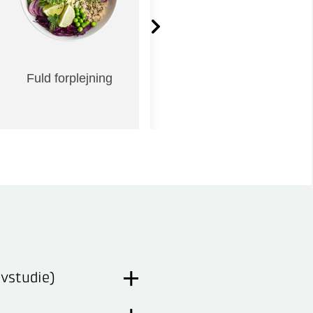
Fuld forplejning
Certificering /
eksamen
lvstudie)