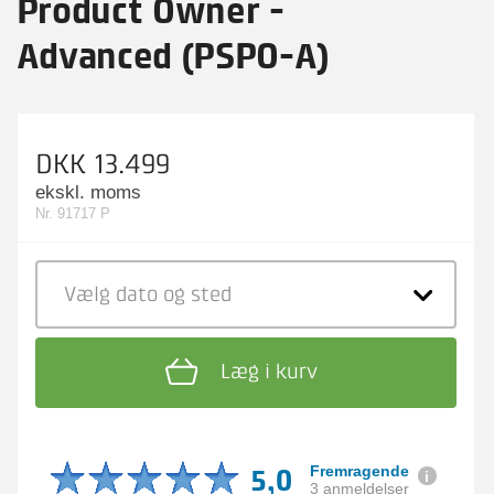
Product Owner -
Advanced (PSPO-A)
DKK 13.499
ekskl. moms
Nr. 91717 P
Vælg dato
og sted
Læg i kurv
5,0
Fremragende
3 anmeldelser