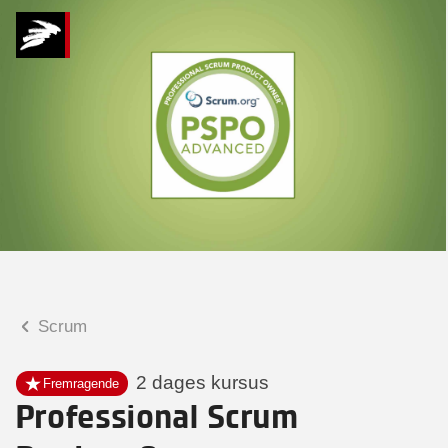
Hvad kan vi hjælpe
dig med?
Praktiske spørgsmål
Spørgsmål til tilmelding, forplejning,
afholdelsessted m.m.
Faglige spørgsmål
Spørgsmål til kursets indhold,
undervisning, niveau m.m.
Scrum
Gitte Pedersen
Forretningsleder
2 dages kursus
Fremragende
Professional Scrum