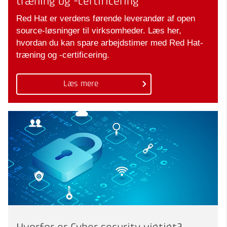
træning og -certificering
Red Hat er verdens førende leverandør af open
source-løsninger til virksomheder. Læs her,
hvordan du kan spare arbejdstimer med Red Hat-
træning og -certificering.
Læs mere