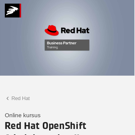
Hvad kan vi hjælpe
dig med?
Praktiske spørgsmål
Spørgsmål til tilmelding, forplejning,
afholdelsessted m.m.
Faglige spørgsmål
Spørgsmål til kursets indhold,
undervisning, niveau m.m.
Red Hat
Charlotte Heimann
Seniorspecialist
Online kursus
Red Hat OpenShift