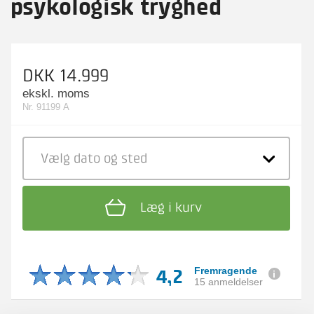
psykologisk tryghed
DKK 14.999
ekskl. moms
Nr. 91199 A
Vælg dato
og sted
Læg i kurv
4,2
Fremragende
15 anmeldelser