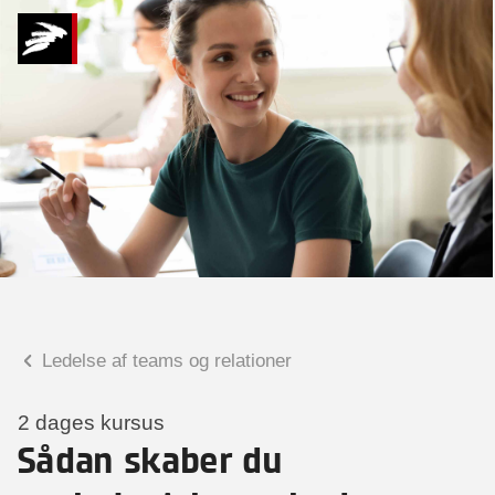
Hvad kan vi hjælpe
dig med?
Praktiske spørgsmål
Spørgsmål til tilmelding, forplejning,
afholdelsessted m.m.
Faglige spørgsmål
Spørgsmål til kursets indhold,
undervisning, niveau m.m.
Ledelse af teams og relationer
Kitt Maria Rosenberg
Seniorkonsulent
2 dages kursus
Sådan skaber du