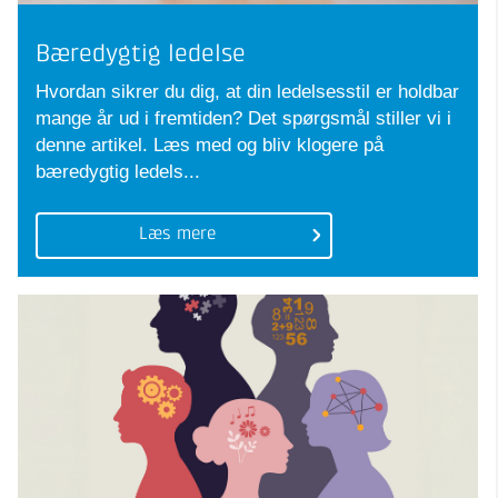
Bæredygtig ledelse
Hvordan sikrer du dig, at din ledelsesstil er holdbar
mange år ud i fremtiden? Det spørgsmål stiller vi i
denne artikel. Læs med og bliv klogere på
bæredygtig ledels...
Læs mere