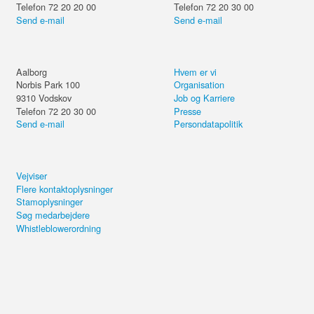
Telefon 72 20 20 00
Telefon 72 20 30 00
Send e-mail
Send e-mail
Aalborg
Hvem er vi
Norbis Park 100
Organisation
9310
Vodskov
Job og Karriere
Telefon 72 20 30 00
Presse
Send e-mail
Persondatapolitik
Vejviser
Flere kontaktoplysninger
Stamoplysninger
Søg medarbejdere
Whistleblowerordning
Del kurset eller forsæt på din
computer.
Servitization – Få
konkurrencefordele med
Send email