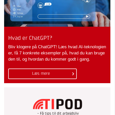
Hvad er ChatGPT?
Bliv klogere på ChatGPT! Læs hvad AI-teknologien
er, få 7 konkrete eksempler på, hvad du kan bruge
den til, og hvordan du kommer godt i gang.
Læs mere