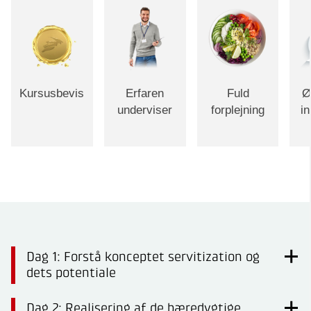
Kursusbevis
Erfaren
Fuld
Ø
underviser
forplejning
i
Dag 1: Forstå konceptet servitization og
dets potentiale
Dag 2: Realisering af de bæredygtige