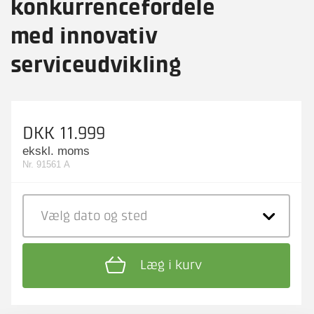
konkurrencefordele
med innovativ
serviceudvikling
DKK 11.999
ekskl. moms
Nr. 91561 A
Vælg dato
og sted
Læg i kurv