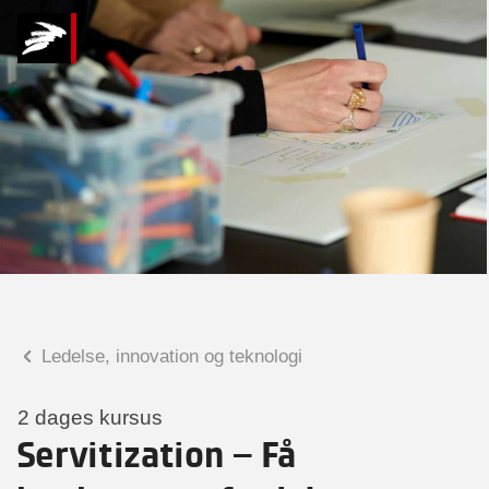
Hvad kan vi hjælpe
dig med?
Praktiske spørgsmål
Spørgsmål til tilmelding, forplejning,
afholdelsessted m.m.
Faglige spørgsmål
Spørgsmål til kursets indhold,
undervisning, niveau m.m.
Ledelse, innovation og teknologi
Katrine Voetmand
Forretningsleder
2 dages kursus
Servitization – Få