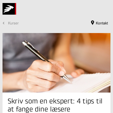
Kurser
Kontakt
Kursusadministration
Skriv som en ekspert: 4 tips til
+45 72 20 30 00
Send e-mail
at fange dine læsere