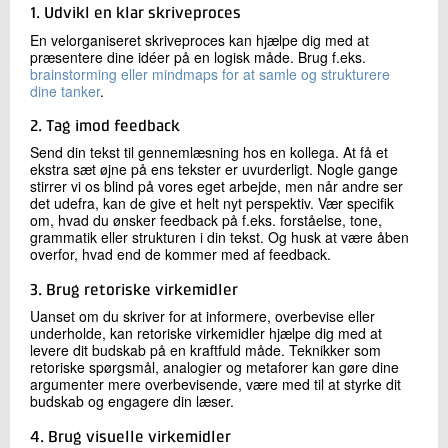
1. Udvikl en klar skriveproces
En velorganiseret skriveproces kan hjælpe dig med at
præsentere dine idéer på en logisk måde. Brug f.eks.
brainstorming eller mindmaps for at samle og strukturere
dine tanker
.
2. Tag imod feedback
Send din tekst til gennemlæsning hos en kollega. At få et
ekstra sæt øjne på ens tekster er uvurderligt. Nogle gange
stirrer vi os blind på vores eget arbejde, men når andre ser
det udefra, kan de give et helt nyt perspektiv. Vær specifik
om, hvad du ønsker feedback på f.eks. forståelse, tone,
grammatik eller strukturen i din tekst. Og husk at være åben
overfor, hvad end de kommer med af feedback.
3. Brug retoriske virkemidler
Uanset om du skriver for at informere, overbevise eller
underholde, kan retoriske virkemidler hjælpe dig med at
levere dit budskab på en kraftfuld måde. Teknikker som
retoriske spørgsmål, analogier og metaforer kan gøre dine
argumenter mere overbevisende, være med til at styrke dit
budskab og engagere din læser.
4. Brug visuelle virkemidler