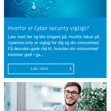
Hvorfor er Cyber security vigtigt?
Læs med her og bliv klogere på, hvorfor fokus på
cybersecurity er vigtigt for dig og din virksomhed.
Få desuden gode råd til, hvordan din virksomhed
kommer godt i ga...
Læs mere