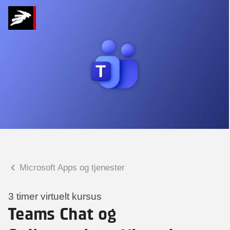
Hvad kan vi hjælpe
dig med?
Praktiske spørgsmål
Spørgsmål til tilmelding, forplejning,
afholdelsessted m.m.
Faglige spørgsmål
Spørgsmål til kursets indhold,
undervisning, niveau m.m.
Microsoft Apps og tjenester
Christian Ravn Agergaard
Konsulent
3 timer virtuelt kursus
Teams Chat og