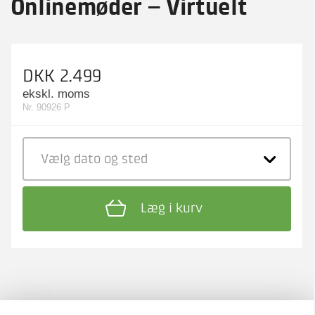
Onlinemøder – Virtuelt
DKK 2.499
ekskl. moms
Nr. 90926 P
Vælg dato
og sted
Læg i kurv