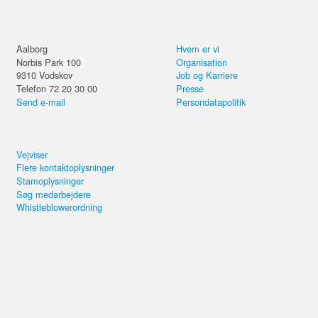
Aalborg
Hvem er vi
Norbis Park 100
Organisation
9310
Vodskov
Job og Karriere
Telefon 72 20 30 00
Presse
Send e-mail
Persondatapolitik
Vejviser
Flere kontaktoplysninger
Stamoplysninger
Søg medarbejdere
Whistleblowerordning
Del kurset eller forsæt på din
computer.
Teams Chat og Onlinemøder –
Send email
Virtuelt