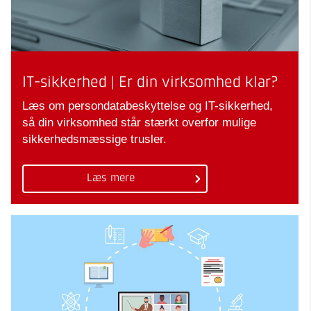
IT-sikkerhed | Er din virksomhed klar?
Læs om persondatabeskyttelse og IT-sikkerhed,
så din virksomhed står stærkt overfor mulige
sikkerhedsmæssige trusler.
Læs mere