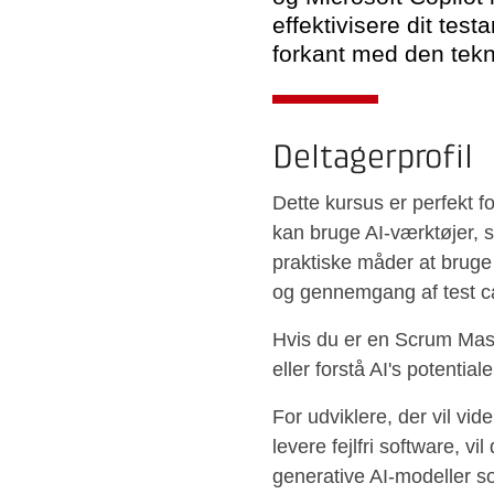
effektivisere dit tes
forkant med den tekn
Deltagerprofil
Dette kursus er perfekt f
kan bruge AI-værktøjer, s
praktiske måder at bruge
og gennemgang af test ca
Hvis du er en Scrum Maste
eller forstå AI's potential
For udviklere, der vil vid
levere fejlfri software, v
generative AI-modeller 