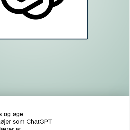
es og øge
ærktøjer som ChatGPT
lærer at