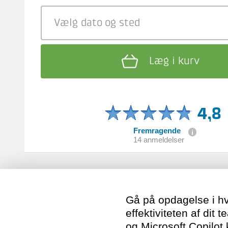
Vælg dato
og sted
Læg i kurv
4,8
Fremragende
14 anmeldelser
Gå på opdagelse i hv
effektiviteten af dit
og Microsoft Copilot 