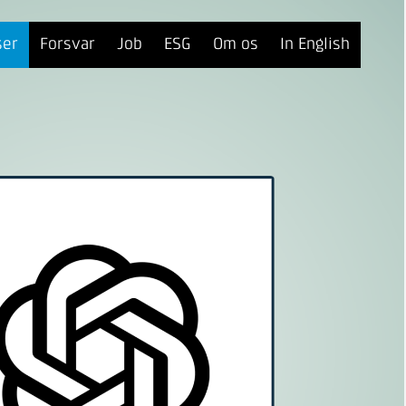
ser
Forsvar
Job
ESG
Om os
In English