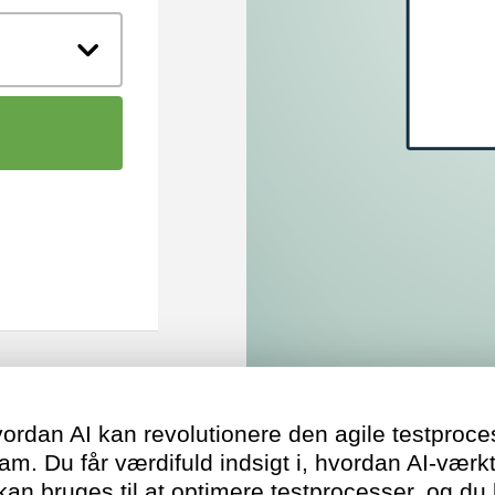
ordan AI kan revolutionere den agile testproc
 team. Du får værdifuld indsigt i, hvordan AI-v
kan bruges til at optimere testprocesser, og du 