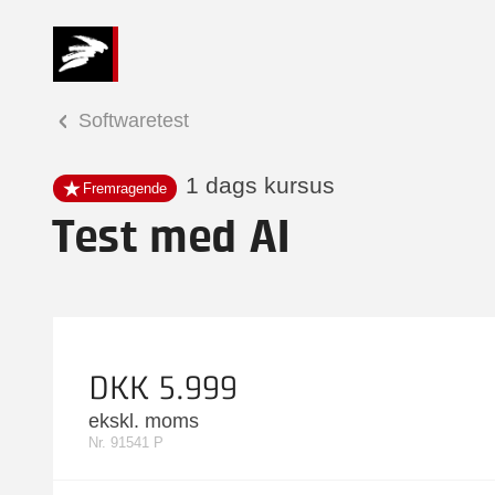
Softwaretest
1 dags kursus
Fremragende
Test med AI
DKK 5.999
ekskl. moms
Nr. 91541 P