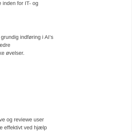
 inden for IT- og
 grundig indføring i AI’s
bedre
ke øvelser.
ive og reviewe user
e effektivt ved hjælp