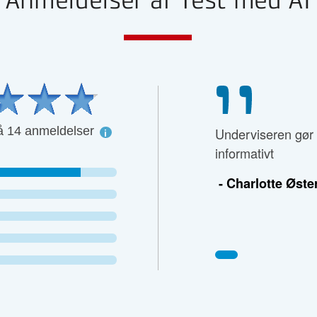
Anmeldelser af Test med AI
å 14 anmeldelser
Underviseren gør
informativt
- Charlotte Øst