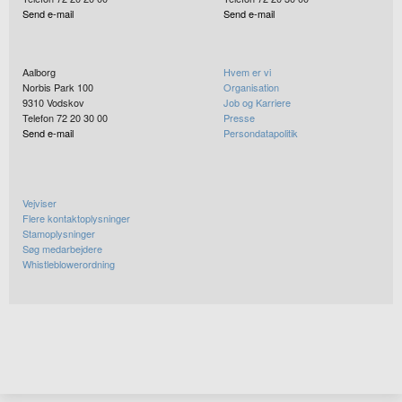
Send e-mail
Send e-mail
Aalborg
Hvem er vi
Norbis Park 100
Organisation
9310
Vodskov
Job og Karriere
Telefon 72 20 30 00
Presse
Send e-mail
Persondatapolitik
Vejviser
Flere kontaktoplysninger
Stamoplysninger
Søg medarbejdere
Whistleblowerordning