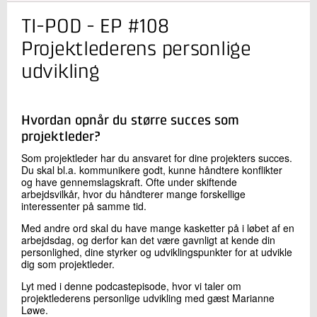
TI-POD - EP #108
Kontakt os
Projektlederens personlige
udvikling
Hvordan opnår du større succes som
projektleder?
Som projektleder har du ansvaret for dine projekters succes.
Du skal bl.a. kommunikere godt, kunne håndtere konflikter
Send
og have gennemslagskraft. Ofte under skiftende
arbejdsvilkår, hvor du håndterer mange forskellige
interessenter på samme tid.
Med andre ord skal du have mange kasketter på i løbet af en
arbejdsdag, og derfor kan det være gavnligt at kende din
personlighed, dine styrker og udviklingspunkter for at udvikle
dig som projektleder.
Lyt med i denne podcastepisode, hvor vi taler om
projektlederens personlige udvikling med gæst Marianne
Løwe.