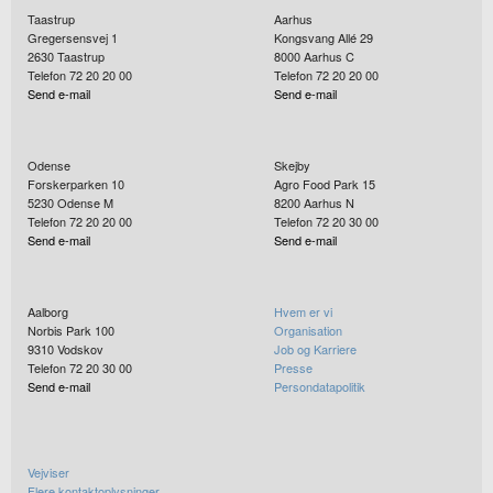
Taastrup
Aarhus
Gregersensvej 1
Kongsvang Allé 29
2630
Taastrup
8000
Aarhus C
Telefon 72 20 20 00
Telefon 72 20 20 00
Send e-mail
Send e-mail
Odense
Skejby
Forskerparken 10
Agro Food Park 15
5230
Odense M
8200
Aarhus N
Telefon 72 20 20 00
Telefon 72 20 30 00
Send e-mail
Send e-mail
Aalborg
Hvem er vi
Norbis Park 100
Organisation
9310
Vodskov
Job og Karriere
Telefon 72 20 30 00
Presse
Send e-mail
Persondatapolitik
Vejviser
Flere kontaktoplysninger