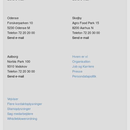
Odense
Skejby
Forskerparken 10
Agro Food Park 15
5230
Odense M
8200
Aarhus N
Telefon 72 20 20 00
Telefon 72 20 30 00
Send e-mail
Send e-mail
Aalborg
Hvem er vi
Norbis Park 100
Organisation
9310
Vodskov
Job og Karriere
Telefon 72 20 30 00
Presse
Send e-mail
Persondatapolitik
Vejviser
Flere kontaktoplysninger
Stamoplysninger
Søg medarbejdere
Whistleblowerordning