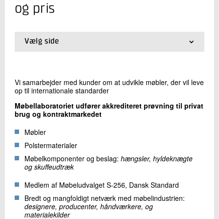
+45 72 20 23 90
og pris
Send e-mail
Vælg side
Skriv til mig
01.
Forside
02.
Anvendelsesområde, metode og pris
03.
Prototype/rådgivning
Vi samarbejder med kunder om at udvikle møbler, der vil leve
op til internationale standarder
Møbellaboratoriet udfører akkrediteret prøvning til privat
brug og kontraktmarkedet
Møbler
Polstermaterialer
Send
Møbelkomponenter og beslag:
hængsler, hyldeknægte
og skuffeudtræk
Medlem af Møbeludvalget S-256, Dansk Standard
Bredt og mangfoldigt netværk med møbelindustrien:
designere, producenter, håndværkere, og
materialekilder