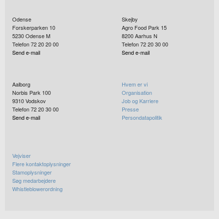
Odense
Skejby
Forskerparken 10
Agro Food Park 15
5230
Odense M
8200
Aarhus N
Telefon 72 20 20 00
Telefon 72 20 30 00
Send e-mail
Send e-mail
Aalborg
Hvem er vi
Norbis Park 100
Organisation
9310
Vodskov
Job og Karriere
Telefon 72 20 30 00
Presse
Send e-mail
Persondatapolitik
Vejviser
Flere kontaktoplysninger
Stamoplysninger
Søg medarbejdere
Whistleblowerordning