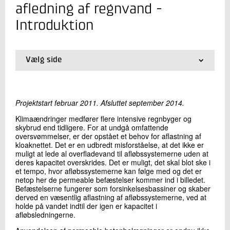
+45 72 20 20 89
afledning af regnvand -
Send e-mail
Introduktion
Skriv til mig
Vælg side
01.
Introduktion
02.
Baggrund
03.
Resultater
Projektstart februar 2011. Afsluttet september 2014.
04.
Deltagere
Klimaændringer medfører flere intensive regnbyger og
skybrud end tidligere. For at undgå omfattende
oversvømmelser, er der opstået et behov for aflastning af
kloaknettet. Det er en udbredt misforståelse, at det ikke er
muligt at lede al overfladevand til afløbssystemerne uden at
Send
deres kapacitet overskrides. Det er muligt, det skal blot ske i
et tempo, hvor afløbssystemerne kan følge med og det er
netop her de permeable befæstelser kommer ind i billedet.
Befæstelserne fungerer som forsinkelsesbassiner og skaber
derved en væsentlig aflastning af afløbssystemerne, ved at
holde på vandet indtil der igen er kapacitet i
afløbsledningerne.