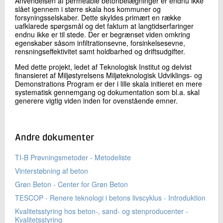
Anvendelsen af permeable betonbelægninger er endnu ikke
slået igennem i større skala hos kommuner og
forsyningsselskaber. Dette skyldes primært en række
uafklarede spørgsmål og det faktum at langtidserfaringer
endnu ikke er til stede. Der er begrænset viden omkring
egenskaber såsom infiltrationsevne, forsinkelsesevne,
rensningseffektivitet samt holdbarhed og driftsudgifter.
Med dette projekt, ledet af Teknologisk Institut og delvist
finansieret af Miljøstyrelsens Miljøteknologisk Udviklings- og
Demonstrations Program er der i lille skala initieret en mere
systematisk gennemgang og dokumentation som bl.a. skal
generere vigtig viden inden for ovenstående emner.
Andre dokumenter
TI-B Prøvningsmetoder - Metodeliste
Vinterstøbning af beton
Grøn Beton - Center for Grøn Beton
TESCOP - Renere teknologi i betons livscyklus - Introduktion
Kvalitetsstyring hos beton-, sand- og stenproducenter -
Kvalitetsstyring