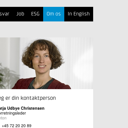
svar
Job
ESG
Om os
In English
eg er din kontaktperson
atja Udbye Christensen
rretningsleder
eton
+45 72 20 20 89