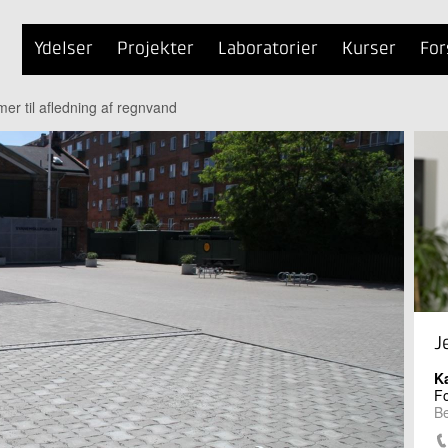
Ydelser
Projekter
Laboratorier
Kurser
For
r til afledning af regnvand
J
K
Fo
B