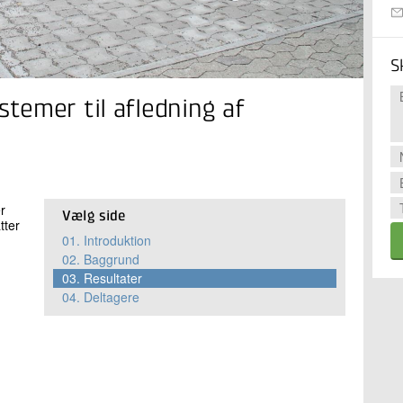
S
temer til afledning af
r
Vælg side
tter
01.
Introduktion
02.
Baggrund
03.
Resultater
04.
Deltagere