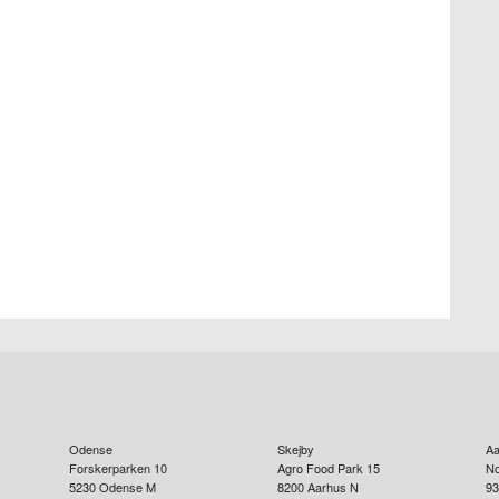
Odense
Skejby
Aa
Forskerparken 10
Agro Food Park 15
No
5230
Odense M
8200
Aarhus N
93