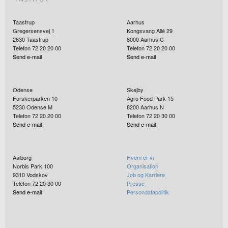
Taastrup
Aarhus
Gregersensvej 1
Kongsvang Allé 29
2630
Taastrup
8000
Aarhus C
Telefon 72 20 20 00
Telefon 72 20 20 00
Send e-mail
Send e-mail
Odense
Skejby
Forskerparken 10
Agro Food Park 15
5230
Odense M
8200
Aarhus N
Telefon 72 20 20 00
Telefon 72 20 30 00
Send e-mail
Send e-mail
Aalborg
Hvem er vi
Norbis Park 100
Organisation
9310
Vodskov
Job og Karriere
Telefon 72 20 30 00
Presse
Send e-mail
Persondatapolitik