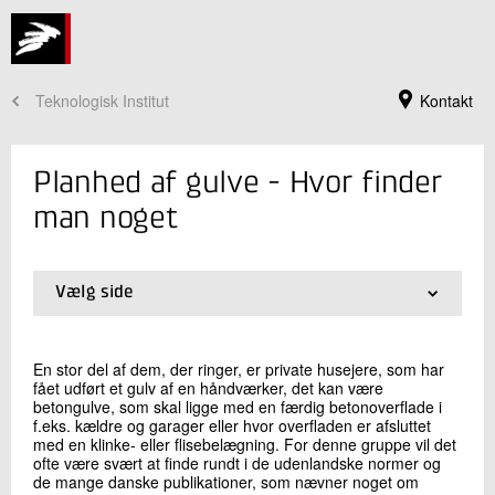
Teknologisk Institut
Kontakt
Planhed af gulve - Hvor finder
man noget
Vælg side
01.
Ikke lovkrav
02.
Eksempel på forskel i målemetode
03.
Betyder manglende planhed noget for den daglige
En stor del af dem, der ringer, er private husejere, som har
brug af gulvet?
fået udført et gulv af en håndværker, det kan være
Jeg er din kontaktperson
betongulve, som skal ligge med en færdig betonoverflade i
04.
Planhed er et vigtigt funktionskrav til gulve i mange
f.eks. kældre og garager eller hvor overfladen er afsluttet
kategorier
Anita Guldbæk Rasmussen
med en klinke- eller flisebelægning. For denne gruppe vil det
05.
Fuger er ofte overset
Centersekretær
ofte være svært at finde rundt i de udenlandske normer og
06.
Hvad gør man?
Beton
de mange danske publikationer, som nævner noget om