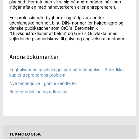
07.
Hvordan opnås et plant gulv?
planhed. Her må man sikre sig på andre måder, når man
+45 72 20 22 27
indgår aftalen med håndværkeren eller entreprenøren.
08.
Hvor finder man noget
Send e-mail
09.
Definition
For professionelle bygherrer og rådgivere er der
10.
Udstyr til kontrol af planhed
udenlandske normer, bl.a. DIN- normer for højreollagre og
danske publikationer som CtO´s Betonteknik
Skriv til mig
”Gulvkonstruktioner af beton” og GS0´s Gulvfakta med
vejledende planhedskrav til gulve og angivelse af metoder.
Andre dokumenter
Fugtfølsomme gulvbelægninger på betongulve - Buler ikke
kun entreprenørens problem
Nye betongulve - gamle kendte fejl
Betonproduktion og udførelse
Send