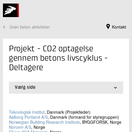
Grøn beton aktiviteter
Kontakt
Projekt - CO2 optagelse
gennem betons livscyklus -
Deltagere
Vælg side
01.
Introduktion
02.
Baggrund
03.
Resultater
Jeg er din kontaktperson
Teknologisk Institut
, Danmark (Projektleder)
04.
Deltagere
Aalborg Portland A/S
, Danmark (formand for styregruppen)
Claus Pade
Norwegian Building Research Institute
, BYGGFORSK, Norge
Souschef
Norcem A/S
, Norge
Beton
Elkem ASA Materials
, Norge