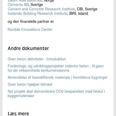
+45 72 20 21 83
Cementa AB
, Sverige
Cement and Concrete Research Institute
, CBI, Sverige
Send e-mail
Icelandic Building Research Institute
, IBRI, Island
og den finansielle partner er
Skriv til mig
Nordisk Innovations Center
Andre dokumenter
Grøn beton aktiviteter - Introduktion
Forsknings- og udviklingsprojekter indenfor beton - til gavn
for din virksomheds konkurrenceevne
Anvendelse af faseskiftende materiale i fremtidens bygninger
Send
Grøn beton hjælper klimaet
Nyt projekt skal demonstrere CO2-besparelser med biokul i
byggematerialer
Læs mere