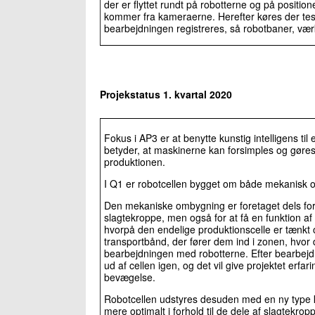
der er flyttet rundt på robotterne og på positi
kommer fra kameraerne. Herefter køres der test
bearbejdningen registreres, så robotbaner, vær
Projekstatus 1. kvartal 2020
Fokus i AP3 er at benytte kunstig intelligens til 
betyder, at maskinerne kan forsimples og gøres
produktionen.
I Q1 er robotcellen bygget om både mekanisk o
Den mekaniske ombygning er foretaget dels for a
slagtekroppe, men også for at få en funktion af
hvorpå den endelige produktionscelle er tænkt
transportbånd, der fører dem ind i zonen, hvo
bearbejdningen med robotterne. Efter bearbejd
ud af cellen igen, og det vil give projektet erfa
bevægelse.
Robotcellen udstyres desuden med en ny type 
mere optimalt i forhold til de dele af slagtekrop