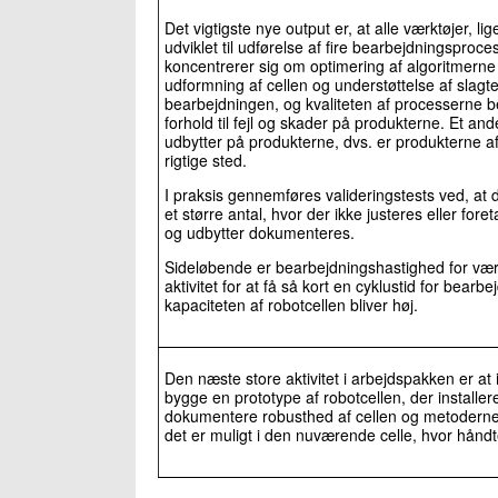
Det vigtigste nye output er, at alle værktøjer, li
udviklet til udførelse af fire bearbejdningsproc
koncentrerer sig om optimering af algoritmer
udformning af cellen og understøttelse af slagte
bearbejdningen, og kvaliteten af processerne 
forhold til fejl og skader på produkterne. Et an
udbytter på produkterne, dvs. er produkterne afs
rigtige sted.
I praksis gennemføres valideringstests ved, at
et større antal, hvor der ikke justeres eller for
og udbytter dokumenteres.
Sideløbende er bearbejdningshastighed for værk
aktivitet for at få så kort en cyklustid for bear
kapaciteten af robotcellen bliver høj.
Den næste store aktivitet i arbejdspakken er a
bygge en prototype af robotcellen, der installere
dokumentere robusthed af cellen og metoderne 
det er muligt i den nuværende celle, hvor hånd