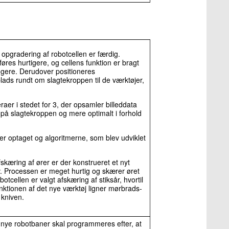
 opgradering af robotcellen er færdig.
res hurtigere, og cellens funktion er bragt
ungere. Derudover positioneres
lads rundt om slagtekroppen til de værktøjer,
aer i stedet for 3, der opsamler billeddata
 på slagtekroppen og mere optimalt i forhold
er optaget og algoritmerne, som blev udviklet
afskæring af ører er der konstrueret et nyt
. Processen er meget hurtig og skærer øret
otcellen er valgt afskæring af stiksår, hvortil
nktionen af det nye værktøj ligner mørbrads-
 kniven.
t nye robotbaner skal programmeres efter, at