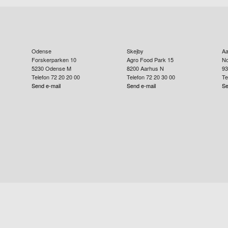
Odense
Skejby
Aa
Forskerparken 10
Agro Food Park 15
No
5230
Odense M
8200
Aarhus N
93
Telefon 72 20 20 00
Telefon 72 20 30 00
Te
Send e-mail
Send e-mail
Se