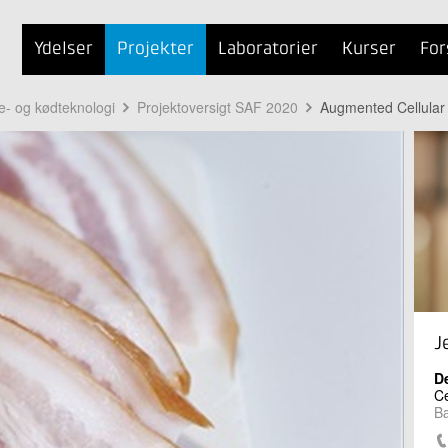
Ydelser
Projekter
Laboratorier
Kurser
For
te- og kødteknologi
Projektoversigt SAF 2020
Augmented Cellular
J
D
Ce
Bæ