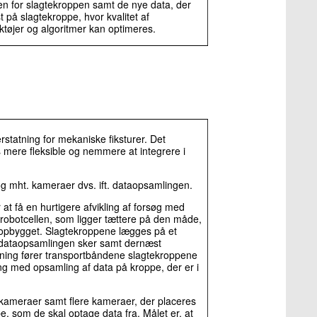
onen for slagtekroppen samt de nye data, der
 på slagtekroppe, hvor kvalitet af
ktøjer og algoritmer kan optimeres.
erstatning for mekaniske fiksturer. Det
 mere fleksible og nemmere at integrere i
g mht. kameraer dvs. ift. dataopsamlingen.
t få en hurtigere afvikling af forsøg med
 robotcellen, som ligger tættere på den måde,
 opbygget. Slagtekroppene lægges på et
r dataopsamlingen sker samt dernæst
ning fører transportbåndene slagtekroppene
ring med opsamling af data på kroppe, der er i
kameraer samt flere kameraer, der placeres
pe, som de skal optage data fra. Målet er, at