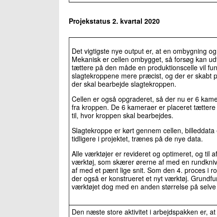
Projekstatus 2. kvartal 2020
Det vigtigste nye output er, at en ombygning og
Mekanisk er cellen ombygget, så forsøg kan udfø
tættere på den måde en produktionscelle vil f
slagtekroppene mere præcist, og der er skabt p
der skal bearbejde slagtekroppen.
Cellen er også opgraderet, så der nu er 6 kamer
fra kroppen. De 6 kameraer er placeret tættere
til, hvor kroppen skal bearbejdes.
Slagtekroppe er kørt gennem cellen, billeddata 
tidligere i projektet, trænes på de nye data.
Alle værktøjer er revideret og optimeret, og til 
værktøj, som skærer ørerne af med en rundkniv
af med et pænt lige snit. Som den 4. proces i rob
der også er konstrueret et nyt værktøj. Grundfu
værktøjet dog med en anden størrelse på selve
Den næste store aktivitet i arbejdspakken er, a