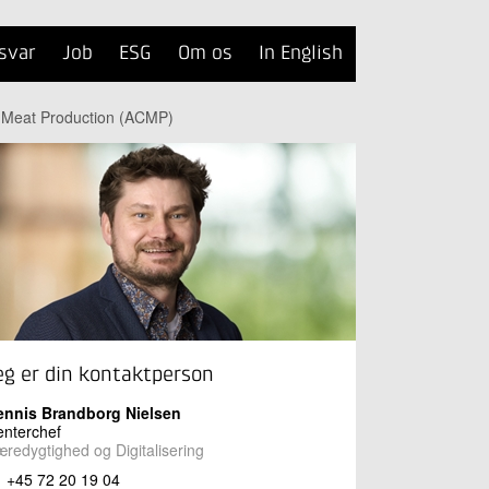
svar
Job
ESG
Om os
In English
 Meat Production (ACMP)
eg er din kontaktperson
ennis Brandborg Nielsen
nterchef
redygtighed og Digitalisering
+45 72 20 19 04