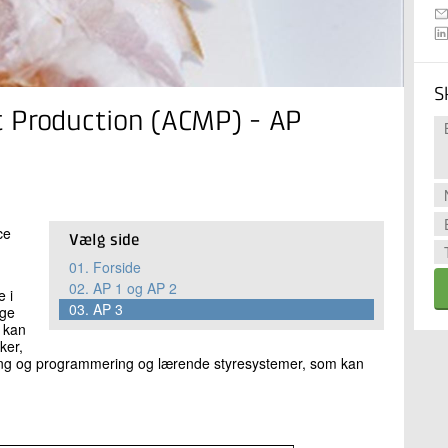
S
 Production (ACMP) - AP
e​
Vælg side
01.
Forside
02.
AP 1 og AP 2
e i
03.
AP 3
age
 kan
ker,
lering og programmering og lærende styresystemer, som kan