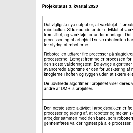
Projekstatus 3. kvartal 2020
Det vigtigste nye output er, at værktøjet til ørea
robotcellen. Sideløbende er der udviklet et værktø
fremstillet, og værktøjet er under montage. Det i
processer, og at arbejdet i selve robotcellen ha
for styring af robotterne.
Robotcellen udfører fire processer på slagtekrop
processerne. Længst fremme er processen for a
den sidste valideringstest. De øvrige algoritmer 
avancerede algoritme er den for udskæring af 
knoglerne i hoften og ryggen uden at skære ell
De udviklede algoritmer i projektet viser deres
andre af DMRI’s projekter.
Den næste store aktivitet i arbejdspakken er færd
processer og sikring af, at robotter og mekanis
arbejder sammen med den bane, som robotterne
gennemføres valideringstest på alle processer.