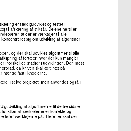
fskæring er færdigudviklet og testet i
j til afskæring af stiksår. Delene hertil er
ndebærer, at der er værktøjer til alle
r koncentreret sig om udvikling af algoritmer
pen, og der skal udvikles algoritmer til alle
fklipning af fortæer, hvor der kun mangler
er i forskellige stadier i udviklingen. Den mest
mørbrad, da kniven skal køre tæt på
er hænge fast i knoglerne.
 værdi i selve projektet, men anvendes også i
igudvikling af algoritmerne til de tre sidste
k funktion af værktøjerne er korrekte og
 fører værktøjerne på. Herefter skal der