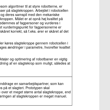
gesom algoritmer til at styre robotterne, er
esser på slagtekroppen. Arbejdet i robotcellen
ne og deres samspil med den mekaniske
kroppen. Målet er at opnå høj kvalitet på
bedømmes af fagpersoner og vurderes i
det vurderingspunkt for fagpersonerne er
kåret korrekt, så f.eks. ører er skåret af det
 der køres slagtekroppe gennem robotcellen i
etages ændringer i parametre, hvorefter kvalitet
tøjer og optimering af robotbaner en vigtig
bejdning af en slagtekrop som muligt, således at
t inddrage en samarbejdspartner, som kan
s på et slagteri. Prototypen skal
over et meget større antal slagtekroppe, end
teringen af slagtekroppen er meget manuel.