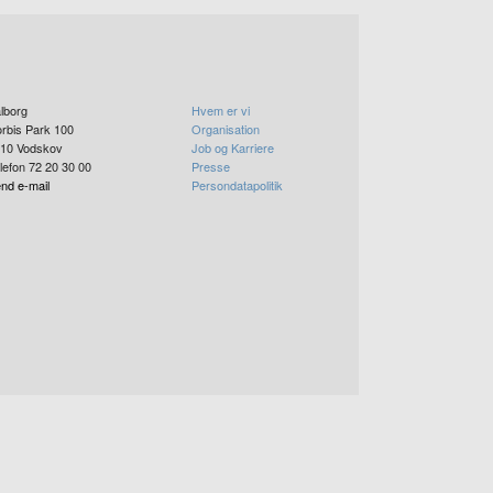
lborg
Hvem er vi
rbis Park 100
Organisation
10
Vodskov
Job og Karriere
lefon 72 20 30 00
Presse
nd e-mail
Persondatapolitik