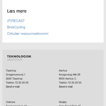
Læs mere
(P)RECAST
BrickCycling
Cirkulær ressourceøkonomi
Taastrup
Aarhus
Gregersensvej 1
Kongsvang Allé 29
2630
Taastrup
8000
Aarhus C
Telefon 72 20 20 00
Telefon 72 20 20 00
Send e-mail
Send e-mail
Odense
Skejby
Forskerparken 10
Agro Food Park 15