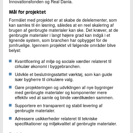
Innovationsfonden og Real Dania.
Mål for projektet
Formålet med projektet er at skabe de delelementer, som
kan samles til én løsning, således at en reel skalering af
brugen af genbrugte materialer kan ske. Det kræver, at de
genbrugte materialer i langt højere grad kan indgå i et
lignende system, som branchen har opbygget for de
jomfruelige. Igennem projektet vil følgende områder blive
belyst:
Kvantificering af miljø og sociale værdier relateret til
cirkulær økonomi i byggebranchen.
Udvikle et beslutningsstøttet værktøj, som kan guide
især bygherre til cirkulære valg.
Gøre projekteringen og udviklingen af nye bygninger
med genbrugte materialer og komponenter mere
effektiv ved at samle og binde værdikæden sammen.
Supportere en transparent og stabil levering af
genbrugte materialer.
Adressere usikkerheder relateret til tekniske
specifikationer og miljøkvalitet af genbrugte materialer.