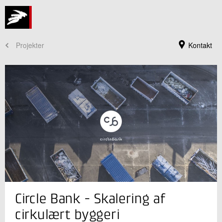
Projekter
Kontakt
Jeg er din kontaktperson
Circle Bank - Skalering af
Martha Katrine Sørensen
Souschef
cirkulært byggeri
Bæredygtigt byggeri