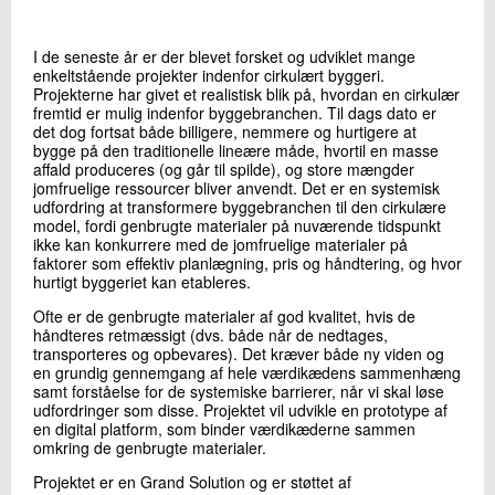
+45 72 20 27 67
Send e-mail
I de seneste år er der blevet forsket og udviklet mange
enkeltstående projekter indenfor cirkulært byggeri.
Projekterne har givet et realistisk blik på, hvordan en cirkulær
fremtid er mulig indenfor byggebranchen. Til dags dato er
Skriv til mig
det dog fortsat både billigere, nemmere og hurtigere at
bygge på den traditionelle lineære måde, hvortil en masse
affald produceres (og går til spilde), og store mængder
jomfruelige ressourcer bliver anvendt. Det er en systemisk
udfordring at transformere byggebranchen til den cirkulære
model, fordi genbrugte materialer på nuværende tidspunkt
ikke kan konkurrere med de jomfruelige materialer på
faktorer som effektiv planlægning, pris og håndtering, og hvor
hurtigt byggeriet kan etableres.
Ofte er de genbrugte materialer af god kvalitet, hvis de
Send
håndteres retmæssigt (dvs. både når de nedtages,
transporteres og opbevares). Det kræver både ny viden og
en grundig gennemgang af hele værdikædens sammenhæng
samt forståelse for de systemiske barrierer, når vi skal løse
udfordringer som disse. Projektet vil udvikle en prototype af
en digital platform, som binder værdikæderne sammen
omkring de genbrugte materialer.
Projektet er en Grand Solution og er støttet af