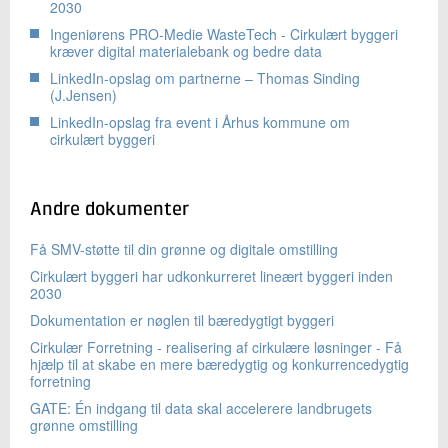
2030
Ingeniørens PRO-Medie WasteTech - Cirkulært byggeri
kræver digital materialebank og bedre data
LinkedIn-opslag om partnerne – Thomas Sinding
(J.Jensen)
LinkedIn-opslag fra event i Århus kommune om
cirkulært byggeri
Andre dokumenter
Få SMV-støtte til din grønne og digitale omstilling
Cirkulært byggeri har udkonkurreret lineært byggeri inden
2030
Dokumentation er nøglen til bæredygtigt byggeri
Cirkulær Forretning - realisering af cirkulære løsninger - Få
hjælp til at skabe en mere bæredygtig og konkurrencedygtig
forretning
GATE: Én indgang til data skal accelerere landbrugets
grønne omstilling