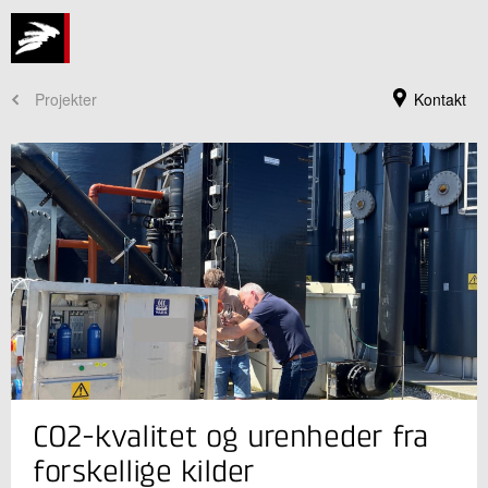
Projekter
Kontakt
Jeg er din kontaktperson
CO2-kvalitet og urenheder fra
Quynh Thu Nguyen
Forretningsleder, ph.d.
forskellige kilder
Kemisk Karakterisering og Rådgivning