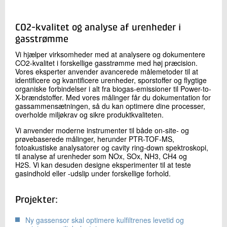
+45 72 20 12 54
Send e-mail
CO2-kvalitet og analyse af urenheder i
LinkedIn
gasstrømme
Vi hjælper virksomheder med at analysere og dokumentere
CO2-kvalitet i forskellige gasstrømme med høj præcision.
Skriv til mig
Vores eksperter anvender avancerede målemetoder til at
identificere og kvantificere urenheder, sporstoffer og flygtige
organiske forbindelser i alt fra biogas-emissioner til Power-to-
X-brændstoffer. Med vores målinger får du dokumentation for
gassammensætningen, så du kan optimere dine processer,
overholde miljøkrav og sikre produktkvaliteten.
Vi anvender moderne instrumenter til både on-site- og
prøvebaserede målinger, herunder PTR-TOF-MS,
fotoakustiske analysatorer og cavity ring-down spektroskopi,
til analyse af urenheder som NOx, SOx, NH3, CH4 og
Send
H2S. Vi kan desuden designe eksperimenter til at teste
gasindhold eller -udslip under forskellige forhold.
Projekter:
Ny gassensor skal optimere kulfiltrenes levetid og