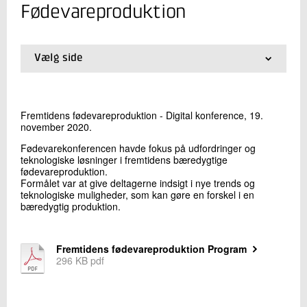
+45 72 20 19 04
Fødevareproduktion
Send e-mail
LinkedIn
Vælg side
01.
Forside
Skriv til mig
02.
Publikationer
03.
Konferencen: Fremtidens Fødevareproduktion
Fremtidens fødevareproduktion - Digital konference, 19.
04.
Faglige resultater
november 2020.
Fødevarekonferencen havde fokus på udfordringer og
teknologiske løsninger i fremtidens bæredygtige
fødevareproduktion.
Formålet var at give deltagerne indsigt i nye trends og
teknologiske muligheder, som kan gøre en forskel i en
bæredygtig produktion.
Send
Fremtidens fødevareproduktion Program
296 KB pdf