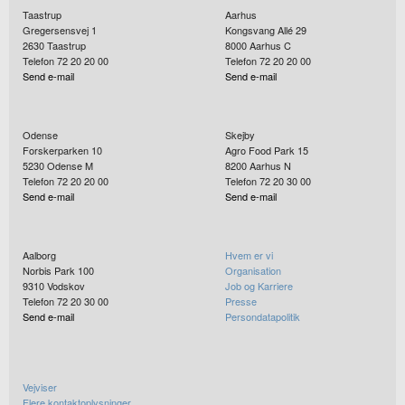
Taastrup
Aarhus
Gregersensvej 1
Kongsvang Allé 29
2630
Taastrup
8000
Aarhus C
Telefon 72 20 20 00
Telefon 72 20 20 00
Send e-mail
Send e-mail
Odense
Skejby
Forskerparken 10
Agro Food Park 15
5230
Odense M
8200
Aarhus N
Telefon 72 20 20 00
Telefon 72 20 30 00
Send e-mail
Send e-mail
Aalborg
Hvem er vi
Norbis Park 100
Organisation
9310
Vodskov
Job og Karriere
Telefon 72 20 30 00
Presse
Send e-mail
Persondatapolitik
Vejviser
Flere kontaktoplysninger