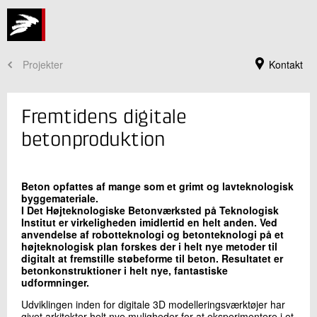
Projekter
Kontakt
Fremtidens digitale
betonproduktion
Beton opfattes af mange som et grimt og lavteknologisk
byggemateriale.
I Det Højteknologiske Betonværksted på Teknologisk
Institut er virkeligheden imidlertid en helt anden. Ved
anvendelse af robotteknologi og betonteknologi på et
højteknologisk plan forskes der i helt nye metoder til
digitalt at fremstille støbeforme til beton. Resultatet er
Jeg er din kontaktperson
betonkonstruktioner i helt nye, fantastiske
udformninger.
Thomas Juul Andersen
Sektionsleder, Arkitekt MAA
Udviklingen inden for digitale 3D modelleringsværktøjer har
Beton
givet arkitekter helt nye muligheder for at eksperimentere i et