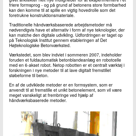
+45 72 20 21 57
friere formsprog - og på grund af betonens store formbarhed
kan den komme til at spille en vigtig hovedrolle som det
Send e-mail
foretrukne konstruktionsmateriale.
Traditionelle håndværksbaserede arbejdsmetoder må
nødvendigvis have et alternativ i form af nye teknologier, der
Skriv til mig
kan matche den digitale udvikling. Udfordringen er taget op
på Teknologisk Institut gennem etableringen af Det
Højteknologiske Betonværksted.
Værkstedet, som blev indviet i sommeren 2007, indeholder
foruden et fuldautomatisk betonblandeanlæg en robotcelle
med en 6-akset robot. Netop robotten er et centralt værktøj i
forskningen i nye metoder til at lave digitalt fremstillet
støbeforme til beton.
En af de udviklede metoder er en formsystem, som er
anvendt til at fremstille et unikt betonelement, som vil være
Send
meget vanskeligt at frembringe ved hjælp af
håndværksbaserede metoder.