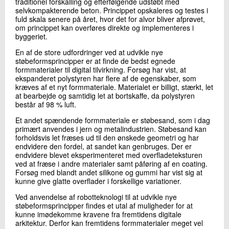
traditionel forskalling og efterfølgende udstøbt med
selvkompakterende beton. Princippet opskaleres og testes i
fuld skala senere på året, hvor det for alvor bliver afprøvet,
om princippet kan overføres direkte og implementeres i
byggeriet.
En af de store udfordringer ved at udvikle nye
støbeformsprincipper er at finde de bedst egnede
formmaterialer til digital tilvirkning. Forsøg har vist, at
ekspanderet polystyren har flere af de egenskaber, som
kræves af et nyt formmateriale. Materialet er billigt, stærkt, let
at bearbejde og samtidig let at bortskaffe, da polystyren
består af 98 % luft.
Et andet spændende formmateriale er støbesand, som i dag
primært anvendes i jern og metalindustrien. Støbesand kan
forholdsvis let fræses ud til den ønskede geometri og har
endvidere den fordel, at sandet kan genbruges. Der er
endvidere blevet eksperimenteret med overfladeteksturen
ved at fræse i andre materialer samt påføring af en coating.
Forsøg med blandt andet silikone og gummi har vist sig at
kunne give glatte overflader i forskellige variationer.
Ved anvendelse af robotteknologi til at udvikle nye
støbeformsprincipper findes et utal af muligheder for at
kunne imødekomme kravene fra fremtidens digitale
arkitektur. Derfor kan fremtidens formmaterialer meget vel