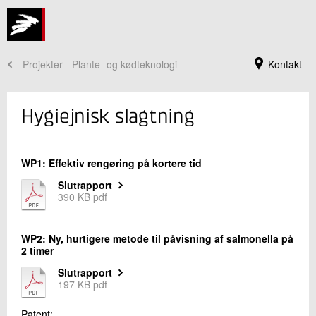
Projekter - Plante- og kødteknologi
Kontakt
Hygiejnisk slagtning
WP1: Effektiv rengøring på kortere tid
Slutrapport
390 KB pdf
WP2: Ny, hurtigere metode til påvisning af salmonella på
2 timer
Jeg er din kontaktperson
Slutrapport
Lene Meinert
197 KB pdf
Centerchef, Ph.D.
Fødevaresikkerhed og Kvalitet
Patent: