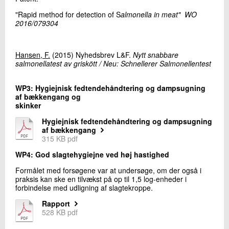
+45 72 20 26 67
"Rapid method for detection of S
almonella in meat"
WO
Send e-mail
2016/079304
Skriv til mig
Hansen, F.
(2015) Nyhedsbrev L&F.
Nytt snabbare
salmonellatest av griskött / Neu: Schnellerer Salmonellentest
WP3: Hygiejnisk fedtendehåndtering og dampsugning
af bækkengang og
skinker
Hygiejnisk fedtendehåndtering og dampsugning
af bækkengang
315 KB pdf
WP4: God slagtehygiejne ved høj hastighed
Send
Formålet med forsøgene var at undersøge, om der også i
praksis kan ske en tilvækst på op til 1,5 log-enheder i
forbindelse med udligning af slagtekroppe.
Rapport
528 KB pdf