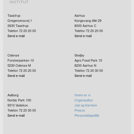
Taastrup
Aarhus
Gregersensvej 1
Kongsvang Allé 29
2630
Taastrup
8000
Aarhus C
Telefon 72 20 20 00
Telefon 72 20 20 00
Send e-mail
Send e-mail
Odense
Skejby
Forskerparken 10
Agro Food Park 15
5230
Odense M
8200
Aarhus N
Telefon 72 20 20 00
Telefon 72 20 30 00
Send e-mail
Send e-mail
Aalborg
Hvem er vi
Norbis Park 100
Organisation
9310
Vodskov
Job og Karriere
Telefon 72 20 30 00
Presse
Send e-mail
Persondatapolitik