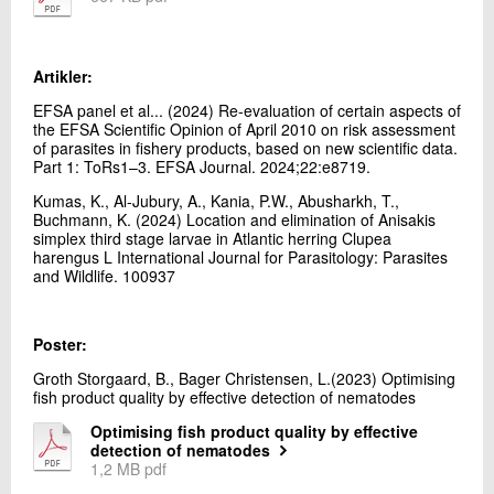
+45 72 20 13 42
test af OPTIKVAL på virksomheder
Send e-mail
Artikler:
EFSA panel et al... (2024) Re-evaluation of certain aspects of
Skriv til mig
the EFSA Scientific Opinion of April 2010 on risk assessment
of parasites in fishery products, based on new scientific data.
Part 1: ToRs1–3. EFSA Journal. 2024;22:e8719.
Kumas, K., Al-Jubury, A., Kania, P.W., Abusharkh, T.,
Buchmann, K. (2024) Location and elimination of Anisakis
simplex third stage larvae in Atlantic herring Clupea
harengus L International Journal for Parasitology: Parasites
and Wildlife. 100937
Send
Poster:
Groth Storgaard, B., Bager Christensen, L.(2023) Optimising
fish product quality by effective detection of nematodes
Optimising fish product quality by effective
detection of nematodes
1,2 MB pdf