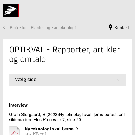
Projekter - Plante- og kødteknologi
Kontakt
OPTIKVAL - Rapporter, artikler
og omtale
Vælg side
01.
Forside
02.
Rapporter, artikler og omtale
03.
AP1. Kortlægning af forekomst og omkostninger
Interview
forbundet med nematoder i råvarer
Jeg er din kontaktperson
04.
AP2. Automatisk detektion af nematoder i fiskekød,
Groth Storgaard, B.(2023)Ny teknologi skal fjerne parasitter i
OPTIKVAL
sildemaden. Plus Proces nr 7, side 20
Birgit Groth Storgaard
05.
AP3. Vurdering af automatisk fjernelse af
Seniorkonsulent
nematoder i fiskekød med OPTIKVAL
Ny teknologi skal fjerne
Fødevaresikkerhed og Kvalitet
667 KB pdf
06.
AP4. Kvalitetsvurderinger af fødevarer og industriel