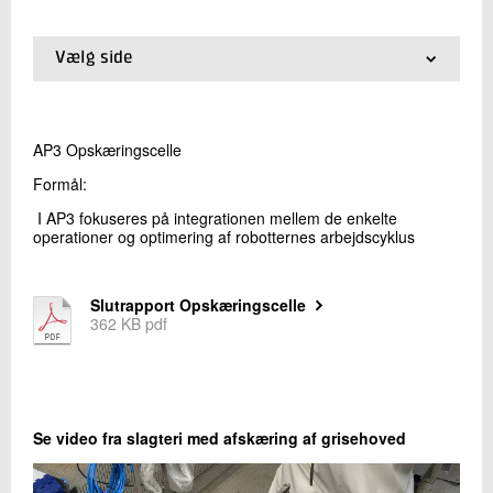
+45 72 20 19 04
Send e-mail
Vælg side
LinkedIn
01.
AP1 Automatisk pudsning af mørbrad
02.
AP2 Mekanisk infrastruktur i opskæringscelle
03.
AP3 Opskæringscelle
Skriv til mig
AP3 Opskæringscelle
Formål:
I AP3 fokuseres på integrationen mellem de enkelte
operationer og optimering af robotternes arbejdscyklus
Slutrapport Opskæringscelle
362 KB pdf
Send
Se video fra slagteri med afskæring af grisehoved