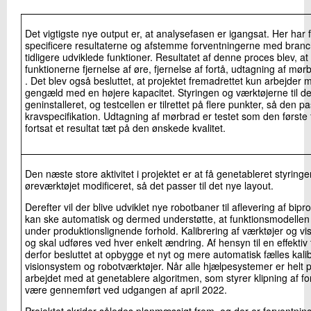
Det vigtigste nye output er, at analysefasen er igangsat. Her har 
specificere resultaterne og afstemme forventningerne med bra
tidligere udviklede funktioner. Resultatet af denne proces blev, 
funktionerne fjernelse af øre, fjernelse af fortå, udtagning af mø
. Det blev også besluttet, at projektet fremadrettet kun arbejder m
gengæld med en højere kapacitet. Styringen og værktøjerne til de 
geninstalleret, og testcellen er tilrettet på flere punkter, så den p
kravspecifikation. Udtagning af mørbrad er testet som den første 
fortsat et resultat tæt på den ønskede kvalitet.
Den næste store aktivitet i projektet er at få genetableret styringe
øreværktøjet modificeret, så det passer til det nye layout.
Derefter vil der blive udviklet nye robotbaner til aflevering af bi
kan ske automatisk og dermed understøtte, at funktionsmodellen
under produktionslignende forhold. Kalibrering af værktøjer og v
og skal udføres ved hver enkelt ændring. Af hensyn til en effekti
derfor besluttet at opbygge et nyt og mere automatisk fælles kali
visionsystem og robotværktøjer. Når alle hjælpesystemer er helt
arbejdet med at genetablere algoritmen, som styrer klipning af for
være gennemført ved udgangen af april 2022.