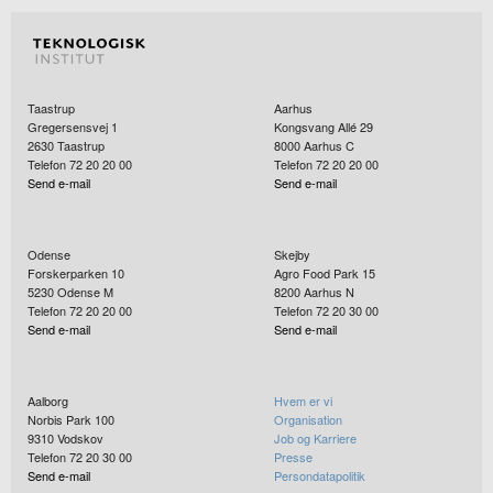
Taastrup
Aarhus
Gregersensvej 1
Kongsvang Allé 29
2630
Taastrup
8000
Aarhus C
Telefon 72 20 20 00
Telefon 72 20 20 00
Send e-mail
Send e-mail
Odense
Skejby
Forskerparken 10
Agro Food Park 15
5230
Odense M
8200
Aarhus N
Telefon 72 20 20 00
Telefon 72 20 30 00
Send e-mail
Send e-mail
Aalborg
Hvem er vi
Norbis Park 100
Organisation
9310
Vodskov
Job og Karriere
Telefon 72 20 30 00
Presse
Send e-mail
Persondatapolitik