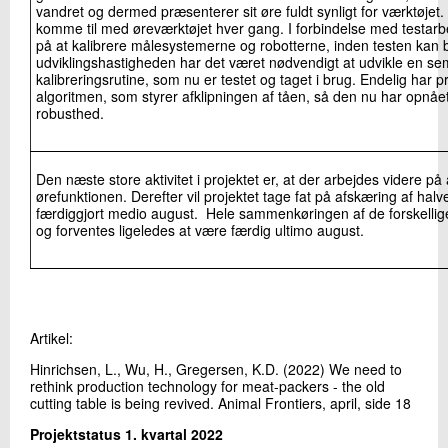
vandret og dermed præsenterer sit øre fuldt synligt for værktøjet. 
komme til med øreværktøjet hver gang. I forbindelse med testarbe
på at kalibrere målesystemerne og robotterne, inden testen kan
udviklingshastigheden har det været nødvendigt at udvikle en se
kalibreringsrutine, som nu er testet og taget i brug. Endelig har p
algoritmen, som styrer afklipningen af tåen, så den nu har opnå
robusthed.
Den næste store aktivitet i projektet er, at der arbejdes videre på
ørefunktionen. Derefter vil projektet tage fat på afskæring af halv
færdiggjort medio august. Hele sammenkøringen af de forskellig
og forventes ligeledes at være færdig ultimo august.
Artikel:
Hinrichsen, L., Wu, H., Gregersen, K.D. (2022) We need to
rethink production technology for meat-packers - the old
cutting table is being revived. Animal Frontiers, april, side 18
Projektstatus 1. kvartal 2022