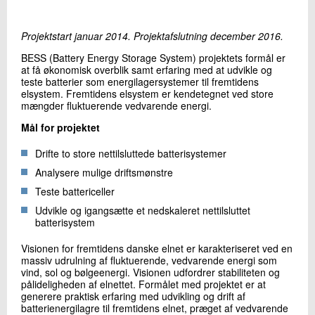
+45 72 20 27 65
Send e-mail
Projektstart januar 2014. Projektafslutning december 2016.
BESS (Battery Energy Storage System) projektets formål er
at få økonomisk overblik samt erfaring med at udvikle og
Skriv til mig
teste batterier som energilagersystemer til fremtidens
elsystem. Fremtidens elsystem er kendetegnet ved store
mængder fluktuerende vedvarende energi.
Mål for projektet
Drifte to store nettilsluttede batterisystemer
Analysere mulige driftsmønstre
Teste battericeller
Udvikle og igangsætte et nedskaleret nettilsluttet
Send
batterisystem
Visionen for fremtidens danske elnet er karakteriseret ved en
massiv udrulning af fluktuerende, vedvarende energi som
vind, sol og bølgeenergi. Visionen udfordrer stabiliteten og
pålideligheden af elnettet. Formålet med projektet er at
generere praktisk erfaring med udvikling og drift af
batterienergilagre til fremtidens elnet, præget af vedvarende