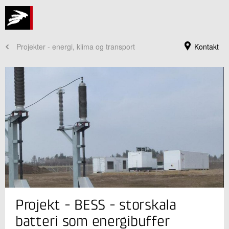
Projekter - energi, klima og transport
Kontakt
Jeg er din kontaktperson
Projekt - BESS - storskala
Katharina Brarup Ingwersen
Sektionsleder
batteri som energibuffer
Grønne Energisystemer