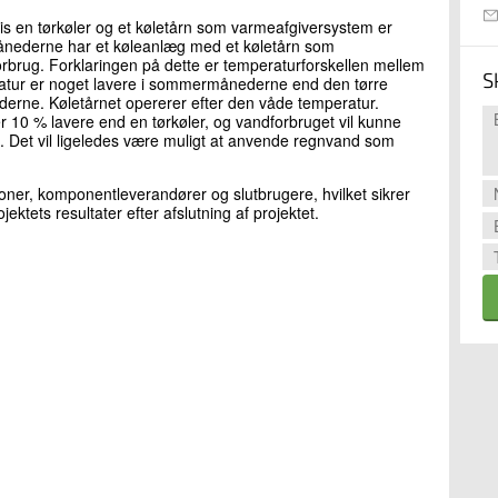
is en tørkøler og et køletårn som varmeafgiversystem er
ånederne har et køleanlæg med et køletårn som
orbrug. Forklaringen på dette er temperaturforskellen mellem
S
atur er noget lavere i sommermånederne end den tørre
ederne. Køletårnet opererer efter den våde temperatur.
er 10 % lavere end en tørkøler, og vandforbruget vil kunne
rn. Det vil ligeledes være muligt at anvende regnvand som
ioner, komponentleverandører og slutbrugere, hvilket sikrer
ektets resultater efter afslutning af projektet.