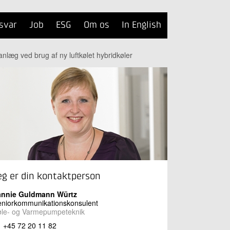
svar
Job
ESG
Om os
In English
anlæg ved brug af ny luftkølet hybridkøler
eg er din kontaktperson
annie Guldmann Würtz
eniorkommunikationskonsulent
øle- og Varmepumpeteknik
+45 72 20 11 82