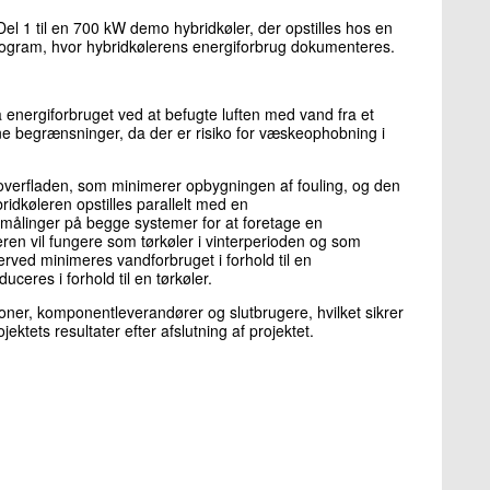
 Del 1 til en 700 kW demo hybridkøler, der opstilles hos en
rogram, hvor hybridkølerens energiforbrug dokumenteres.
å energiforbruget ved at befugte luften med vand fra et
 begrænsninger, da der er risiko for væskeophobning i
 overfladen, som minimerer opbygningen af fouling, og den
dkøleren opstilles parallelt med en
ålinger på begge systemer for at foretage en
ren vil fungere som tørkøler i vinterperioden og som
ed minimeres vandforbruget i forhold til en
eres i forhold til en tørkøler.
ioner, komponentleverandører og slutbrugere, hvilket sikrer
ektets resultater efter afslutning af projektet.