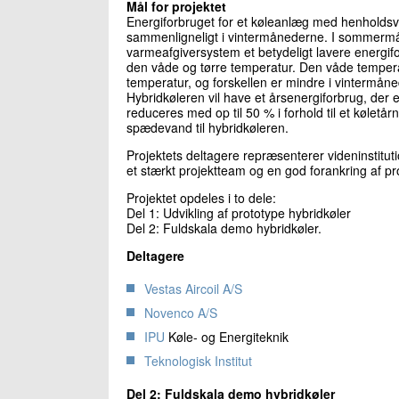
Mål for projektet
Energiforbruget for et køleanlæg med henholdsv
sammenligneligt i vintermånederne. I sommerm
varmeafgiversystem et betydeligt lavere energif
den våde og tørre temperatur. Den våde temper
temperatur, og forskellen er mindre i vintermån
Hybridkøleren vil have et årsenergiforbrug, der 
reduceres med op til 50 % i forhold til et køletå
spædevand til hybridkøleren.
Projektets deltagere repræsenterer videninstitut
et stærkt projektteam og en god forankring af proj
Projektet opdeles i to dele:
Del 1: Udvikling af prototype hybridkøler
Del 2: Fuldskala demo hybridkøler.
Deltagere
Vestas Aircoil A/S
Novenco A/S
IPU
Køle- og Energiteknik
Teknologisk Institut
Del 2: Fuldskala demo hybridkøler