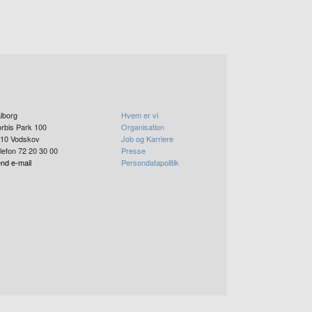
lborg
Hvem er vi
rbis Park 100
Organisation
10
Vodskov
Job og Karriere
lefon 72 20 30 00
Presse
nd e-mail
Persondatapolitik