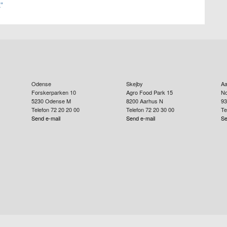
"
Odense
Skejby
Aa
Forskerparken 10
Agro Food Park 15
No
5230
Odense M
8200
Aarhus N
93
Telefon 72 20 20 00
Telefon 72 20 30 00
Te
Send e-mail
Send e-mail
Se