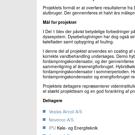
Projektets formål er at overføre resultaterne fra
slutbruger. Der gennemføres et halvt års målep
Mål for projektet
I Del 1 blev der påvist betydelige forbedringer p
dysesystem. Dysebefugtningen har dog også sine
kølefladen samt opbygning af fouling.
I denne del af projektet anvendes en coating af
korrekte vandbehandling undersøges. Demo hybri
fordampningskondensator, og der gennemføres m
sammenligning af årsenergiforbruget. Hybridkøle
fordampningskondensator i sommerperioden. Herv
fordampningskondensator og energiforbruget reduc
Projektets deltagere repræsenterer videninstitut
et stærkt projektteam og en god forankring af proj
Deltagere
Vestas Aircoil A/S
Novenco A/S
IPU
Køle- og Energiteknik