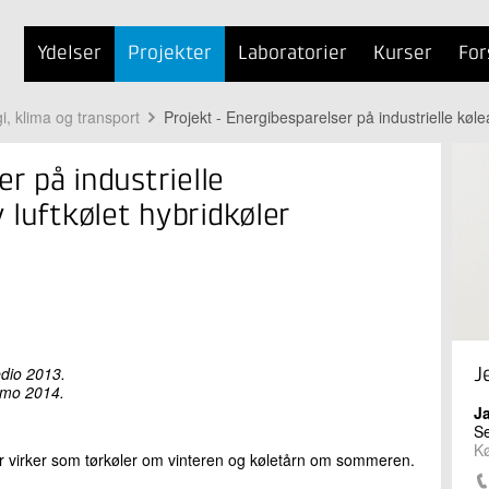
Ydelser
Projekter
Laboratorier
Kurser
For
i, klima og transport
Projekt - Energibesparelser på industrielle køle
er på industrielle
 luftkølet hybridkøler
edio 2013.
J
timo 2014.
J
S
K
der virker som tørkøler om vinteren og køletårn om sommeren.