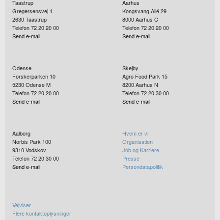
Taastrup
Aarhus
Gregersensvej 1
Kongsvang Allé 29
2630
Taastrup
8000
Aarhus C
Telefon 72 20 20 00
Telefon 72 20 20 00
Send e-mail
Send e-mail
Odense
Skejby
Forskerparken 10
Agro Food Park 15
5230
Odense M
8200
Aarhus N
Telefon 72 20 20 00
Telefon 72 20 30 00
Send e-mail
Send e-mail
Aalborg
Hvem er vi
Norbis Park 100
Organisation
9310
Vodskov
Job og Karriere
Telefon 72 20 30 00
Presse
Send e-mail
Persondatapolitik
Vejviser
Flere kontaktoplysninger