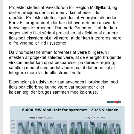
Projektet støttes af Vækstforum for Region Midtjylland, og
derfor arbejdes der især med virksomheder i det
område. Projektet støttes ligeledes af Energinet.dk under
ForskEL-programmet, der har det overordnede ansvar for
forsyningssikkerheden i Danmark. Grunden til, at der kan
søges støtte til et sådant projekt, er, at effekten af et mere
fleksibelt elsystem bl.a. vil være, at der kan integreres mere
el fra vindmøller ind i systemet.
Da vindmøllestrømmen forventes at være billigere, vil
effekten af projektet således være, at de energiforbrugende
virksomheder kan opnå besparelser på deres elregning,
samtidig med at samfundet vinder på, at det er muligt at
integrere mere vindmølle-strøm i nettet.
Eksempler på udstyr, der kan anvendes i forbindelse med
fleksibelt elforbrug kunne være varmepumper eller
køleanlæg, der bruges sammen med kølehuse.