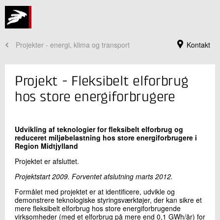
Projekter - energi, klima og transport
Kontakt
Projekt - Fleksibelt elforbrug
hos store energiforbrugere
Udvikling af teknologier for fleksibelt elforbrug og
reduceret miljøbelastning hos store energiforbrugere i
Region Midtjylland
Projektet er afsluttet.
Projektstart 2009. Forventet afslutning marts 2012.
Jeg er din kontaktperson
Formålet med projektet er at identificere, udvikle og
Jannie Guldmann Würtz
demonstrere teknologiske styringsværktøjer, der kan sikre et
Seniorkommunikationskonsulent
mere fleksibelt elforbrug hos store energiforbrugende
Køle- og Varmepumpeteknik
virksomheder (med et elforbrug på mere end 0,1 GWh/år) for