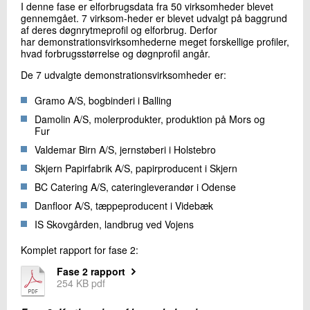
I denne fase er elforbrugsdata fra 50 virksomheder blevet
gennemgået. 7 virksom-heder er blevet udvalgt på baggrund
af deres døgnrytmeprofil og elforbrug. Derfor
har demonstrationsvirksomhederne meget forskellige profiler,
hvad forbrugsstørrelse og døgnprofil angår.
De 7 udvalgte demonstrationsvirksomheder er:
Gramo A/S, bogbinderi i Balling
Damolin A/S, molerprodukter, produktion på Mors og
Fur
Valdemar Birn A/S, jernstøberi i Holstebro
Skjern Papirfabrik A/S, papirproducent i Skjern
BC Catering A/S, cateringleverandør i Odense
Danfloor A/S, tæppeproducent i Videbæk
IS Skovgården, landbrug ved Vojens
Komplet rapport for fase 2:
Fase 2 rapport
254 KB pdf