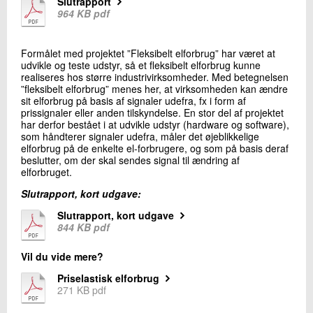
Slutrapport
964 KB pdf
Formålet med projektet ”Fleksibelt elforbrug” har været at
udvikle og teste udstyr, så et fleksibelt elforbrug kunne
realiseres hos større industrivirksomheder. Med betegnelsen
”fleksibelt elforbrug” menes her, at virksomheden kan ændre
sit elforbrug på basis af signaler udefra, fx i form af
prissignaler eller anden tilskyndelse. En stor del af projektet
har derfor bestået i at udvikle udstyr (hardware og software),
som håndterer signaler udefra, måler det øjeblikkelige
elforbrug på de enkelte el-forbrugere, og som på basis deraf
beslutter, om der skal sendes signal til ændring af
elforbruget.
Slutrapport, kort udgave:
Slutrapport, kort udgave
844 KB pdf
Vil du vide mere?
Priselastisk elforbrug
271 KB pdf