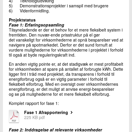
4) Teknologiudvikling
5) Demonstrationsprojekter i samspil med brugere
6) Videnformidling.
Projektstatus
Fase 1: Erfaringsopsamling
Tilsyneladende er der et behov for et mere fleksibelt system i
fremtiden. Den nuvær-ende prisstruktur på el gør
det vanskeligt for virksomhederne at opnå besparelser ved at
navigere på spotmarkedet. Derfor er det sund fornuft at
vurdere mulighederne for virksomhederne i projektet i forhold
til også at byde reguleringskraft ind.
En anden vigtig pointe er, at det stadigvæk er mest profitabelt
for virksomheden at spare på antallet af forbrugte kWh. Dette
ligger fint i tråd med projektet, da transparens i forhold til
energiforbrug også er en vigtig parameter i forhold til
fleksibelt elforbrug. Med en oversigt over virksomhedernes
energiforbrug, er det muligt at anvise energi-besparelser
og se på mulighederne for et mere fleksibelt elforbrug.
Komplet rapport for fase 1:
Fase 1 Afrapportering
225 KB pdf
Fase 2: Inddragelse af relevante virksomheder