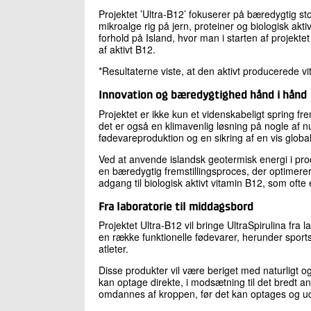
Projektet ’Ultra-B12’ fokuserer på bæredygtig sto
mikroalge rig på jern, proteiner og biologisk akt
forhold på Island, hvor man i starten af projekt
af aktivt B12.
*Resultaterne viste, at den aktivt producerede v
Innovation og bæredygtighed hånd i hånd
Projektet er ikke kun et videnskabeligt spring fr
det er også en klimavenlig løsning på nogle af 
fødevareproduktion og en sikring af en vis glob
Ved at anvende islandsk geotermisk energi i pro
en bæredygtig fremstillingsproces, der optimere
adgang til biologisk aktivt vitamin B12, som ofte
Fra laboratorie til middagsbord
Projektet Ultra-B12 vil bringe UltraSpirulina fra 
en række funktionelle fødevarer, herunder sportsd
atleter.
Disse produkter vil være beriget med naturligt og
kan optage direkte, i modsætning til det bredt an
omdannes af kroppen, før det kan optages og ud