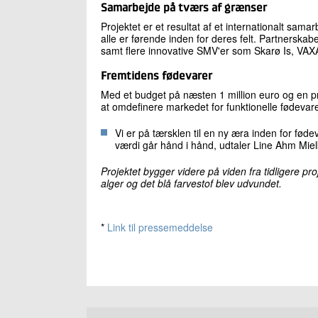
Samarbejde på tværs af grænser
Projektet er et resultat af et internationalt sam
alle er førende inden for deres felt. Partnerskabe
samt flere innovative SMV'er som Skarø Is, VA
Fremtidens fødevarer
Med et budget på næsten 1 million euro og en pr
at omdefinere markedet for funktionelle fødevare
Vi er på tærsklen til en ny æra inden for f
værdi går hånd i hånd, udtaler Line Ahm Mielb
Projektet bygger videre på viden fra tidligere p
alger og det blå farvestof blev udvundet.
*
Link til pressemeddelse