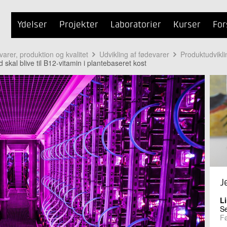
Ydelser
Projekter
Laboratorier
Kurser
For
arer, produktion og kvalitet
Udvikling af fødevarer
Produktudvikli
 skal blive til B12-vitamin i plantebaseret kost
J
L
Se
Fø