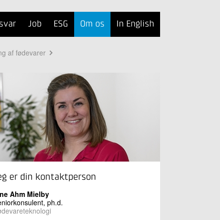
svar
Job
ESG
Om os
In English
ng af fødevarer
eg er din kontaktperson
ine Ahm Mielby
niorkonsulent, ph.d.
devareteknologi