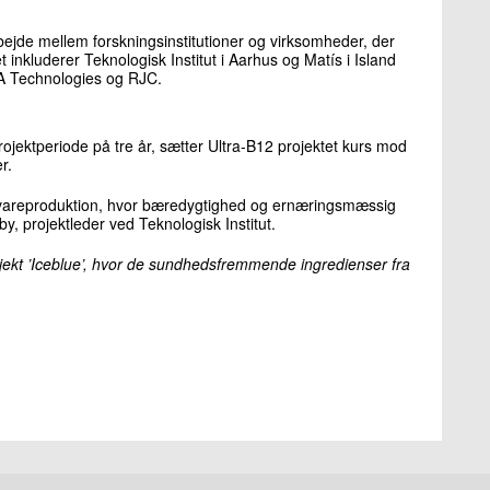
arbejde mellem forskningsinstitutioner og virksomheder, der
t inkluderer Teknologisk Institut i Aarhus og Matís i Island
XA Technologies og RJC.
ojektperiode på tre år, sætter Ultra-B12 projektet kurs mod
r.
ødevareproduktion, hvor bæredygtighed og ernæringsmæssig
y, projektleder ved Teknologisk Institut.
rojekt ’Iceblue’, hvor de sundhedsfremmende ingredienser fra