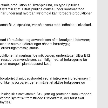
rskala produktion af UltraSpirulina, en type Spirulina
ivt vitamin B12. UltraSpirulina dyrkes under kontrollerede
et har undersøgt hvordan lysforhold kan forbedre produktionen
itamin B12 i spirulina, var på niveau med indholdet i oksekød.
emad i forståelsen og anvendelsen af mikroalger i fødevarer;
nutidens største udfordringer såsom bæredygtig
al ernæringsmæssig status.
duktionen af næringsrige mikroalger, understøtter Ultra-B12
r ressourceanvendelsen, samtidig med, at forbrugerne får
 er en mangel i plantebaseret kost.
laboratoriet til middagsbordet ved at integrere ingrediensen i
rikke, is og barer, der er målrettet aktive forbrugere og
 biologisk aktivt vitamin B12, jern og proteiner, som kroppen
vendte syntetisk fremstillede B12-vitamin, der først skal
nyttes.