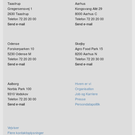
Taastrup
Aarhus
Gregersensvej 1
Kongsvang Allé 29
2630
Taastrup
8000
Aarhus C
Telefon 72 20 20 00
Telefon 72 20 20 00
Send e-mail
Send e-mail
Odense
Skejby
Forskerparken 10
Agro Food Park 15
5230
Odense M
8200
Aarhus N
Telefon 72 20 20 00
Telefon 72 20 30 00
Send e-mail
Send e-mail
Aalborg
Hvem er vi
Norbis Park 100
Organisation
9310
Vodskov
Job og Karriere
Telefon 72 20 30 00
Presse
Send e-mail
Persondatapolitik
Vejviser
Flere kontaktoplysninger