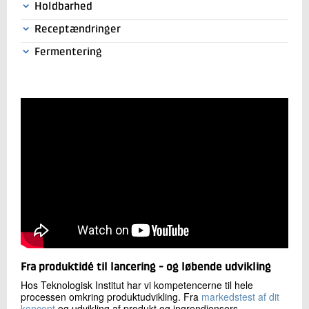
Hvordan tilpasser du din proces for at ramme de ønskede
Holdbarhed
egenskaber i jeres nye produkt?
Hvor længe holder fødevaren sin kvalitet i forhold til farve,
Receptændringer
aroma og tekstur? Og hvordan forbedrer du eventuelt
Hvordan kvalitetssikrer du ændringer i din recept?
holdbarheden?
Fermentering
Hvordan udnytter du mulighederne indenfor
fermentering?
Fra produktidé til lancering - og løbende udvikling
Hos Teknologisk Institut har vi kompetencerne til hele
processen omkring produktudvikling. Fra
markedstest af dit
koncept
og udvikling af produkt og ingrendiensers