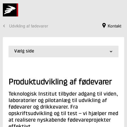
Udvikling af fødevarer
Kontakt
Vælg side
01.
Produktudvikling af fødevarer
02.
Netværk for produktudviklere
Produktudvikling af fødevarer
Teknologisk Institut tilbyder adgang til viden,
laboratorier og pilotanlæg til udvikling af
Jeg er din kontaktperson
fødevarer og drikkevarer. Fra
Line Ahm Mielby
opskriftsudvikling og til test – vi hjælper med
Seniorkonsulent, ph.d.
at realisere nyskabende fødevareprojekter
Fødevareteknologi
effektivt.