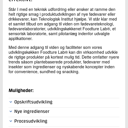
+45 72 20 17 64
Står I med en teknisk udfordring eller ønsker at ramme den
Send e-mail
helt rigtige smag i produktudviklingen af nye fødevarer eller
LinkedIn
drikkevarer, kan Teknologisk Institut hjælpe. Vi står klar med
et samlet tilbud om adgang til viden om fødevareteknologi,
fødevarelaboratorier, udviklingskøkkenet Foodture Lab®, et
sensorisk laboratorie, samt pilotanlæg indenfor udvalgte
Skriv til mig
applikationer.
Med denne adgang til viden og faciliteter som vores
udviklingskøkken Foodture Lab® kan din virksomhed udvikle
de rigtige produkter på kortest mulig tid. Dette omfatter nyere
trends såsom plantebaserede produkter, fødevarer med
insekter som ingredienser og nyskabende koncepter inden
for convenience, sundhed og snacking.
Muligheder:
Send
Opskriftsudvikling
Hvordan sammensætter du dine ingredienser, så du
Nye ingredienser
rammer den ønskede smag og tekstur? Hands-on hjælp til
Hvordan udvikler, udvælger og beskytter du nye
udvikling og udvælgelse af prototyper.
Procesudvikling
ingredienser i din opskrift?