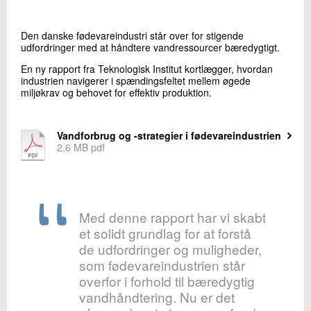
+45 72 20 18 37
Send e-mail
Den danske fødevareindustri står over for stigende
udfordringer med at håndtere vandressourcer bæredygtigt.
En ny rapport fra Teknologisk Institut kortlægger, hvordan
Skriv til mig
industrien navigerer i spændingsfeltet mellem øgede
miljøkrav og behovet for effektiv produktion.
Vandforbrug og -strategier i fødevareindustrien
2,6 MB pdf
Send
Med denne rapport har vi skabt
et solidt grundlag for at forstå
de udfordringer og muligheder,
som fødevareindustrien står
overfor i forhold til bæredygtig
vandhåndtering. Nu er det