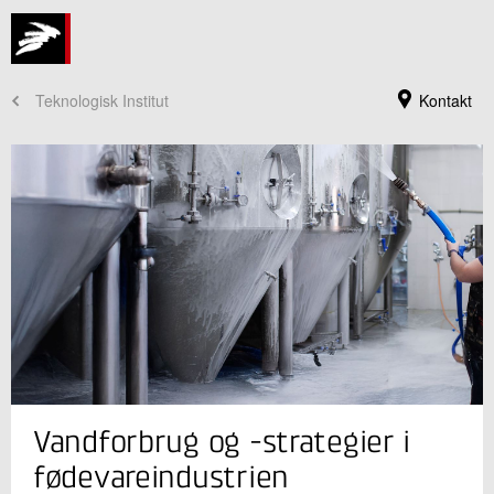
Teknologisk Institut
Kontakt
Jeg er din kontaktperson
Vandforbrug og -strategier i
Lotte Bjerrum Friis-Holm
Centerchef, ph.d.
fødevareindustrien
Vandteknologi