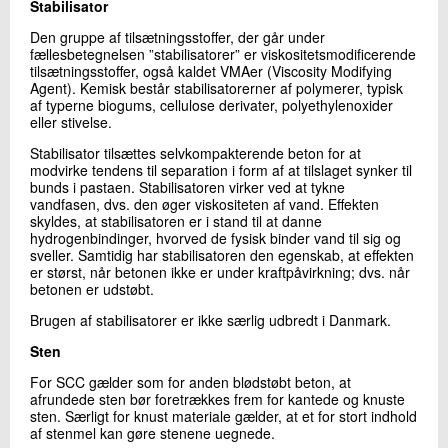
Stabilisator
Den gruppe af tilsætningsstoffer, der går under
fællesbetegnelsen ”stabilisatorer” er viskositetsmodificerende
tilsætningsstoffer, også kaldet VMAer (Viscosity Modifying
Agent). Kemisk består stabilisatorerner af polymerer, typisk
af typerne biogums, cellulose derivater, polyethylenoxider
eller stivelse.
Stabilisator tilsættes selvkompakterende beton for at
modvirke tendens til separation i form af at tilslaget synker til
bunds i pastaen. Stabilisatoren virker ved at tykne
vandfasen, dvs. den øger viskositeten af vand. Effekten
skyldes, at stabilisatoren er i stand til at danne
hydrogenbindinger, hvorved de fysisk binder vand til sig og
sveller. Samtidig har stabilisatoren den egenskab, at effekten
er størst, når betonen ikke er under kraftpåvirkning; dvs. når
betonen er udstøbt.
Brugen af stabilisatorer er ikke særlig udbredt i Danmark.
Sten
For SCC gælder som for anden blødstøbt beton, at
afrundede sten bør foretrækkes frem for kantede og knuste
sten. Særligt for knust materiale gælder, at et for stort indhold
af stenmel kan gøre stenene uegnede.