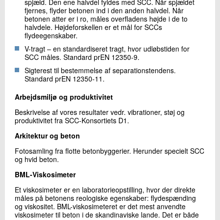
spjæld. Den ene halvdel fyldes med SCC. Når spjældet
+45 72 20 22 15
11.
fjernes, flyder betonen ind i den anden halvdel. Når
Referencer
Send e-mail
betonen atter er i ro, måles overfladens højde i de to
12.
SCC-Håndbøger
halvdele. Højdeforskellen er et mål for SCCs
13.
SCC Guidelines
flydeegenskaber.
14.
Om VoSCC.dk
V-tragt – en standardiseret tragt, hvor udløbstiden for
15.
Viden om SCC
Skriv til mig
SCC måles. Standard prEN 12350-9.
Sigterest til bestemmelse af separationstendens.
Standard prEN 12350-11.
Arbejdsmiljø og produktivitet
Beskrivelse af vores resultater vedr. vibrationer, støj og
produktivitet fra SCC-Konsortiets D1.
Arkitektur og beton
Send
Fotosamling fra flotte betonbyggerier. Herunder specielt SCC
og hvid beton.
BML-Viskosimeter
Et viskosimeter er en laboratorieopstilling, hvor der direkte
måles på betonens reologiske egenskaber: flydespænding
og viskositet. BML-viskosimeteret er det mest anvendte
viskosimeter til beton i de skandinaviske lande. Det er både