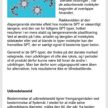
"steriske hindringer", når
de adsorberede molekyler
begynder at overlappe
hinanden.
Rækkevidden af den
dispergerende steriske effekt hos moderne SPT er væsentligt
længere, end den var for tidligere SPT-typer, hvilket
resulterer i en mere stabil og længerevarende plastificering.
Ved at ændre på f.eks. antallet og længden af molekylets
sidekæder eller ved at blande to typer molekyler kan der
fremstilles SPT, der er særligt egnet til bestemte typer beton.
Generelt er de SPT-typer, der findes på det danske marked
velegnede, men udviklingen vil ofte ske rykvis, og i perioder
vil ét produkt derfor kunne være lidt foran de andre i
udviklingen. Man bør derfor som udgangspunkt være åben
for alternativer, hvis resultaterne ikke er tilfredsstillende.
Udbredelsestid
Bestemmelse af udbredelsestid ligner fremgangsmåden ved
bestemmelse af flydemål. I stedet for at måle selve
udbredelsens diameter, måles den tid, der går, fra keglen