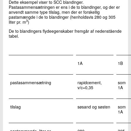
Dette eksempel viser to SCC blandinger.
Pastasammensætningen er ens i de to blandinger, og der er
anvendt samme type tilslag, men der er forskellig
pastamængde i de to blandinger (henholdsvis 280 og 305
3
liter pr. m
)
De to blandingers flydeegenskaber fremgår af nedenstående
tabel.
1A
1B
pastasammensætning
rapidcement,
som
v/c=0,35
1A
tilslag
søsand og søsten
som
1A
pastamængde, liter pr.
280
305