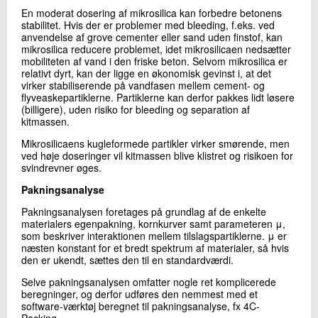
En moderat dosering af mikrosilica kan forbedre betonens
stabilitet. Hvis der er problemer med bleeding, f.eks. ved
anvendelse af grove cementer eller sand uden finstof, kan
mikrosilica reducere problemet, idet mikrosilicaen nedsætter
mobiliteten af vand i den friske beton. Selvom mikrosilica er
relativt dyrt, kan der ligge en økonomisk gevinst i, at det
virker stabiliserende på vandfasen mellem cement- og
flyveaskepartiklerne. Partiklerne kan derfor pakkes lidt løsere
(billigere), uden risiko for bleeding og separation af
kitmassen.
Mikrosilicaens kugleformede partikler virker smørende, men
ved høje doseringer vil kitmassen blive klistret og risikoen for
svindrevner øges.
Pakningsanalyse
Pakningsanalysen foretages på grundlag af de enkelte
materialers egenpakning, kornkurver samt parameteren μ,
som beskriver interaktionen mellem tilslagspartiklerne. μ er
næsten konstant for et bredt spektrum af materialer, så hvis
den er ukendt, sættes den til en standardværdi.
Selve pakningsanalysen omfatter nogle ret komplicerede
beregninger, og derfor udføres den nemmest med et
software-værktøj beregnet til pakningsanalyse, fx 4C-
Packing.