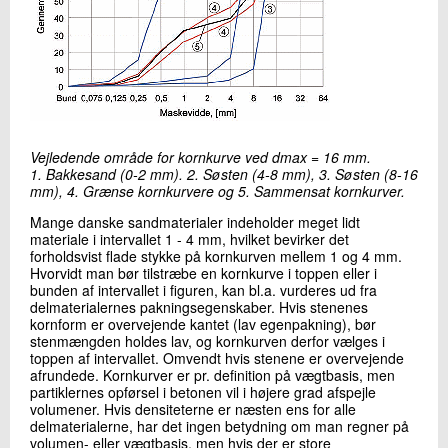
Vejledende område for kornkurve ved dmax = 16 mm.
1. Bakkesand (0-2 mm). 2. Søsten (4-8 mm), 3. Søsten (8-16
mm), 4. Grænse kornkurvere og 5. Sammensat kornkurver.
Mange danske sandmaterialer indeholder meget lidt
materiale i intervallet 1 - 4 mm, hvilket bevirker det
forholdsvist flade stykke på kornkurven mellem 1 og 4 mm.
Hvorvidt man bør tilstræbe en kornkurve i toppen eller i
bunden af intervallet i figuren, kan bl.a. vurderes ud fra
delmaterialernes pakningsegenskaber. Hvis stenenes
kornform er overvejende kantet (lav egenpakning), bør
stenmængden holdes lav, og kornkurven derfor vælges i
toppen af intervallet. Omvendt hvis stenene er overvejende
afrundede. Kornkurver er pr. definition på vægtbasis, men
partiklernes opførsel i betonen vil i højere grad afspejle
volumener. Hvis densiteterne er næsten ens for alle
delmaterialerne, har det ingen betydning om man regner på
volumen- eller vægtbasis, men hvis der er store