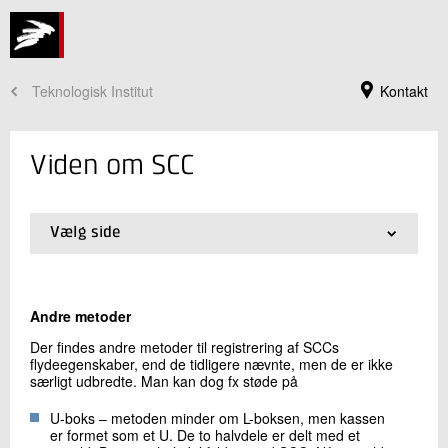
Teknologisk Institut
Kontakt
Viden om SCC
Vælg side
01.
Viden om SCC
02.
Hvad er SCC?
03.
Flydeegenskaber
Andre metoder
04.
Delmaterialer
05.
Sammensætning af SCC
Der findes andre metoder til registrering af SCCs
flydeegenskaber, end de tidligere nævnte, men de er ikke
06.
Produktion
Jeg er din kontaktperson
særligt udbredte. Man kan dog fx støde på
07.
Udførelse af in-situ
Lars Nyholm Thrane
08.
Udførelse af elementer
U-boks – metoden minder om L-boksen, men kassen
Centerchef, ph.d.
09.
Arbejdsmiljø
er formet som et U. De to halvdele er delt med et
Beton
10.
Produktivitet