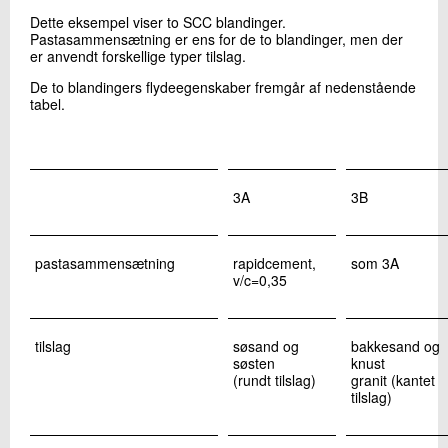
Dette eksempel viser to SCC blandinger.
Pastasammensætning er ens for de to blandinger, men der
er anvendt forskellige typer tilslag.
De to blandingers flydeegenskaber fremgår af nedenstående
tabel.
3A
3B
pastasammensætning
rapidcement,
som 3A
v/c=0,35
tilslag
søsand og
bakkesand og
søsten
knust
(rundt tilslag)
granit (kantet
tilslag)