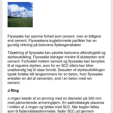
Flyveaske har samme finhed som cement, men er billigere
end cement. Flyveaskens kugleformede partikler har en
gunstig virkning på betonens flydeegenskaber.
Tilsætning af flyveaske kan påvirke betonens afbindingstid og
styrkeudvikling. Flyveaske bidrager mindre til slutstyrken end
cement. Forholdet mellem cement og flyveaske kan benyttes
til at regulere styrken, som for en SCC ellers kan blive
unødvendig høj til visse formål. Desuden vil styrkeudviklingen
typisk forløbe lidt langsommere for en beton, hvor flyveaske
erstatter en del af cementen, end i en beton med ren
cement.
J-Ring
J-ringen består af en jernring med en diameter på 300 mm
med påmonterede armeringsjern. En sætmålskegle placeres
i midten af J-ringen og fyldes med SCC. Når keglen løftes
som til flydemålsbestemmelse, flyder SCC ud gennem