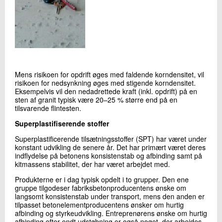
Mens risikoen for opdrift øges med faldende korndensitet, vil
risikoen for nedsynkning øges med stigende korndensitet.
Eksempelvis vil den nedadrettede kraft (inkl. opdrift) på en
sten af granit typisk være 20–25 % større end på en
tilsvarende flintesten.
Superplastifiserende stoffer
Superplastificerende tilsætningsstoffer (SPT) har været under
konstant udvikling de senere år. Det har primært været deres
indflydelse på betonens konsistenstab og afbinding samt på
kitmassens stabilitet, der har været arbejdet med.
Produkterne er i dag typisk opdelt i to grupper. Den ene
gruppe tilgodeser fabriksbetonproducentens ønske om
langsomt konsistenstab under transport, mens den anden er
tilpasset betonelementproducentens ønsker om hurtig
afbinding og styrkeudvikling. Entreprenørens ønske om hurtig
afbinding efter endt udstøbning er også noget, der arbejdes