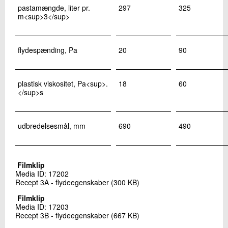
pastamængde, liter pr.
297
325
m<sup>3</sup>
flydespænding, Pa
20
90
plastisk viskositet, Pa<sup>.
18
60
</sup>s
udbredelsesmål, mm
690
490
Filmklip
Media ID: 17202
Recept 3A - flydeegenskaber (300 KB)
Filmklip
Media ID: 17203
Recept 3B - flydeegenskaber (667 KB)