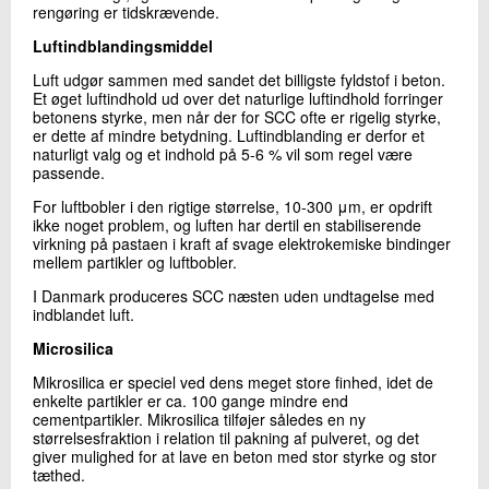
rengøring er tidskrævende.
Luftindblandingsmiddel
Luft udgør sammen med sandet det billigste fyldstof i beton.
Et øget luftindhold ud over det naturlige luftindhold forringer
betonens styrke, men når der for SCC ofte er rigelig styrke,
er dette af mindre betydning. Luftindblanding er derfor et
naturligt valg og et indhold på 5-6 % vil som regel være
passende.
For luftbobler i den rigtige størrelse, 10-300 μm, er opdrift
ikke noget problem, og luften har dertil en stabiliserende
virkning på pastaen i kraft af svage elektrokemiske bindinger
mellem partikler og luftbobler.
I Danmark produceres SCC næsten uden undtagelse med
indblandet luft.
Microsilica
Mikrosilica er speciel ved dens meget store finhed, idet de
enkelte partikler er ca. 100 gange mindre end
cementpartikler. Mikrosilica tilføjer således en ny
størrelsesfraktion i relation til pakning af pulveret, og det
giver mulighed for at lave en beton med stor styrke og stor
tæthed.