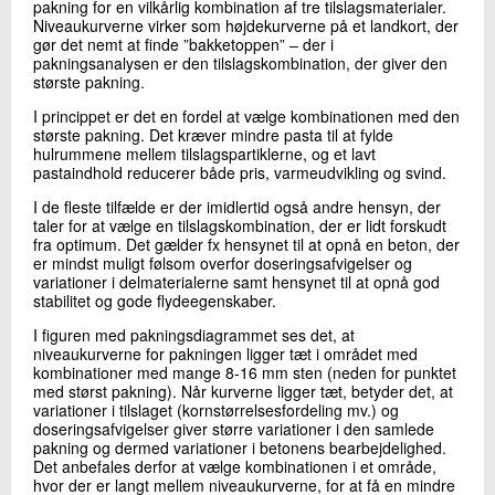
pakning for en vilkårlig kombination af tre tilslagsmaterialer.
Niveaukurverne virker som højdekurverne på et landkort, der
gør det nemt at finde ”bakketoppen” – der i
pakningsanalysen er den tilslagskombination, der giver den
største pakning.
I princippet er det en fordel at vælge kombinationen med den
største pakning. Det kræver mindre pasta til at fylde
hulrummene mellem tilslagspartiklerne, og et lavt
pastaindhold reducerer både pris, varmeudvikling og svind.
I de fleste tilfælde er der imidlertid også andre hensyn, der
taler for at vælge en tilslagskombination, der er lidt forskudt
fra optimum. Det gælder fx hensynet til at opnå en beton, der
er mindst muligt følsom overfor doseringsafvigelser og
variationer i delmaterialerne samt hensynet til at opnå god
stabilitet og gode flydeegenskaber.
I figuren med pakningsdiagrammet ses det, at
niveaukurverne for pakningen ligger tæt i området med
kombinationer med mange 8-16 mm sten (neden for punktet
med størst pakning). Når kurverne ligger tæt, betyder det, at
variationer i tilslaget (kornstørrelsesfordeling mv.) og
doseringsafvigelser giver større variationer i den samlede
pakning og dermed variationer i betonens bearbejdelighed.
Det anbefales derfor at vælge kombinationen i et område,
hvor der er langt mellem niveaukurverne, for at få en mindre