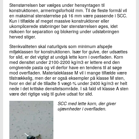
Stenstørrelsen bør vælges under hensyntagen til
konstruktionen, armeringsforhold mm. Til de fleste formål vil
en maksimal stenstørrelse på 16 mm være passende i SCC.
Kun i tilfælde af meget massive konstruktioner eller
ukomplicerede støbninger bør stenstørrelsen øges, idet
risikoen for separation og blokering under udstøbningen
herved stiger.
Stenkvaliteten skal naturligvis som minimum afspejle
miljøklassen for konstruktionen. Især for gulve, der udsættes
for slid, er det vigtigt at undgå lette korn i overfladen. Korn
med densitet under 2100-2200 kg/m3 er lettere end den
omgivende pasta og vil derfor have en tendens til at søge
mod overfladen. Materialeklasse M vil i mange tilfælde være
tilstrækkelig, men der er også eksempler på klasse M sten,
hvor en del af de tilladte 5 vægt-% under 2400 kg/m3 er helt
nede i det kritiske densitetsområde. I så fald vil klasse A sten
være det rigtige valg til gulve udsat for slid.
SCC med lette korn, der giver
ujævnheder i overfladen.