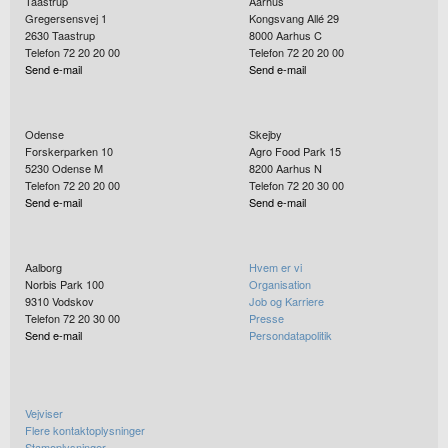
Taastrup
Aarhus
Gregersensvej 1
Kongsvang Allé 29
2630
Taastrup
8000
Aarhus C
Telefon 72 20 20 00
Telefon 72 20 20 00
Send e-mail
Send e-mail
Odense
Skejby
Forskerparken 10
Agro Food Park 15
5230
Odense M
8200
Aarhus N
Telefon 72 20 20 00
Telefon 72 20 30 00
Send e-mail
Send e-mail
Aalborg
Hvem er vi
Norbis Park 100
Organisation
9310
Vodskov
Job og Karriere
Telefon 72 20 30 00
Presse
Send e-mail
Persondatapolitik
Vejviser
Flere kontaktoplysninger
Stamoplysninger