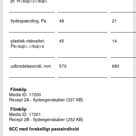
pr. m<sup>3</sup>
flydespænding, Pa
48
21
plastisk viskositet,
45
14
Pa<sup>.</sup>s
udbredelsesmål, mm
570
680
Filmklip
Media ID: 17200
Recept 2A - flydeegenskaber (337 KB)
Filmklip
Media ID: 17201
Recept 2B - flydeegenskaber (252 KB)
SCC med forskelligt pastaindhold