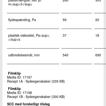
m<sup>3</sup>
flydespænding, Pa
59
20
plastisk viskositet, Pa<sup>.
37
18
</sup>s
udbredelsesmål, mm
540
690
Filmklip
Media ID: 17197
Recept 1A - flydeegenskaber (335 KB)
Filmklip
Media ID: 17198
Recept 1B - flydeegenskaber (300 KB)
SCC med forskelligt tilslag