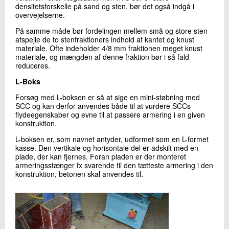
densitetsforskelle på sand og sten, bør det også indgå i
overvejelserne.
På samme måde bør fordelingen mellem små og store sten
afspejle de to stenfraktioners indhold af kantet og knust
materiale. Ofte indeholder 4/8 mm fraktionen meget knust
materiale, og mængden af denne fraktion bør i så fald
reduceres.
L-Boks
Forsøg med L-boksen er så at sige en mini-støbning med
SCC og kan derfor anvendes både til at vurdere SCCs
flydeegenskaber og evne til at passere armering i en given
konstruktion.
L-boksen er, som navnet antyder, udformet som en L-formet
kasse. Den vertikale og horisontale del er adskilt med en
plade, der kan fjernes. Foran pladen er der monteret
armeringsstænger fx svarende til den tætteste armering i den
konstruktion, betonen skal anvendes til.