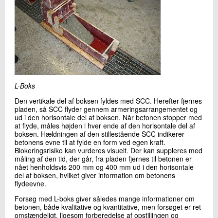
L-Boks
Den vertikale del af boksen fyldes med SCC. Herefter fjernes
pladen, så SCC flyder gennem armeringsarrangementet og
ud i den horisontale del af boksen. Når betonen stopper med
at flyde, måles højden i hver ende af den horisontale del af
boksen. Hældningen af den stillestående SCC indikerer
betonens evne til at fylde en form ved egen kraft.
Blokeringsrisiko kan vurderes visuelt. Der kan suppleres med
måling af den tid, der går, fra pladen fjernes til betonen er
nået henholdsvis 200 mm og 400 mm ud i den horisontale
del af boksen, hvilket giver information om betonens
flydeevne.
Forsøg med L-boks giver således mange informationer om
betonen, både kvalitative og kvantitative, men forsøget er ret
omstændeligt, ligesom forberedelse af opstillingen og