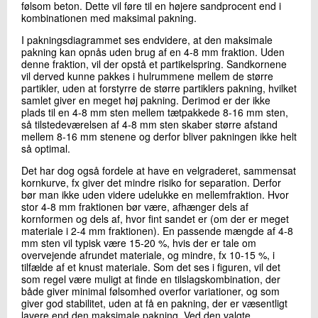
følsom beton. Dette vil føre til en højere sandprocent end i
kombinationen med maksimal pakning.
I pakningsdiagrammet ses endvidere, at den maksimale
pakning kan opnås uden brug af en 4-8 mm fraktion. Uden
denne fraktion, vil der opstå et partikelspring. Sandkornene
vil derved kunne pakkes i hulrummene mellem de større
partikler, uden at forstyrre de større partiklers pakning, hvilket
samlet giver en meget høj pakning. Derimod er der ikke
plads til en 4-8 mm sten mellem tætpakkede 8-16 mm sten,
så tilstedeværelsen af 4-8 mm sten skaber større afstand
mellem 8-16 mm stenene og derfor bliver pakningen ikke helt
så optimal.
Det har dog også fordele at have en velgraderet, sammensat
kornkurve, fx giver det mindre risiko for separation. Derfor
bør man ikke uden videre udelukke en mellemfraktion. Hvor
stor 4-8 mm fraktionen bør være, afhænger dels af
kornformen og dels af, hvor fint sandet er (om der er meget
materiale i 2-4 mm fraktionen). En passende mængde af 4-8
mm sten vil typisk være 15-20 %, hvis der er tale om
overvejende afrundet materiale, og mindre, fx 10-15 %, i
tilfælde af et knust materiale. Som det ses i figuren, vil det
som regel være muligt at finde en tilslagskombination, der
både giver minimal følsomhed overfor variationer, og som
giver god stabilitet, uden at få en pakning, der er væsentligt
lavere end den maksimale pakning. Ved den valgte