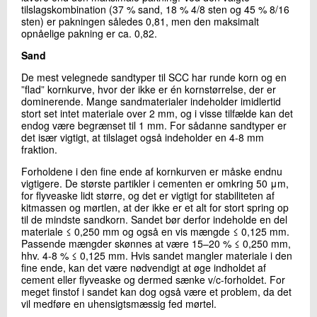
tilslagskombination (37 % sand, 18 % 4/8 sten og 45 % 8/16
sten) er pakningen således 0,81, men den maksimalt
opnåelige pakning er ca. 0,82.
Sand
De mest velegnede sandtyper til SCC har runde korn og en
”flad” kornkurve, hvor der ikke er én kornstørrelse, der er
dominerende. Mange sandmaterialer indeholder imidlertid
stort set intet materiale over 2 mm, og i visse tilfælde kan det
endog være begrænset til 1 mm. For sådanne sandtyper er
det især vigtigt, at tilslaget også indeholder en 4-8 mm
fraktion.
Forholdene i den fine ende af kornkurven er måske endnu
vigtigere. De største partikler i cementen er omkring 50 μm,
for flyveaske lidt større, og det er vigtigt for stabiliteten af
kitmassen og mørtlen, at der ikke er et alt for stort spring op
til de mindste sandkorn. Sandet bør derfor indeholde en del
materiale ≤ 0,250 mm og også en vis mængde ≤ 0,125 mm.
Passende mængder skønnes at være 15–20 % ≤ 0,250 mm,
hhv. 4-8 % ≤ 0,125 mm. Hvis sandet mangler materiale i den
fine ende, kan det være nødvendigt at øge indholdet af
cement eller flyveaske og dermed sænke v/c-forholdet. For
meget finstof i sandet kan dog også være et problem, da det
vil medføre en uhensigtsmæssig fed mørtel.