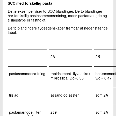
SCC med forskellig pasta
Dette eksempel viser to SCC blandinger. De to blandinger
har forskellig pastasammensætning, mens pastamængde og
tilslagstype er fastholdt.
De to blandingers flydeegenskaber fremgår af nedenstående
tabel.
2A
2B
pastasammensætning
rapidcement+flyveaske+
basiscement
mikrosilica, v/c=0,35
v/c = 0,47
tilslag
søsand og søsten
som 2A
pastamængde, liter
289
som 2A