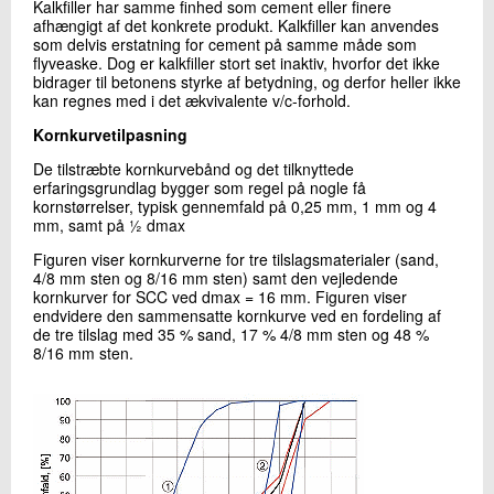
Kalkfiller har samme finhed som cement eller finere
afhængigt af det konkrete produkt. Kalkfiller kan anvendes
som delvis erstatning for cement på samme måde som
flyveaske. Dog er kalkfiller stort set inaktiv, hvorfor det ikke
bidrager til betonens styrke af betydning, og derfor heller ikke
kan regnes med i det ækvivalente v/c-forhold.
Kornkurvetilpasning
De tilstræbte kornkurvebånd og det tilknyttede
erfaringsgrundlag bygger som regel på nogle få
kornstørrelser, typisk gennemfald på 0,25 mm, 1 mm og 4
mm, samt på 1⁄2 dmax
Figuren viser kornkurverne for tre tilslagsmaterialer (sand,
4/8 mm sten og 8/16 mm sten) samt den vejledende
kornkurver for SCC ved dmax = 16 mm. Figuren viser
endvidere den sammensatte kornkurve ved en fordeling af
de tre tilslag med 35 % sand, 17 % 4/8 mm sten og 48 %
8/16 mm sten.