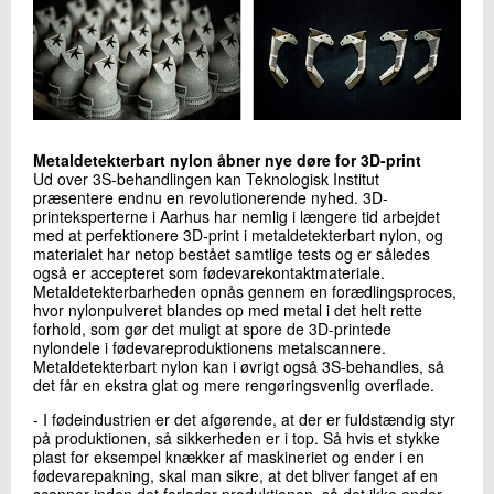
Metaldetekterbart nylon åbner nye døre for 3D-print
Ud over 3S-behandlingen kan Teknologisk Institut
præsentere endnu en revolutionerende nyhed. 3D-
printeksperterne i Aarhus har nemlig i længere tid arbejdet
med at perfektionere 3D-print i metaldetekterbart nylon, og
materialet har netop bestået samtlige tests og er således
også er accepteret som fødevarekontaktmateriale.
Metaldetekterbarheden opnås gennem en forædlingsproces,
hvor nylonpulveret blandes op med metal i det helt rette
forhold, som gør det muligt at spore de 3D-printede
nylondele i fødevareproduktionens metalscannere.
Metaldetekterbart nylon kan i øvrigt også 3S-behandles, så
det får en ekstra glat og mere rengøringsvenlig overflade.
- I fødeindustrien er det afgørende, at der er fuldstændig styr
på produktionen, så sikkerheden er i top. Så hvis et stykke
plast for eksempel knækker af maskineriet og ender i en
fødevarepakning, skal man sikre, at det bliver fanget af en
scanner inden det forlader produktionen, så det ikke ender