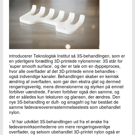
introducerer Teknologisk Institut så 3S-behandlingen, som er
en yderligere forædling 3D-printede nylonemner. 3S står for
’super smooth surface’, og der er tale om en dyppeproces,
hvor alle overflader af det 3D-printede emne behandles -
også indvendige kanaler. Behandlingen skaber en kemisk
ændring af overfladen, som gør den ekstra glat og dermed
rengøringsvenlig, mens dimensionerne og styrken på emnet
forbliver uændrede. Farven forbliver også den samme, og
det er således kun teksturen og glansen, der ændres. Den
nye 3S-behandling er duft- og smagsfri og har bestået de
samme fødevareoverensstemmelsestests som ubehandlet
nylon.
- Vi har udviklet 3S-behandlingen ud fra et ønske fra
fødevarevirksomhederne om mere rengøringsvenlige
overflader, og selvom ubehandlet 3D-printet nylon også er