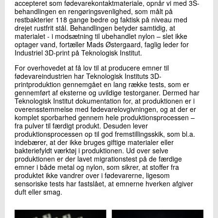
accepteret som fødevarekontaktmateriale, opnår vi med 3S-
behandlingen en rengøringsvenlighed, som målt på
restbakterier 118 gange bedre og faktisk på niveau med
drejet rustfrit stål. Behandlingen betyder samtidig, at
materialet - i modsætning til ubehandlet nylon – slet ikke
optager vand, fortæller Mads Østergaard, faglig leder for
Industriel 3D-print på Teknologisk Institut.
For overhovedet at få lov til at producere emner til
fødevareindustrien har Teknologisk Instituts 3D-
printproduktion gennemgået en lang række tests, som er
gennemført af eksterne og uvildige testorganer. Dermed har
Teknologisk Institut dokumentation for, at produktionen er i
overensstemmelse med fødevarelovgivningen, og at der er
komplet sporbarhed gennem hele produktionsprocessen –
fra pulver til færdigt produkt. Desuden lever
produktionsprocessen op til god fremstillingsskik, som bl.a.
indebærer, at der ikke bruges giftige materialer eller
bakteriefyldt værktøj i produktionen. Ud over selve
produktionen er der lavet migrationstest på de færdige
emner i både metal og nylon, som sikrer, at stoffer fra
produktet ikke vandrer over i fødevarerne, ligesom
sensoriske tests har fastslået, at emnerne hverken afgiver
duft eller smag.