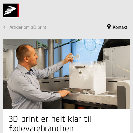
Artikler om 3D-print
Kontakt
Jeg er din kontaktperson
3D-print er helt klar til
Morten Lisberg Jørgensen
Seniorkonsulent
fødevarebranchen
Industriel 3D print