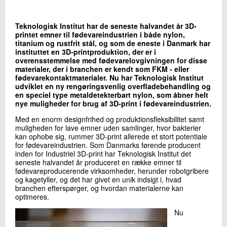
+45 72 20 17 62
Send e-mail
Teknologisk Institut har de seneste halvandet år 3D-
printet emner til fødevareindustrien i både nylon,
titanium og rustfrit stål, og som de eneste i Danmark har
instituttet en 3D-printproduktion, der er i
Skriv til mig
overensstemmelse med fødevarelovgivningen for disse
materialer, der i branchen er kendt som FKM - eller
fødevarekontaktmaterialer. Nu har Teknologisk Institut
udviklet en ny rengøringsvenlig overfladebehandling og
en speciel type metaldetekterbart nylon, som åbner helt
nye muligheder for brug af 3D-print i fødevareindustrien.
Med en enorm designfrihed og produktionsfleksibilitet samt
muligheden for lave emner uden samlinger, hvor bakterier
kan ophobe sig, rummer 3D-print allerede et stort potentiale
for fødevareindustrien. Som Danmarks førende producent
Send
inden for Industriel 3D-print har Teknologisk Institut det
seneste halvandet år produceret en række emner til
fødevareproducerende virksomheder, herunder robotgribere
og kagetyller, og det har givet en unik indsigt i, hvad
branchen efterspørger, og hvordan materialerne kan
optimeres.
Nu