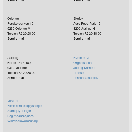
Odense
Skejby
Forskerparken 10
Agro Food Park 15
5230
Odense M
8200
Aarhus N
Telefon 72 20 20 00
Telefon 72 20 30 00
Send e-mail
Send e-mail
Aalborg
Hvem er vi
Norbis Park 100
Organisation
9310
Vodskov
Job og Karriere
Telefon 72 20 30 00
Presse
Send e-mail
Persondatapolitik
Vejviser
Flere kontaktoplysninger
Stamoplysninger
Søg medarbejdere
Whistleblowerordning