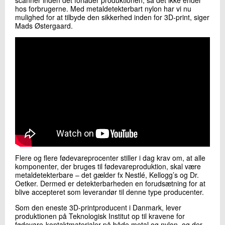
hos forbrugerne. Med metaldetekterbart nylon har vi nu
mulighed for at tilbyde den sikkerhed inden for 3D-print, siger
Mads Østergaard.
Flere og flere fødevareprocenter stiller i dag krav om, at alle
komponenter, der bruges til fødevareproduktion, skal være
metaldetekterbare – det gælder fx Nestlé, Kellogg’s og Dr.
Oetker. Dermed er detekterbarheden en forudsætning for at
blive accepteret som leverandør til denne type producenter.
Som den eneste 3D-printproducent i Danmark, lever
produktionen på Teknologisk Institut op til kravene for
fødevare-kontaktmaterialer på både metal og nylon, og der