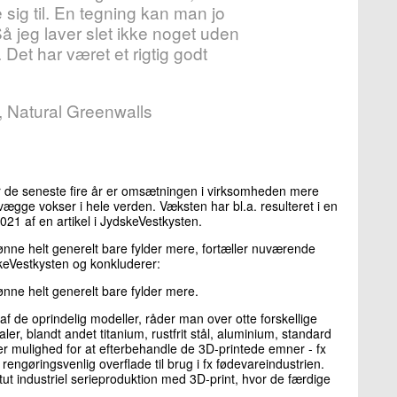
sig til. En tegning kan man jo
Så jeg laver slet ikke noget uden
 Det har været et rigtig godt
, Natural Greenwalls
er de seneste fire år er omsætningen i virksomheden mere
ægge vokser i hele verden. Væksten har bl.a. resulteret i en
021 af en artikel i JydskeVestkysten.
ønne helt generelt bare fylder mere, fortæller nuværende
skeVestkysten og konkluderer:
ønne helt generelt bare fylder mere.
 af de oprindelig modeller, råder man over otte forskellige
er, blandt andet titanium, rustfrit stål, aluminium, standard
r mulighed for at efterbehandle de 3D-printede emner - fx
ngøringsvenlig overflade til brug i fx fødevareindustrien.
tut industriel serieproduktion med 3D-print, hvor de færdige