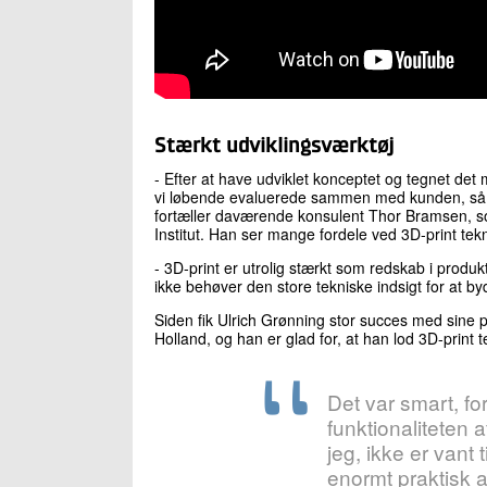
Stærkt udviklingsværktøj
- Efter at have udviklet konceptet og tegnet det 
vi løbende evaluerede sammen med kunden, så h
fortæller daværende konsulent Thor Bramsen, so
Institut. Han ser mange fordele ved 3D-print tek
- 3D-print er utrolig stærkt som redskab i produ
ikke behøver den store tekniske indsigt for at byd
Siden fik Ulrich Grønning stor succes med sine 
Holland, og han er glad for, at han lod 3D-print t
Det var smart, fo
funktionaliteten 
jeg, ikke er vant 
enormt praktisk 