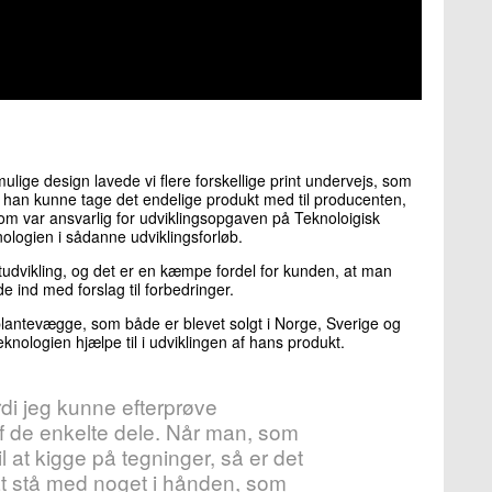
mulige design lavede vi flere forskellige print undervejs, som
an kunne tage det endelige produkt med til producenten,
m var ansvarlig for udviklingsopgaven på Teknoloigisk
nologien i sådanne udviklingsforløb.
ktudvikling, og det er en kæmpe fordel for kunden, at man
e ind med forslag til forbedringer.
plantevægge, som både er blevet solgt i Norge, Sverige og
eknologien hjælpe til i udviklingen af hans produkt.
rdi jeg kunne efterprøve
af de enkelte dele. Når man, som
til at kigge på tegninger, så er det
at stå med noget i hånden, som