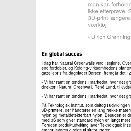
man kan forholde 
ikke efterprøve. 
3D-print længere.
værktøj
- Ulrich Grønning
En global succes
I dag har Natural Greenwalls vind i sejlene. Ov
end fordoblet, og Kolding-virksomhedens plantev
gazellepris fra dagbladet Børsen, fremgår det i 2
- Vi har ramt en tendens i markedet, hvor det gr
direktør i Natural Greenwall, René Lund, til Jyd
- Vi har ramt en tendens i markedet, hvor det gr
På Teknologisk Institut, som deltog i udviklingen
3D-printere, der håndterer en lang række material
nylon og metaldetekterbart nylon. Desuden er de
med 3S som giver standard nylon en langt mere re
Foruden produktudvikling laver Teknologisk Insti
emner leveres direkte til slutbrugeren.