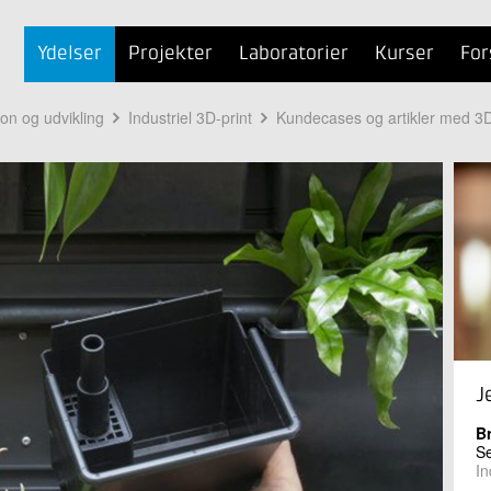
Ydelser
Projekter
Laboratorier
Kurser
For
ion og udvikling
Industriel 3D-print
Kundecases og artikler med 3D
J
B
Se
In