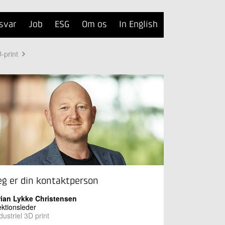
svar
Job
ESG
Om os
In English
-print
eg er din kontaktperson
rian Lykke Christensen
ktionsleder
dustriel 3D print