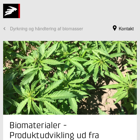
Dyrkning og håndtering af biomasser
Kontakt
Jeg er din kontaktperson
Biomaterialer -
Bodil Engberg Pallesen
Seniorspecialist
Produktudvikling ud fra
Bioressourcer