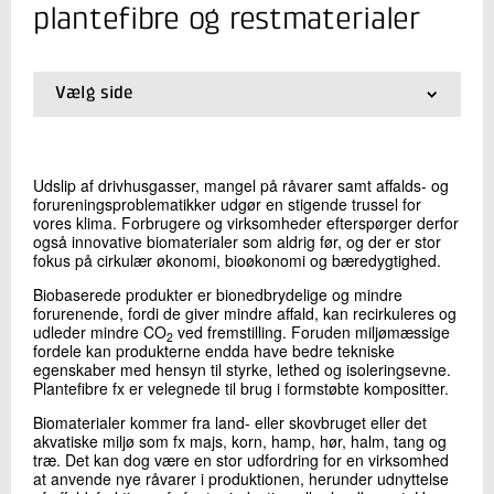
+45 72 20 32 81
plantefibre og restmaterialer
Send e-mail
LinkedIn
Vælg side
01.
Produktudvikling ud fra plantefibre og
Skriv til mig
restmaterialer
02.
Få en sparringspartner indenfor biomaterialer
Udslip af drivhusgasser, mangel på råvarer samt affalds- og
forureningsproblematikker udgør en stigende trussel for
vores klima. Forbrugere og virksomheder efterspørger derfor
også innovative biomaterialer som aldrig før, og der er stor
fokus på cirkulær økonomi, bioøkonomi og bæredygtighed.
Biobaserede produkter er bionedbrydelige og mindre
forurenende, fordi de giver mindre affald, kan recirkuleres og
udleder mindre CO
ved fremstilling. Foruden miljømæssige
2
fordele kan produkterne endda have bedre tekniske
Send
egenskaber med hensyn til styrke, lethed og isoleringsevne.
Plantefibre fx er velegnede til brug i formstøbte kompositter.
Biomaterialer kommer fra land- eller skovbruget eller det
akvatiske miljø som fx majs, korn, hamp, hør, halm, tang og
træ. Det kan dog være en stor udfordring for en virksomhed
at anvende nye råvarer i produktionen, herunder udnyttelse