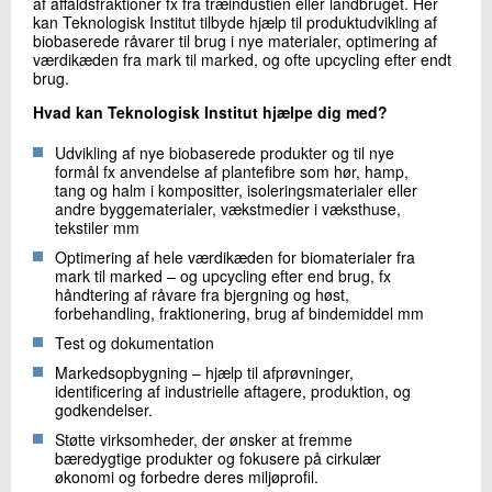
af affaldsfraktioner fx fra træindustien eller landbruget. Her
kan Teknologisk Institut tilbyde hjælp til produktudvikling af
biobaserede råvarer til brug i nye materialer, optimering af
værdikæden fra mark til marked, og ofte upcycling efter endt
brug.
Hvad kan Teknologisk Institut hjælpe dig med?
Udvikling af nye biobaserede produkter og til nye
formål fx anvendelse af plantefibre som hør, hamp,
tang og halm i kompositter, isoleringsmaterialer eller
andre byggematerialer, vækstmedier i væksthuse,
tekstiler mm
Optimering af hele værdikæden for biomaterialer fra
mark til marked – og upcycling efter end brug, fx
håndtering af råvare fra bjergning og høst,
forbehandling, fraktionering, brug af bindemiddel mm
Test og dokumentation
Markedsopbygning – hjælp til afprøvninger,
identificering af industrielle aftagere, produktion, og
godkendelser.
Støtte virksomheder, der ønsker at fremme
bæredygtige produkter og fokusere på cirkulær
økonomi og forbedre deres miljøprofil.