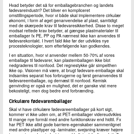
Hvad betyder det så for emballagebranchen og landets
fødevareindustri? Det bliver en kompliceret
omstillingsperiode, hvor vi både skal implementere cirkulær
økonomi, i form af øget genanvendelse af plast, samtidigt
med de skærpede krav til fødevaresikkerhed. Disse to meget
modsat rettede krav betyder, at gængse plastmaterialer til
emballager fx PE, PP og PA nærmest ikke kan anvendes til
fødevarekontakt. I hvert fald ikke før der udvikles nye
procesteknologier, som efterfølgende kan godkendes.
I en situation, hvor vi anvender mellem 50-70% af vores
emballage til fødevarer, kan plastemballagen ikke blot
nedgraderes til nonfood. Det regnestykke går simpelthen
ikke op. Visionen må være, at brugt fødevare-emballage skal
indsamles separat hos forbrugerne og først genanvendes til
fødevareemballage, og dernæst til nonfood. Kemisk
genvinding er også en mulighed, det er ganske vist mere
bekosteligt, men dog bedre end forbrænding.
Cirkulære fødevaremballager
Skal vi have cirkulære fødevareemballager på kort sigt,
kommer vi ikke uden om, at PET-emballager videreudvikles
til mange nye formål med andre funktionskrav end hidtil. Fx
har PET ikke altid gode barriere-egenskaber sammenlignet
med andre plasttyper og -laminater, svejsning kræver højere