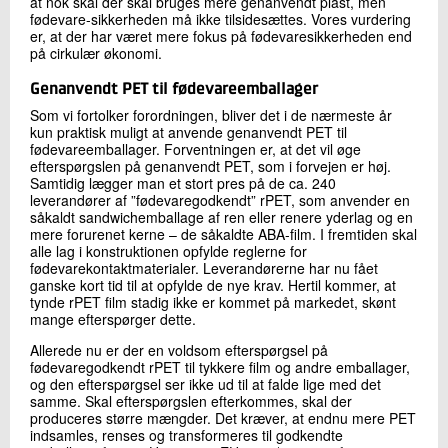
at nok skal der skal bruges mere genanvendt plast, men
fødevare-sikkerheden må ikke tilsidesættes. Vores vurdering
er, at der har været mere fokus på fødevaresikkerheden end
på cirkulær økonomi.
Genanvendt PET til fødevareemballager
Som vi fortolker forordningen, bliver det i de nærmeste år
kun praktisk muligt at anvende genanvendt PET til
fødevareemballager. Forventningen er, at det vil øge
efterspørgslen på genanvendt PET, som i forvejen er høj.
Samtidig lægger man et stort pres på de ca. 240
leverandører af ”fødevaregodkendt” rPET, som anvender en
såkaldt sandwichemballage af ren eller renere yderlag og en
mere forurenet kerne – de såkaldte ABA-film. I fremtiden skal
alle lag i konstruktionen opfylde reglerne for
fødevarekontaktmaterialer. Leverandørerne har nu fået
ganske kort tid til at opfylde de nye krav. Hertil kommer, at
tynde rPET film stadig ikke er kommet på markedet, skønt
mange efterspørger dette.
Allerede nu er der en voldsom efterspørgsel på
fødevaregodkendt rPET til tykkere film og andre emballager,
og den efterspørgsel ser ikke ud til at falde lige med det
samme. Skal efterspørgslen efterkommes, skal der
produceres større mængder. Det kræver, at endnu mere PET
indsamles, renses og transformeres til godkendte