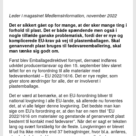
+45 72 20 14 00
Send e-mail
Leder i magasinet Medlemsinformation, november 2022
Det er sikkert gået op for mange, at der sker mange ting i
forhold til plast. Det er både spændende men også i
Skriv til mig
nogle tilfælde ganske problematisk, fordi der er nye og
komplicerede EU-krav på vej til plastemballagen. Skal
genanvendt plast bruges til fødevareemballering, skal
man tænke sig godt om.
Først blev Emballagedirektivet fornyet, dernæst indføres
udvidet producentansvar og den 15. september blev sløret
løftet for en ny forordning til alle materialer med
fødevarekontakt – EU 2022/1616. Det er nye regler, som
giver store ændringer for alle, der er involveret i
plastemballage.
Send
Det er værd at bemærke, at en EU-forordning bliver til
national lovgivning i alle EU-lande, så allerede nu forventes
det, at vi alle følger denne lovgivning. Det bedste man kan
sige om EU’s forordning er, at den har en nem titel ”EU
2022/1616 om materialer og genstande af genanvendt plast
bestemt til kontakt med fødevarer”. Når det er sagt er teksten
lang og svært forståelig for de fleste. Lovgivningen er blevet
til ud fra ikke mindre end 37 betragtninger, hvor bl.a. anføres,