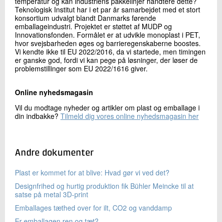
temperatur og kan industriens pakkelinjer håndtere dette?
Teknologisk Institut har i et par år samarbejdet med et stort
konsortium udvalgt blandt Danmarks førende
emballageindustri. Projektet er støttet af MUDP og
Innovationsfonden. Formålet er at udvikle monoplast i PET,
hvor svejsbarheden øges og barrieregenskaberne boostes.
Vi kendte ikke til EU 2022/2016, da vi startede, men timingen
er ganske god, fordi vi kan pege på løsninger, der løser de
problemstillinger som EU 2022/1616 giver.
Online nyhedsmagasin
Vil du modtage nyheder og artikler om plast og emballage i
din indbakke?
Tilmeld dig vores online nyhedsmagasin her
Andre dokumenter
Plast er kommet for at blive: Hvad gør vi ved det?
Designfrihed og hurtig produktion fik Bühler Meincke til at
satse på metal 3D-print
Emballages tæthed over for ilt, CO2 og vanddamp
Er emballagen ren og tæt?