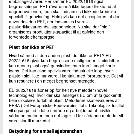
emballageråvarer. Her sætter EU 2022/1616 også
begrænsninger. PET-råvaren må ikke tages direkte ud af
dagrenovationen, men skal indsamles i lukkede kredsløb
specielt til genvinding. Heldigvis kan det accepteres, at der
anvendes den PET, der indsamles i vores
plast/drikkevareemballagebeholder. Nu skal der ”blot”
organiseres produktionskapacitet til at opfylde den
forventede efterspørgsel.
Plast der ikke er PET
Hvad så med al den anden plast, der ikke er PET? EU
2022/1616 giver kun begrænsede muligheder. Umiddelbart
kan denne plast også genvindes, men kun i meget korte
loops. Det kan eksempelvis være industrielle loop, hvor
plasten slet ikke har været i kontakt med forbrugerne. Det vil
kun resultere i en meget begrænset mængde.
EU 2022/1616 åbner op for helt nye metoder (novel
technologies), hvor der skal ansøges EU om at få godkendt
hele cirkulære forløb af plast. Metoderne skal evalueres af
EFSA (Det Europæiske Fødevareinstitut). Teknologisk Institut
vil også gå ind i dette område og arbejde på at udvikle
sådanne metoder, men det tager tid før sådanne metoder vil
være klar til markedet.
Betydning for emballagebranchen