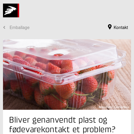
Emballage
Kontakt
Jeg er din kontaktperson
Bliver genanvendt plast og
Lars Germann
Centerchef, Civilingeniør, ph.d.
fødevarekontakt et problem?
Plast og Emballage