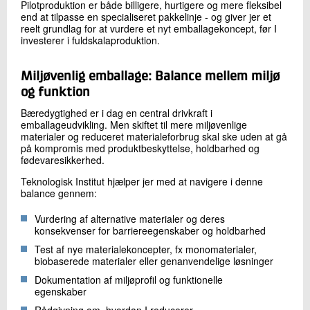
Pilotproduktion er både billigere, hurtigere og mere fleksibel
end at tilpasse en specialiseret pakkelinje - og giver jer et
reelt grundlag for at vurdere et nyt emballagekoncept, før I
investerer i fuldskalaproduktion.
Miljøvenlig emballage: Balance mellem miljø
og funktion
Bæredygtighed er i dag en central drivkraft i
emballageudvikling. Men skiftet til mere miljøvenlige
materialer og reduceret materialeforbrug skal ske uden at gå
på kompromis med produktbeskyttelse, holdbarhed og
fødevaresikkerhed.
Teknologisk Institut hjælper jer med at navigere i denne
balance gennem:
Vurdering af alternative materialer og deres
konsekvenser for barriereegenskaber og holdbarhed
Test af nye materialekoncepter, fx monomaterialer,
biobaserede materialer eller genanvendelige løsninger
Dokumentation af miljøprofil og funktionelle
egenskaber
Rådgivning om, hvordan I reducerer