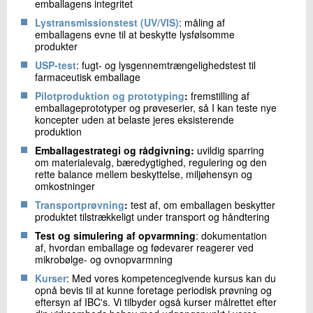
emballagens integritet
Lystransmissionstest (UV/VIS)
: måling af
emballagens evne til at beskytte lysfølsomme
produkter
USP-test
: fugt- og lysgennemtrængelighedstest til
farmaceutisk emballage
Pilotproduktion og prototyping
:
fremstilling af
emballageprototyper og prøveserier, så I kan teste nye
koncepter uden at belaste jeres eksisterende
produktion
Emballagestrategi og rådgivning:
uvildig sparring
om materialevalg, bæredygtighed, regulering og den
rette balance mellem beskyttelse, miljøhensyn og
omkostninger
Transportprøvning
:
test af, om emballagen beskytter
produktet tilstrækkeligt under transport og håndtering
Test og simulering af opvarmning
: dokumentation
af, hvordan emballage og fødevarer reagerer ved
mikrobølge- og ovnopvarmning
Kurser
: Med vores kompetencegivende kursus kan du
opnå bevis til at kunne foretage periodisk prøvning og
eftersyn af IBC's. Vi tilbyder også kurser målrettet efter