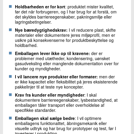
Holdbarheden er for kort
: produktet mister kvalitet,
før det når forbrugeren, og I har brug for at forstå, om
det skyldes barriereegenskaber, pakningsmiljø eller
lagringsbetingelser.
Nye bæredygtighedskrav:
I vil reducere plast, skifte
materialer eller dokumentere jeres miljøprofil, men er
usikre på konsekvenserne for produktbeskyttelse og
holdbarhed.
Emballagen lever ikke op til kravene:
der er
problemer med utætheder, kondensering, uønsket
gasudveksling eller manglende dokumentation over for
kunder og myndigheder.
I vil lancere nye produkter eller formater:
men der
er ikke kapacitet eller fleksibilitet på jeres eksisterende
pakkelinjer til at teste nye koncepter.
Krav fra kunder eller myndigheder
: I skal
dokumentere barriereegenskaber, lysbestandighed, at
emballagen tåler transport eller overholdelse af
specifikke standarder.
Emballagen skal sælge bedre
: I vil optimere
emballagens funktionalitet, åbningsmekanik eller
visuelle udtryk og har brug for prototyper og test, før I
investerer i produktion.