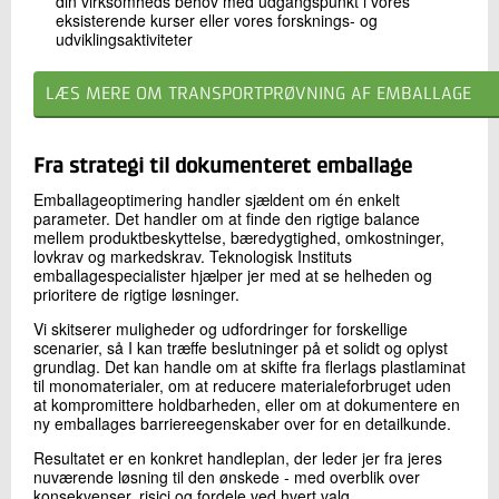
din virksomheds behov med udgangspunkt i vores
eksisterende kurser eller vores forsknings- og
udviklingsaktiviteter
LÆS MERE OM TRANSPORTPRØVNING AF EMBALLAGE
Fra strategi til dokumenteret emballage
Emballageoptimering handler sjældent om én enkelt
parameter. Det handler om at finde den rigtige balance
mellem produktbeskyttelse, bæredygtighed, omkostninger,
lovkrav og markedskrav. Teknologisk Instituts
emballagespecialister hjælper jer med at se helheden og
prioritere de rigtige løsninger.
Vi skitserer muligheder og udfordringer for forskellige
scenarier, så I kan træffe beslutninger på et solidt og oplyst
grundlag. Det kan handle om at skifte fra flerlags plastlaminat
til monomaterialer, om at reducere materialeforbruget uden
at kompromittere holdbarheden, eller om at dokumentere en
ny emballages barriereegenskaber over for en detailkunde.
Resultatet er en konkret handleplan, der leder jer fra jeres
nuværende løsning til den ønskede - med overblik over
konsekvenser, risici og fordele ved hvert valg.