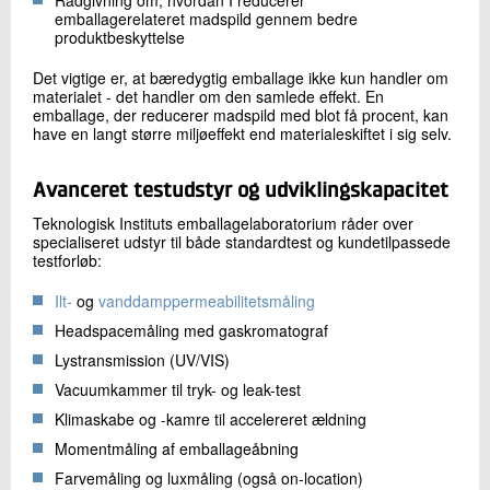
emballagerelateret madspild gennem bedre
produktbeskyttelse
Det vigtige er, at bæredygtig emballage ikke kun handler om
materialet - det handler om den samlede effekt. En
emballage, der reducerer madspild med blot få procent, kan
have en langt større miljøeffekt end materialeskiftet i sig selv.
Avanceret testudstyr og udviklingskapacitet
Teknologisk Instituts emballagelaboratorium råder over
specialiseret udstyr til både standardtest og kundetilpassede
testforløb:
Ilt-
og
vanddamppermeabilitetsmåling
Headspacemåling med gaskromatograf
Lystransmission (UV/VIS)
Vacuumkammer til tryk- og leak-test
Klimaskabe og -kamre til accelereret ældning
Momentmåling af emballageåbning
Farvemåling og luxmåling (også on-location)