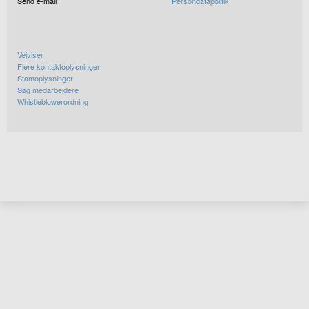
Send e-mail
Persondatapolitik
Vejviser
Flere kontaktoplysninger
Stamoplysninger
Søg medarbejdere
Whistleblowerordning