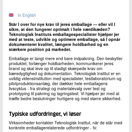
+45 72 20 22 38
Send e-mail
In English
Står I over for nye krav til jeres emballage — eller vil I
sikre, at den fungerer optimalt i hele værdikæden?
Skriv til mig
Teknologisk Instituts emballagespecialister hjælper jer
med at teste, udvikle og optimere emballage, så I opnår
dokumenteret kvalitet, længere holdbarhed og en
stærkere position på markedet.
Emballage er langt mere end bare indpakning. Den beskytter
produktet, forlænger holdbarheden, kommunikerer jeres
brand og skal leve op til stadigt skærpede krav om
bæredygtighed og dokumentation. Teknologisk Institut er en
uvildig vidensinstitution med specialister, testlaboratorium og
pilotproduktionsanlæg, der dækker hele emballagens
livscyklus - fra strategi og materialevalg over test og
Send
prototyping til pakning og lagringstest. Vi hjælper jer med at
træffe bedre beslutninger hurtigere og med større sikkerhed.
Typiske udfordringer, vi løser
Virksomheder kontakter Teknologisk Institut, når de står med
konkrete emballagerelaterede udfordringer - fx: