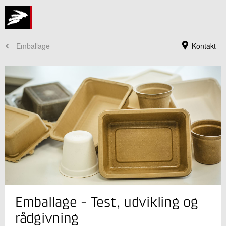
Emballage
Kontakt
Jeg er din kontaktperson
Emballage - Test, udvikling og
Alexander Leo Bardenstein
Forretningsleder, civ.ing., ph.d.
rådgivning
Plast og Emballage