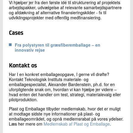
Vi hjælper jer fra den første idé til strukturering af projektets
arbejdspakker, udvælgelse af relevante samarbejdspartnere
og afdækning af alternative finansieringskilder - fx til
udviklingsprojekter med offentlig medfinansiering.
Cases
Fra polystyren til græsfiberemballage – en
innovativ rejse
Kontakt os
Har I en konkret emballageopgave, I gerne vil drøfte?
Kontakt Teknologisk Instituts materiale- og
emballagespecialist, Alexander Bardenstein, ph.d. for en
uforpligtende snak om, hvordan vi kan hjælpe jer videre –
hvad enten det handler om test, strategi, materialevalg eller
pilotproduktion.
Plast og Emballage tilbyder medlemskab, hvor det er muligt
at modtage sidste nye informationer på plast- og
emballageområdet, og opnå medlemsrabat på vores ydelser.
Læs her mere om
Medlemskab af Plast og Emballage
.