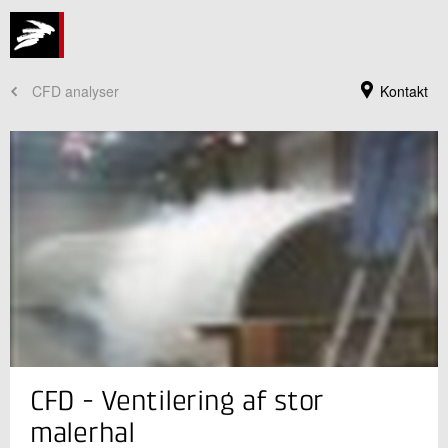
CFD analyser
Kontakt
Jeg er din kontaktperson
CFD - Ventilering af stor
Christian Drivsholm
Seniorspecialist
malerhal
Energieffektivisering og Ventilation