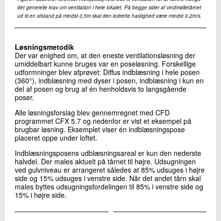
det generelle krav om ventilation i hele lokalet. På begge sider af vindmølletårnet
ud til en afstand på mindst 0,5m skal den lodrette hastighed være mindst 0,2m/s.
Løsningsmetodik
Der var enighed om, at den eneste ventilationsløsning der
umiddelbart kunne bruges var en poseløsning. Forskellige
udformninger blev afprøvet: Diffus indblæsning i hele posen
(360°), indblæsning med dyser i posen, indblæsning i kun en
del af posen og brug af én henholdsvis to langsgående
poser.
Alle løsningsforslag blev gennemregnet med CFD
programmet CFX 5.7 og nedenfor er vist et eksempel på
brugbar løsning. Eksemplet viser én indblæsningspose
placeret oppe under loftet.
Indblæsningsposens udblæsningsareal er kun den nederste
halvdel. Der males aktuelt på tårnet til højre. Udsugningen
ved gulvniveau er arrangeret således at 85% udsuges i højre
side og 15% udsuges i venstre side. Når det andet tårn skal
males byttes udsugningsfordelingen til 85% i venstre side og
15% i højre side.