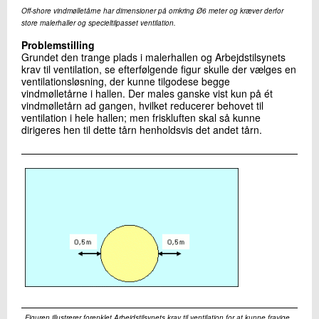
Off-shore vindmølletårne har dimensioner på omkring Ø6 meter og kræver derfor
store malerhaller og specieltilpasset ventilation.
Problemstilling
Grundet den trange plads i malerhallen og Arbejdstilsynets
krav til ventilation, se efterfølgende figur skulle der vælges en
ventilationsløsning, der kunne tilgodese begge
vindmølletårne i hallen. Der males ganske vist kun på ét
vindmølletårn ad gangen, hvilket reducerer behovet til
ventilation i hele hallen; men friskluften skal så kunne
dirigeres hen til dette tårn henholdsvis det andet tårn.
Figuren illustrerer forenklet Arbejdstilsynets krav til ventilation for at kunne fravige