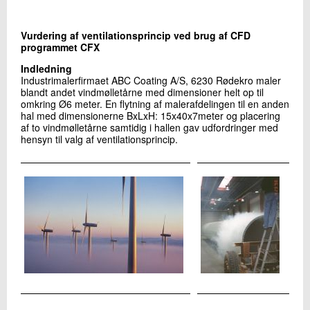
+45 72 20 13 80
Send e-mail
Vurdering af ventilationsprincip ved brug af CFD
programmet CFX
Indledning
Skriv til mig
Industrimalerfirmaet ABC Coating A/S, 6230 Rødekro maler
blandt andet vindmølletårne med dimensioner helt op til
omkring Ø6 meter. En flytning af malerafdelingen til en anden
hal med dimensionerne BxLxH: 15x40x7meter og placering
af to vindmølletårne samtidig i hallen gav udfordringer med
hensyn til valg af ventilationsprincip.
Send