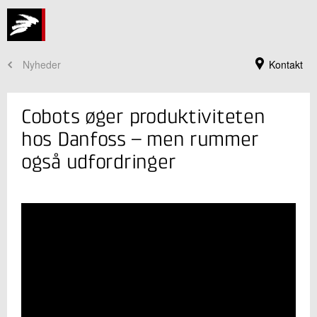
Nyheder
Kontakt
Cobots øger produktiviteten
hos Danfoss – men rummer
også udfordringer
Jeg er din kontaktperson
Søren Peter Johansen
Faglig leder
Robotteknologi