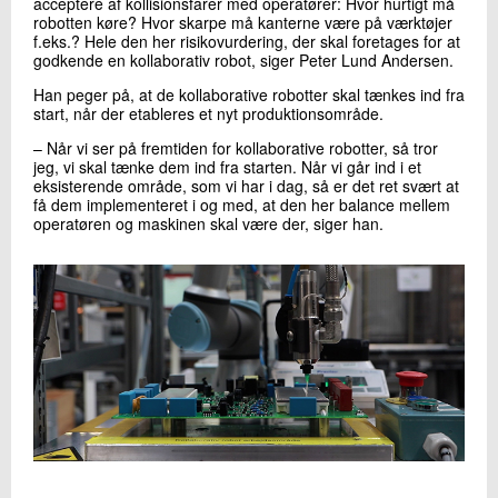
acceptere af kollisionsfarer med operatører: Hvor hurtigt må
robotten køre? Hvor skarpe må kanterne være på værktøjer
f.eks.? Hele den her risikovurdering, der skal foretages for at
godkende en kollaborativ robot, siger Peter Lund Andersen.
Han peger på, at de kollaborative robotter skal tænkes ind fra
start, når der etableres et nyt produktionsområde.
– Når vi ser på fremtiden for kollaborative robotter, så tror
jeg, vi skal tænke dem ind fra starten. Når vi går ind i et
eksisterende område, som vi har i dag, så er det ret svært at
få dem implementeret i og med, at den her balance mellem
operatøren og maskinen skal være der, siger han.