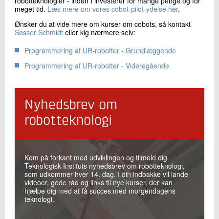
robotteknologier - inden I investerer for mange penge og for
meget tid.
Læs mere om vores cobot-pilot-ydelse her
.
Ønsker du at vide mere om kurser om cobots, så kontakt
Søsser Schmidt
eller kig nærmere selv:
Programmering af UR-robotter - Grundlæggende
Programmering af UR-robotter - Videregående
Nyhedsbrev om
robotteknologi
Kom på forkant med udviklingen og tilmeld dig
Teknologisk Instituts nyhedsbrev om robotteknologi,
som udkommer hver 14. dag. I din indbakke vil lande
videoer, gode råd og links til nye kurser, der kan
hjælpe dig med at få succes med morgendagens
teknologi.