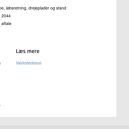
oe, løbsretning, drejeplader og stand
I 2044
 aftale
Læs mere
å
Værkstedstest
r