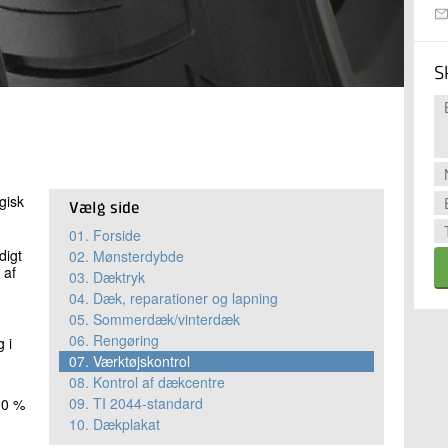
S
gisk
Vælg side
01.
Forside
digt
02.
Mønsterdybde
 af
03.
Dæktryk
04.
Dæk, reparationer og lapning
05.
Sommerdæk/vinterdæk
06.
Rengøring
 i
07.
Værktøjskontrol
08.
Kontrol af dækcentre
09.
TI 2044-standard
00 %
10.
Dækplakat