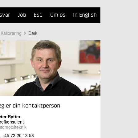
svar
Job
ESG
Om os
In English
 Kalibrering
Dæk
eg er din kontaktperson
ter Rytter
efkonsulent
tomobilteknik
+45 72 20 13 53