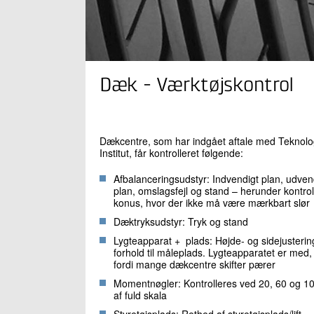
Dæk - Værktøjskontrol
Dækcentre, som har indgået aftale med Teknolo
Institut, får kontrolleret følgende:
Afbalanceringsudstyr: Indvendigt plan, udven
plan, omslagsfejl og stand – herunder kontrol
konus, hvor der ikke må være mærkbart slør
Dæktryksudstyr: Tryk og stand
Lygteapparat + plads: Højde- og sidejustering
forhold til måleplads. Lygteapparatet er med,
fordi mange dækcentre skifter pærer
Momentnøgler: Kontrolleres ved 20, 60 og 1
af fuld skala
Styretøjsplads: Rethed af styretøjsplads/lift