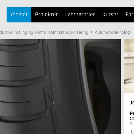
Ydelser
Projekter
Laboratorier
Kurser
For
dustriel måling og kontrol samt standardisering
Automobilteknologi -
J
Pe
Ch
Au