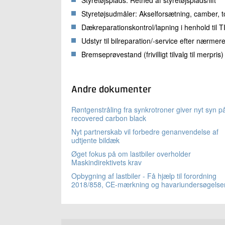
Styretøjsudmåler: Akselforsætning, camber, t
Dækreparationskontrol/lapning i henhold til T
Udstyr til bilreparation/-service efter nærmere
Bremseprøvestand (frivilligt tilvalg til merpris)
Andre dokumenter
Røntgenstråling fra synkrotroner giver nyt syn p
recovered carbon black
Nyt partnerskab vil forbedre genanvendelse af
udtjente bildæk
Øget fokus på om lastbiler overholder
Maskindirektivets krav
Opbygning af lastbiler - Få hjælp til forordning
2018/858, CE-mærkning og havariundersøgelse