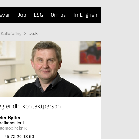
svar
Job
ESG
Om os
In English
 Kalibrering
Dæk
eg er din kontaktperson
ter Rytter
efkonsulent
tomobilteknik
+45 72 20 13 53