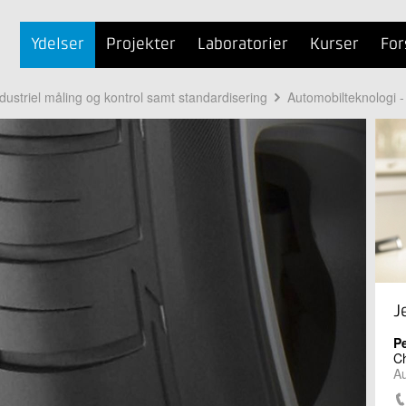
Ydelser
Projekter
Laboratorier
Kurser
For
dustriel måling og kontrol samt standardisering
Automobilteknologi -
J
Pe
Ch
Au