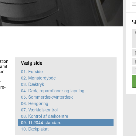
S
ation
Vælg side
samt
er
01.
Forside
02.
Mønsterdybde
r
03.
Dæktryk
are-
04.
Dæk, reparationer og lapning
05.
Sommerdæk/vinterdæk
06.
Rengøring
07.
Værktøjskontrol
08.
Kontrol af dækcentre
09.
TI 2044-standard
10.
Dækplakat