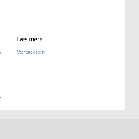
Læs mere
å
Værkstedstest
r