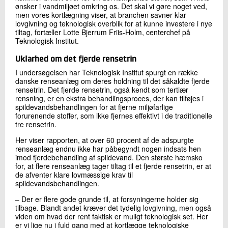
ønsker i vandmiljøet omkring os. Det skal vi gøre noget ved,
men vores kortlægning viser, at branchen savner klar
lovgivning og teknologisk overblik for at kunne investere i nye
tiltag, fortæller Lotte Bjerrum Friis-Holm, centerchef på
Teknologisk Institut.
Uklarhed om det fjerde rensetrin
I undersøgelsen har Teknologisk Institut spurgt en række
danske renseanlæg om deres holdning til det såkaldte fjerde
rensetrin. Det fjerde rensetrin, også kendt som tertiær
rensning, er en ekstra behandlingsproces, der kan tilføjes i
spildevandsbehandlingen for at fjerne miljøfarlige
forurenende stoffer, som ikke fjernes effektivt i de traditionelle
tre rensetrin.
Her viser rapporten, at over 60 procent af de adspurgte
renseanlæg endnu ikke har påbegyndt nogen indsats hen
imod fjerdebehandling af spildevand. Den største hæmsko
for, at flere renseanlæg tager tiltag til et fjerde rensetrin, er at
de afventer klare lovmæssige krav til
spildevandsbehandlingen.
– Der er flere gode grunde til, at forsyningerne holder sig
tilbage. Blandt andet kræver det tydelig lovgivning, men også
viden om hvad der rent faktisk er muligt teknologisk set. Her
er vi lige nu i fuld gang med at kortlægge teknologiske