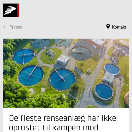
Presse
Kontakt
Jeg er din kontaktperson
De fleste renseanlæg har ikke
Lotte Bjerrum Friis-Holm
Centerchef, ph.d.
oprustet til kampen mod
Vandteknologi