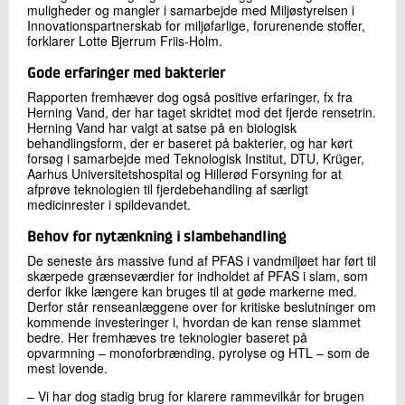
muligheder og mangler i samarbejde med Miljøstyrelsen i
Innovationspartnerskab for miljøfarlige, forurenende stoffer,
forklarer Lotte Bjerrum Friis-Holm.
Gode erfaringer med bakterier
Rapporten fremhæver dog også positive erfaringer, fx fra
Herning Vand, der har taget skridtet mod det fjerde rensetrin.
Herning Vand har valgt at satse på en biologisk
behandlingsform, der er baseret på bakterier, og har kørt
forsøg i samarbejde med Teknologisk Institut, DTU, Krüger,
Aarhus Universitetshospital og Hillerød Forsyning for at
afprøve teknologien til fjerdebehandling af særligt
medicinrester i spildevandet.
Behov for nytænkning i slambehandling
De seneste års massive fund af PFAS i vandmiljøet har ført til
skærpede grænseværdier for indholdet af PFAS i slam, som
derfor ikke længere kan bruges til at gøde markerne med.
Derfor står renseanlæggene over for kritiske beslutninger om
kommende investeringer i, hvordan de kan rense slammet
bedre. Her fremhæves tre teknologier baseret på
opvarmning – monoforbrænding, pyrolyse og HTL – som de
mest lovende.
– Vi har dog stadig brug for klarere rammevilkår for brugen