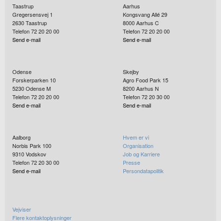
Taastrup
Aarhus
Gregersensvej 1
Kongsvang Allé 29
2630
Taastrup
8000
Aarhus C
Telefon 72 20 20 00
Telefon 72 20 20 00
Send e-mail
Send e-mail
Odense
Skejby
Forskerparken 10
Agro Food Park 15
5230
Odense M
8200
Aarhus N
Telefon 72 20 20 00
Telefon 72 20 30 00
Send e-mail
Send e-mail
Aalborg
Hvem er vi
Norbis Park 100
Organisation
9310
Vodskov
Job og Karriere
Telefon 72 20 30 00
Presse
Send e-mail
Persondatapolitik
Vejviser
Flere kontaktoplysninger