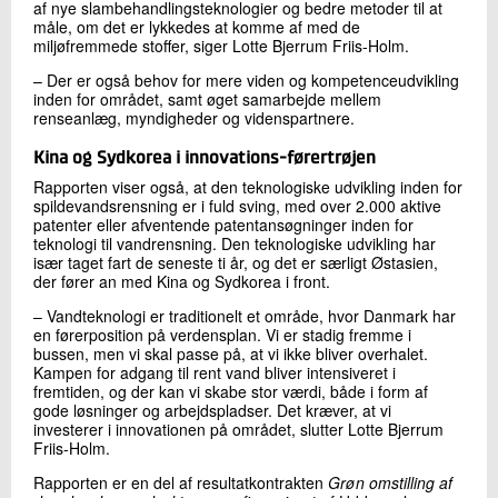
af nye slambehandlingsteknologier og bedre metoder til at
måle, om det er lykkedes at komme af med de
miljøfremmede stoffer, siger Lotte Bjerrum Friis-Holm.
– Der er også behov for mere viden og kompetenceudvikling
inden for området, samt øget samarbejde mellem
renseanlæg, myndigheder og videnspartnere.
Kina og Sydkorea i innovations-førertrøjen
Rapporten viser også, at den teknologiske udvikling inden for
spildevandsrensning er i fuld sving, med over 2.000 aktive
patenter eller afventende patentansøgninger inden for
teknologi til vandrensning. Den teknologiske udvikling har
især taget fart de seneste ti år, og det er særligt Østasien,
der fører an med Kina og Sydkorea i front.
– Vandteknologi er traditionelt et område, hvor Danmark har
en førerposition på verdensplan. Vi er stadig fremme i
bussen, men vi skal passe på, at vi ikke bliver overhalet.
Kampen for adgang til rent vand bliver intensiveret i
fremtiden, og der kan vi skabe stor værdi, både i form af
gode løsninger og arbejdspladser. Det kræver, at vi
investerer i innovationen på området, slutter Lotte Bjerrum
Friis-Holm.
Rapporten er en del af resultatkontrakten
Grøn omstilling af