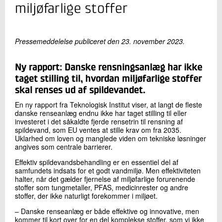
+45 72 20 18 37
miljøfarlige stoffer
Send e-mail
Pressemeddelelse publiceret den 23. november 2023.
Skriv til mig
Ny rapport: Danske rensningsanlæg har ikke
taget stilling til, hvordan miljøfarlige stoffer
skal renses ud af spildevandet.
En ny rapport fra Teknologisk Institut viser, at langt de fleste
danske renseanlæg endnu ikke har taget stilling til eller
investeret i det såkaldte fjerde rensetrin til rensning af
spildevand, som EU ventes at stille krav om fra 2035.
Uklarhed om loven og manglede viden om tekniske løsninger
angives som centrale barrierer.
Send
Effektiv spildevandsbehandling er en essentiel del af
samfundets indsats for et godt vandmiljø. Men effektiviteten
halter, når det gælder fjernelse af miljøfarlige forurenende
stoffer som tungmetaller, PFAS, medicinrester og andre
stoffer, der ikke naturligt forekommer i miljøet.
– Danske renseanlæg er både effektive og innovative, men
kommer til kort over for en del komplekse stoffer, som vi ikke