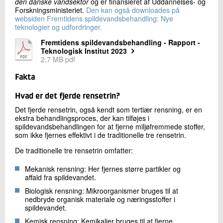
den danske vandsektor
og er finansieret af Uddannelses- og
Forskningsministeriet.
Den kan også downloades på
websiden Fremtidens spildevandsbehandling: Nye
teknologier og udfordringer.
Fremtidens spildevandsbehandling - Rapport -
Teknologisk Institut 2023
2,7 MB pdf
Fakta
Hvad er det fjerde rensetrin?
Det fjerde rensetrin, også kendt som tertiær rensning, er en
ekstra behandlingsproces, der kan tilføjes i
spildevandsbehandlingen for at fjerne miljøfremmede stoffer,
som ikke fjernes effektivt i de traditionelle tre rensetrin.
De traditionelle tre rensetrin omfatter:
Mekanisk rensning: Her fjernes større partikler og
affald fra spildevandet.
Biologisk rensning: Mikroorganismer bruges til at
nedbryde organisk materiale og næringsstoffer i
spildevandet.
Kemisk rensning: Kemikalier bruges til at fjerne