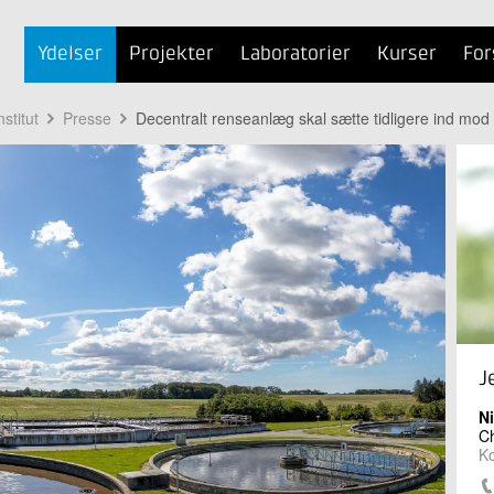
Ydelser
Projekter
Laboratorier
Kurser
For
stitut
Presse
Decentralt renseanlæg skal sætte tidligere ind mod m
J
Ni
Ch
K