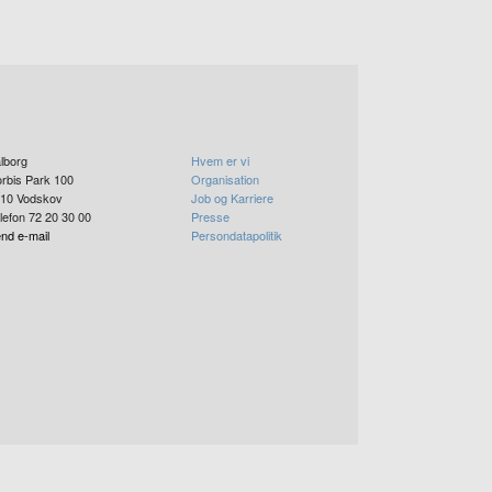
lborg
Hvem er vi
rbis Park 100
Organisation
10
Vodskov
Job og Karriere
lefon 72 20 30 00
Presse
nd e-mail
Persondatapolitik