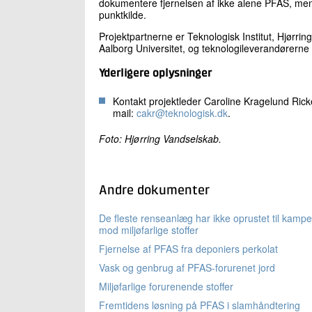
dokumentere fjernelsen af ikke alene PFAS, men 
punktkilde.
Projektpartnerne er Teknologisk Institut, Hjørri
Aalborg Universitet, og teknologileverandører
Yderligere oplysninger
Kontakt projektleder Caroline Kragelund Ricke
mail:
cakr@teknologisk.dk
.
Foto: Hjørring Vandselskab.
Andre dokumenter
De fleste renseanlæg har ikke oprustet til kamp
mod miljøfarlige stoffer
Fjernelse af PFAS fra deponiers perkolat
Vask og genbrug af PFAS-forurenet jord
Miljøfarlige forurenende stoffer
Fremtidens løsning på PFAS i slamhåndtering