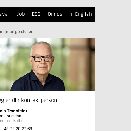
svar
Job
ESG
Om os
In English
iljøfarlige stoffer
eg er din kontaktperson
els Tradsfeldt
efkonsulent
ommunikation
+45 72 20 27 69