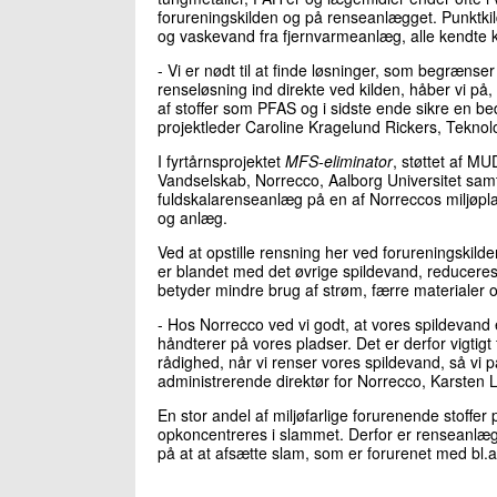
forureningskilden og på renseanlægget. Punktkilde
og vaskevand fra fjernvarmeanlæg, alle kendte ki
- Vi er nødt til at finde løsninger, som begrænser 
renseløsning ind direkte ved kilden, håber vi på,
af stoffer som PFAS og i sidste ende sikre en bed
projektleder Caroline Kragelund Rickers, Teknolog
I fyrtårnsprojektet
MFS-eliminator
, støttet af MU
Vandselskab, Norrecco, Aalborg Universitet sa
fuldskalarenseanlæg på en af Norreccos miljøplad
og anlæg.
Ved at opstille rensning her ved forureningskilde
er blandet med det øvrige spildevand, reducere
betyder mindre brug af strøm, færre materialer 
- Hos Norrecco ved vi godt, at vores spildevand 
håndterer på vores pladser. Det er derfor vigtigt f
rådighed, når vi renser vores spildevand, så vi 
administrerende direktør for Norrecco, Karsten 
En stor andel af miljøfarlige forurenende stoffer p
opkoncentreres i slammet. Derfor er renseanlæg 
på at at afsætte slam, som er forurenet med bl.a