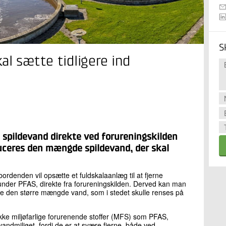
S
al sætte tidligere ind
f spildevand direkte ved forureningskilden
uceres den mængde spildevand, der skal
bordenden vil opsætte et fuldskalaanlæg til at fjerne
erunder PFAS, direkte fra forureningskilden. Derved kan man
re den større mængde vand, som i stedet skulle renses på
kke miljøfarlige forurenende stoffer (MFS) som PFAS,
vandmiljøet, fordi de er at svære fjerne, både ved