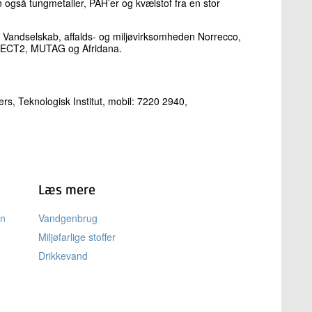
også tungmetaller, PAH’er og kvælstof fra en stor
ng Vandselskab, affalds- og miljøvirksomheden Norrecco,
ne ECT2, MUTAG og Afridana.
rs, Teknologisk Institut, mobil: 7220 2940,
Læs mere
en
Vandgenbrug
Miljøfarlige stoffer
Drikkevand