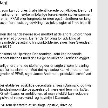
nlæg
 som kan udrulles til alle identificerede punktkilder. Derfor vil
sning for en række miljøfarlige forurenende stoffer sammen
or enten PFAS eller tungmetaller men også håndterer en lang
r flere tests og udvikling nye teknologier at finde frem til
, men det har desværre ikke medført at de andre udfordringer
gere er et problem. Der er derfor brug for udvikling af
n samlede belastning fra punktkilderne, siger Tore Svendsen,
en ECT2.
et rensetrin på Hjørrings Renseanlæg, som kan behandle
n vandet blandes med det øvrige spildevand i renseanlægget.
farlige forurenende stoffer og derfor søgte vi som forsyning
 stoffer fra slammet. Med det nye setup kan vi under driften
sgrader af PFAS, siger Jacob Andersen, produktionschef ved
 der etableres adskillige decentrale anlæg i Danmark, og hvis
amfundsøkonomiske besparelse på mere end fem mia. kr./år.
S-eliminator
, er ambitionen, at man effektivt kan reducere
og sikre et renere vand- og havmiljø i Danmark.
 vil som det første af sin slags, opstille, drive og