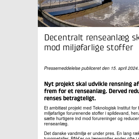
Decentralt renseanlæg sk
mod miljøfarlige stoffer
Pressemeddelelse publiceret den 15. april 2024.
Nyt projekt skal udvikle rensning a
frem for et renseanlæg. Derved red
renses betragteligt.
Et ambitiøst projekt med Teknologisk Institut for 
miljøfarlige forurenende stoffer i spildevand, h
sætte hurtigere ind mod forureninger og reduce
renseanlæg.
Det danske vandmiljø er under pres. En lang ræ
tungmetaller, PAH’er og lægemidler ender ofte i 