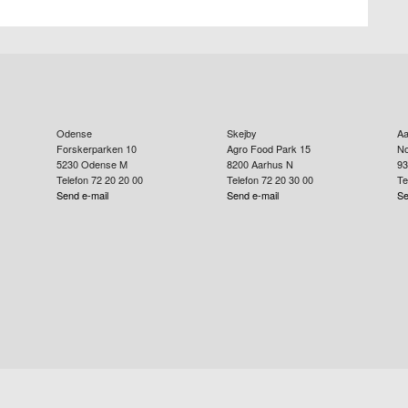
Odense
Skejby
Aa
Forskerparken 10
Agro Food Park 15
No
5230
Odense M
8200
Aarhus N
93
Telefon 72 20 20 00
Telefon 72 20 30 00
Te
Send e-mail
Send e-mail
Se