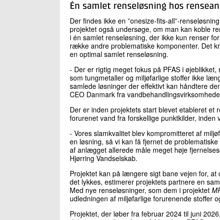
Én samlet renseløsning hos rensea
Der findes ikke en ”onesize-fits-all”-renseløsning,
projektet også undersøge, om man kan koble ren
i én samlet renseløsning, der ikke kun renser f
række andre problematiske komponenter. Det kræve
en optimal samlet renseløsning.
- Der er rigtig meget fokus på PFAS i øjeblikket
som tungmetaller og miljøfarlige stoffer ikke læn
samlede løsninger der effektivt kan håndtere de
CEO Danmark fra vandbehandlingsvirksomhed
Der er inden projektets start blevet etableret 
forurenet vand fra forskellige punktkilder, inde
- Vores slamkvalitet blev kompromitteret af miljø
en løsning, så vi kan få fjernet de problematiske
af anlægget allerede måle meget høje fjernelse
Hjørring Vandselskab.
Projektet kan på længere sigt bane vejen for, at
det lykkes, estimerer projektets partnere en s
Med nye renseløsninger, som dem i projektet
MF
udledningen af miljøfarlige forurenende stoffer 
Projektet, der løber fra februar 2024 til juni 2026,