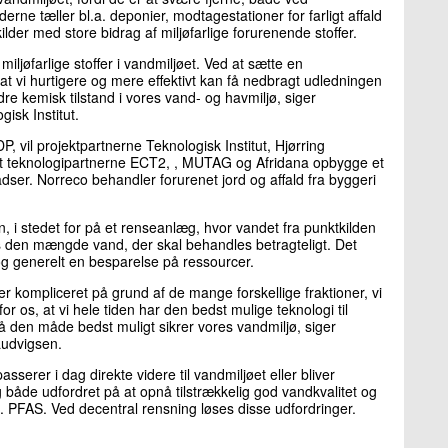
rne tæller bl.a. deponier, modtagestationer for farligt affald
lder med store bidrag af miljøfarlige forurenende stoffer.
miljøfarlige stoffer i vandmiljøet. Ved at sætte en
 at vi hurtigere og mere effektivt kan få nedbragt udledningen
re kemisk tilstand i vores vand- og havmiljø, siger
isk Institut.
DP, vil projektpartnerne Teknologisk Institut, Hjørring
mt teknologipartnerne ECT2, , MUTAG og Afridana opbygge et
ser. Norreco behandler forurenet jord og affald fra byggeri
n, i stedet for på et renseanlæg, hvor vandet fra punktkilden
s den mængde vand, der skal behandles betragteligt. Det
og generelt en besparelse på ressourcer.
er kompliceret på grund af de mange forskellige fraktioner, vi
or os, at vi hele tiden har den bedst mulige teknologi til
på den måde bedst muligt sikrer vores vandmiljø, siger
Ludvigsen.
asserer i dag direkte videre til vandmiljøet eller bliver
både udfordret på at opnå tilstrækkelig god vandkvalitet og
. PFAS. Ved decentral rensning løses disse udfordringer.