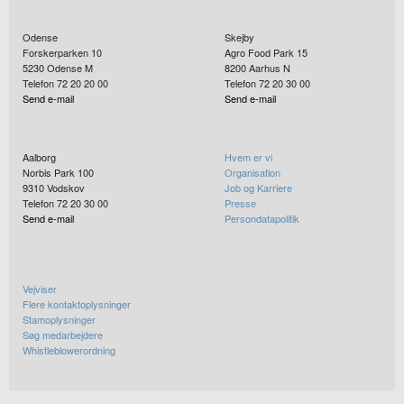
Odense
Skejby
Forskerparken 10
Agro Food Park 15
5230
Odense M
8200
Aarhus N
Telefon 72 20 20 00
Telefon 72 20 30 00
Send e-mail
Send e-mail
Aalborg
Hvem er vi
Norbis Park 100
Organisation
9310
Vodskov
Job og Karriere
Telefon 72 20 30 00
Presse
Send e-mail
Persondatapolitik
Vejviser
Flere kontaktoplysninger
Stamoplysninger
Søg medarbejdere
Whistleblowerordning