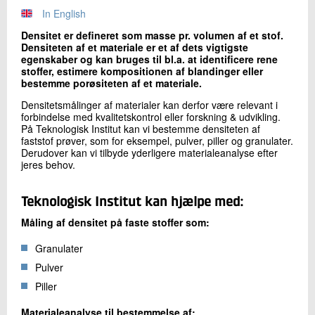
+45 72 20 23 57
In English
Send e-mail
Densitet er defineret som masse pr. volumen af et stof.
Densiteten af et materiale er et af dets vigtigste
egenskaber og kan bruges til bl.a. at identificere rene
stoffer, estimere kompositionen af blandinger eller
Skriv til mig
bestemme porøsiteten af et materiale.
Densitetsmålinger af materialer kan derfor være relevant i
forbindelse med kvalitetskontrol eller forskning & udvikling.
På Teknologisk Institut kan vi bestemme densiteten af
faststof prøver, som for eksempel, pulver, piller og granulater.
Derudover kan vi tilbyde yderligere materialeanalyse efter
jeres behov.
Teknologisk Institut kan hjælpe med:
Send
Måling af densitet på faste stoffer som:
Granulater
Pulver
Piller
Materialeanalyse til bestemmelse af: