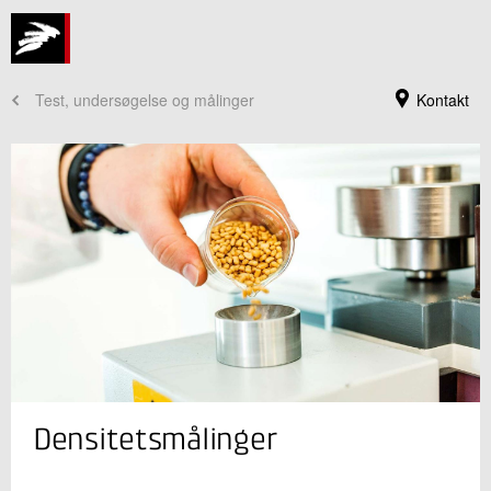
Test, undersøgelse og målinger
Kontakt
Jeg er din kontaktperson
Densitetsmålinger
Frederik R Steenstrup
Sektionsleder
Plast og Emballage