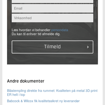
Læs hvordan vi behandler
persondata
Du kan til enhver tid afmelde dig.
Andre dokumenter
Blåstempling direkte fra rummet: Kvaliteten på metal 3D-print
ER helt i top
Babcock & Wilcox fik kvalitetssikret ny leverandør