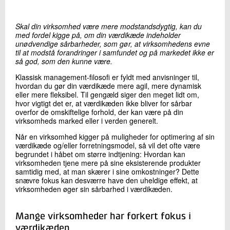
+45 72 20 35 94
Send e-mail
Skal din virksomhed være mere modstandsdygtig, kan du
med fordel kigge på, om din værdikæde indeholder
unødvendige sårbarheder, som gør, at virksomhedens evne
til at modstå forandringer i samfundet og på markedet ikke er
Skriv til mig
så god, som den kunne være.
Klassisk management-filosofi er fyldt med anvisninger til,
hvordan du gør din værdikæde mere agil, mere dynamisk
eller mere fleksibel. Til gengæld siger den meget lidt om,
hvor vigtigt det er, at værdikæden ikke bliver for sårbar
overfor de omskiftelige forhold, der kan være på din
virksomheds marked eller i verden generelt.
Når en virksomhed kigger på muligheder for optimering af sin
værdikæde og/eller forretningsmodel, så vil det ofte være
begrundet i håbet om større indtjening: Hvordan kan
Send
virksomheden tjene mere på sine eksisterende produkter
samtidig med, at man skærer i sine omkostninger? Dette
snævre fokus kan desværre have den uheldige effekt, at
virksomheden øger sin sårbarhed i værdikæden.
Mange virksomheder har forkert fokus i
værdikæden