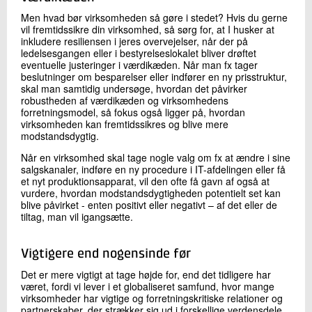
Men hvad bør virksomheden så gøre i stedet? Hvis du gerne
vil fremtidssikre din virksomhed, så sørg for, at I husker at
inkludere resiliensen i jeres overvejelser, når der på
ledelsesgangen eller i bestyrelseslokalet bliver drøftet
eventuelle justeringer i værdikæden. Når man fx tager
beslutninger om besparelser eller indfører en ny prisstruktur,
skal man samtidig undersøge, hvordan det påvirker
robustheden af værdikæden og virksomhedens
forretningsmodel, så fokus også ligger på, hvordan
virksomheden kan fremtidssikres og blive mere
modstandsdygtig.
Når en virksomhed skal tage nogle valg om fx at ændre i sine
salgskanaler, indføre en ny procedure i IT-afdelingen eller få
et nyt produktionsapparat, vil den ofte få gavn af også at
vurdere, hvordan modstandsdygtigheden potentielt set kan
blive påvirket - enten positivt eller negativt – af det eller de
tiltag, man vil igangsætte.
Vigtigere end nogensinde før
Det er mere vigtigt at tage højde for, end det tidligere har
været, fordi vi lever i et globaliseret samfund, hvor mange
virksomheder har vigtige og forretningskritiske relationer og
partnerskaber, der strækker sig ud i forskellige verdensdele.