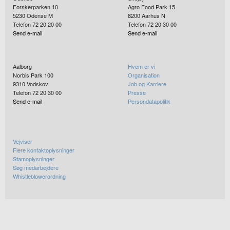
Forskerparken 10
Agro Food Park 15
5230
Odense M
8200
Aarhus N
Telefon 72 20 20 00
Telefon 72 20 30 00
Send e-mail
Send e-mail
Aalborg
Hvem er vi
Norbis Park 100
Organisation
9310
Vodskov
Job og Karriere
Telefon 72 20 30 00
Presse
Send e-mail
Persondatapolitik
Vejviser
Flere kontaktoplysninger
Stamoplysninger
Søg medarbejdere
Whistleblowerordning