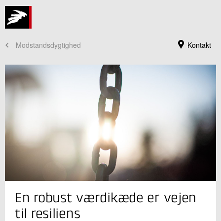
Modstandsdygtighed
Kontakt
Jeg er din kontaktperson
En robust værdikæde er vejen
Lone Borg
Sektionsleder
til resiliens
Innovation og Digital transformation