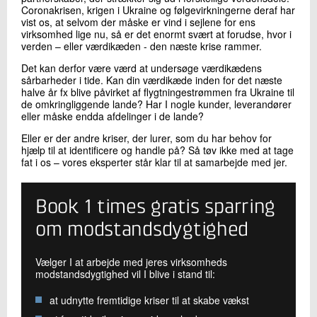
Coronakrisen, krigen i Ukraine og følgevirkningerne deraf har
vist os, at selvom der måske er vind i sejlene for ens
virksomhed lige nu, så er det enormt svært at forudse, hvor i
verden – eller værdikæden - den næste krise rammer.
Det kan derfor være værd at undersøge værdikædens
sårbarheder i tide. Kan din værdikæde inden for det næste
halve år fx blive påvirket af flygtningestrømmen fra Ukraine til
de omkringliggende lande? Har I nogle kunder, leverandører
eller måske endda afdelinger i de lande?
Eller er der andre kriser, der lurer, som du har behov for
hjælp til at identificere og handle på? Så tøv ikke med at tage
fat i os – vores eksperter står klar til at samarbejde med jer.
Book 1 times gratis sparring
om modstandsdygtighed
Vælger I at arbejde med jeres virksomheds
modstandsdygtighed vil I blive i stand til:
at udnytte fremtidige kriser til at skabe vækst