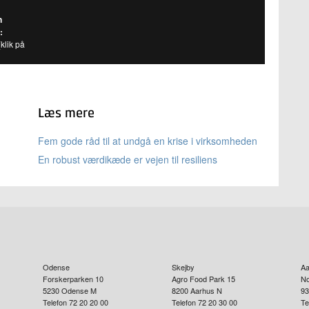
n
:
klik på
Læs mere
Fem gode råd til at undgå en krise i virksomheden
En robust værdikæde er vejen til resiliens
Odense
Skejby
Aa
Forskerparken 10
Agro Food Park 15
No
5230
Odense M
8200
Aarhus N
93
Telefon 72 20 20 00
Telefon 72 20 30 00
Te