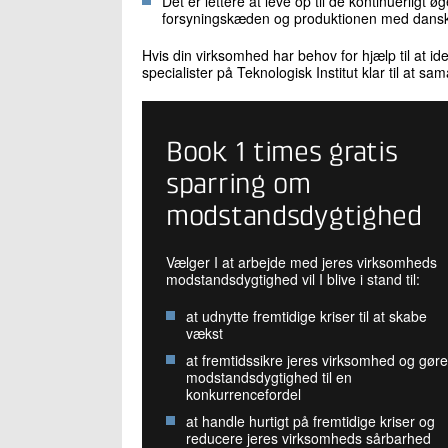
Det er lettere at leve op til de kontinuerligt
forsyningskæden og produktionen med dans
Hvis din virksomhed har behov for hjælp til at id
specialister på Teknologisk Institut klar til at sa
Book 1 times gratis
sparring om
modstandsdygtighed
Vælger I at arbejde med jeres virksomheds
modstandsdygtighed vil I blive i stand til:
at udnytte fremtidige kriser til at skabe
vækst
at fremtidssikre jeres virksomhed og gøre
modstandsdygtighed til en
konkurrencefordel
at handle hurtigt på fremtidige kriser og
reducere jeres virksomheds sårbarhed