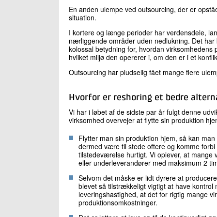
En anden ulempe ved outsourcing, der er opstået
situation.
I kortere og længe perioder har verdensdele, lan
nærliggende områder uden nedlukning. Det har b
kolossal betydning for, hvordan virksomhedens pr
hvilket miljø den opererer i, om den er i et konfli
Outsourcing har pludselig fået mange flere ulem
Hvorfor er reshoring et bedre altern
Vi har i løbet af de sidste par år fulgt denne udv
virksomhed overvejer at flytte sin produktion h
Flytter man sin produktion hjem, så kan man 
dermed være til stede oftere og komme forbi i
tilstedeværelse hurtigt. Vi oplever, at mange
eller underleverandører med maksimum 2 tim
Selvom det måske er lidt dyrere at producere
blevet så tilstrækkeligt vigtigt at have kontro
leveringshastighed, at det for rigtig mange
produktionsomkostninger.