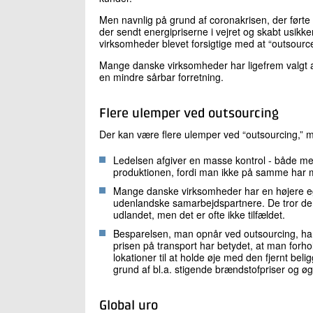
Men navnlig på grund af coronakrisen, der førte 
der sendt energipriserne i vejret og skabt usikk
virksomheder blevet forsigtige med at “outsour
Mange danske virksomheder har ligefrem valgt at
en mindre sårbar forretning.
Flere ulemper ved outsourcing
Der kan være flere ulemper ved “outsourcing,” m
Ledelsen afgiver en masse kontrol - både me
produktionen, fordi man ikke på samme har mu
Mange danske virksomheder har en højere egen
udenlandske samarbejdspartnere. De tror der
udlandet, men det er ofte ikke tilfældet.
Besparelsen, man opnår ved outsourcing, har 
prisen på transport har betydet, at man forhol
lokationer til at holde øje med den fjernt bel
grund af bl.a. stigende brændstofpriser og øg
Global uro