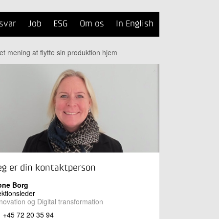
svar
Job
ESG
Om os
In English
et mening at flytte sin produktion hjem
eg er din kontaktperson
one Borg
ktionsleder
novation og Digital transformation
+45 72 20 35 94