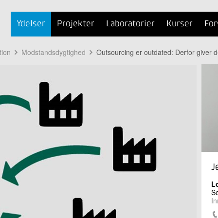
Ydelser
Projekter
Laboratorier
Kurser
For
tion
Modstandsdygtighed
Outsourcing er outdated: Derfor giver d
J
L
Se
In