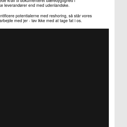
 øgede krav til dokumenteret bæredygtighed i
ke leverandører end med udenlandske.
entificere potentialerne med reshoring, så står vores
marbejde med jer - tøv ikke med at tage fat i os.