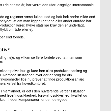
 i de eneste år, har været den uforudsigelige internationale
de og regioner været lukket ned og haft helt andre vilkår end
etydet, at om man ligger i det ene eller andet område har
oduktion kører, hvilke statslige krav den er underlagt,
ktfyldt område eller ej.
per end fordele.
ativ?
ikling nøje, og vi kan se flere fordele ved, at man som
jem:
eksempelvis hurtigt køre hen til sit produktionsanlæg og
 uventede situationer, hvor der er brug for din
 virksomheder lige nu prøver at finde produktionsanlæg
ers kørsel fra hovedkontoret.
 i hjemlandet, er det i den nuværende verdenssituation
l med leveringssikkerhed, forsyningssikkerhed, kvalitet og
 virksomheder kompenserer for den de øgede