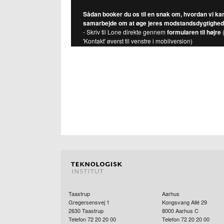
Sådan booker du os til en snak om, hvordan vi ka
samarbejde om at øge jeres modstandsdygtighed
- Skriv til Lone direkte gennem
formularen til højre
(
'Kontakt' øverst til venstre i mobilversion)
Taastrup
Aarhus
Gregersensvej 1
Kongsvang Allé 29
2630
Taastrup
8000
Aarhus C
Telefon 72 20 20 00
Telefon 72 20 20 00