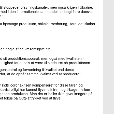
til stoppede forsyningskanaler, men også krigen i Ukraine,
erhed i den internationale samhandel, er langt flere danske
ce.”
 hjemtage produktion, såkaldt “reshoring,” fordi det skaber
en nogle af de væsentligste er:
d sit produktionsapparat, men også med kvaliteten i
lighed for at selv at være til stede tæt på produktionen.
kontrol og forventning til kvalitet end deres
for, at de opnår samme kvalitet ved at producere i
indtil coronakrisen kompenseret for disse farer, og
dsvist billigt har kunnet flyve folk frem og tilbage mellem
iggende produktion. Men det er heller ikke givet længere på
et fokus på CO2-aftrykket ved at flyve.