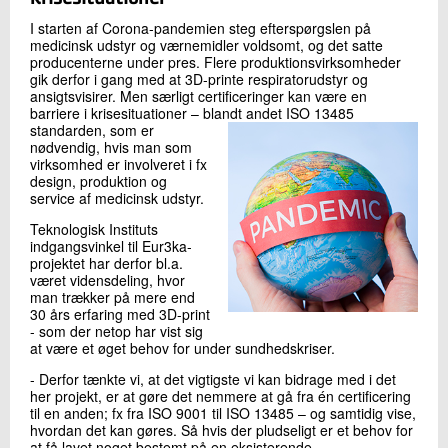
I starten af Corona-pandemien steg efterspørgslen på
medicinsk udstyr og værnemidler voldsomt, og det satte
producenterne under pres. Flere produktionsvirksomheder
gik derfor i gang med at 3D-printe respiratorudstyr og
ansigtsvisirer. Men særligt certificeringer kan være en
barriere i krisesituationer – blandt andet ISO 13485
standarden, som
er
nødvendig, hvis man som
virksomhed er involveret i fx
design, produktion og
service af medicinsk udstyr.
Teknologisk Instituts
indgangsvinkel til Eur3ka-
projektet har derfor bl.a.
været vidensdeling, hvor
man trækker på mere end
30 års erfaring med 3D-print
- som der netop har vist sig
at være et øget behov for under sundhedskriser.
- Derfor tænkte vi, at det vigtigste vi kan bidrage med i det
her projekt, er at gøre det nemmere at gå fra én certificering
til en anden; fx fra ISO 9001 til ISO 13485 – og samtidig vise,
hvordan det kan gøres. Så hvis der pludseligt er et behov for
at få lavet noget bestemt på en eksisterende