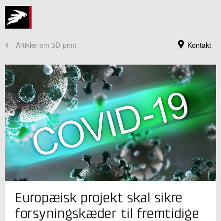
Artikler om 3D-print
Kontakt
Jeg er din kontaktperson
Europæisk projekt skal sikre
Ellen M. J. Hedegaard
Forretningsleder, ph.d.
forsyningskæder til fremtidige
Industriel 3D print