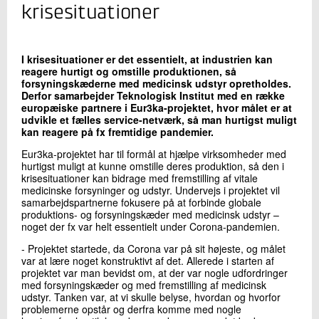
+45 72 20 16 40
krisesituationer
Send e-mail
I krisesituationer er det essentielt, at industrien kan
reagere hurtigt og omstille produktionen, så
Skriv til mig
forsyningskæderne med medicinsk udstyr opretholdes.
Derfor samarbejder Teknologisk Institut med en række
europæiske partnere i Eur3ka-projektet, hvor målet er at
udvikle et fælles service-netværk, så man hurtigst muligt
kan reagere på fx fremtidige pandemier.
Eur3ka-projektet har til formål at hjælpe virksomheder med
hurtigst muligt at kunne omstille deres produktion, så den i
krisesituationer kan bidrage med fremstilling af vitale
medicinske forsyninger og udstyr. Undervejs i projektet vil
samarbejdspartnerne fokusere på at forbinde globale
produktions- og forsyningskæder med medicinsk udstyr –
Send
noget der fx var helt essentielt under Corona-pandemien.
- Projektet startede, da Corona var på sit højeste, og målet
var at lære noget konstruktivt af det. Allerede i starten af
projektet var man bevidst om, at der var nogle udfordringer
med forsyningskæder og med fremstilling af medicinsk
udstyr. Tanken var, at vi skulle belyse, hvordan og hvorfor
problemerne opstår og derfra komme med nogle