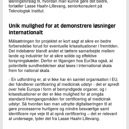
løsningsforslag til, hvordan man kunne gøre det bedre,
fortæller Lasse Haahr-Lillevang, seniorkonsulent på
Teknologisk Institut.
Unik mulighed for at demonstrere løsninger
internationalt
Målsætningen for projektet er kort sagt at sikre en bedre
forberedelse forud for eventuelle krisesituationer i fremtiden.
Det indebærer blandt andet et tættere samarbejde mellem
lande og industrier for at sikre solide og effektive
forsyningskæder. Derfor er tilgangen hos Eur3ka også, at
potentielle sundhedskriser skal løses i international skala
frem for national skala.
- En udfordring er, at vi ikke har én samlet organisation i EU,
der håndterer certificering af medicinsk udstyr - det er spredt
over hele Europa i form af bemyndigede organer, og i
krisesituationer er der er ikke mulighed for at omgås
standard-fremgangsmåden for certificering af medicinsk
udstyr. Så hvordan kan man udnytte digitaliseringen til at
gøre processerne hurtigere og mindre besværlige samt
identificere nye veje til at opnå certificering – det er relevant
at undersøge, lyder det fra Lasse Haahr-Lillevang.