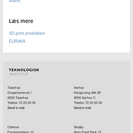
svaret
Læs mere
3D-print produktion
EUR3KA
Taastrup
Aarhus
Gregersensvej 1
Kongsvang Allé 29
2630
Taastrup
8000
Aarhus C
Telefon 72 20 20 00
Telefon 72 20 20 00
Send e-mail
Send e-mail
Odense
Skejby
Forskerparken 10
Agro Food Park 15