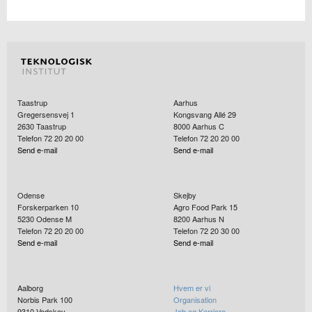
Taastrup
Aarhus
Gregersensvej 1
Kongsvang Allé 29
2630
Taastrup
8000
Aarhus C
Telefon 72 20 20 00
Telefon 72 20 20 00
Send e-mail
Send e-mail
Odense
Skejby
Forskerparken 10
Agro Food Park 15
5230
Odense M
8200
Aarhus N
Telefon 72 20 20 00
Telefon 72 20 30 00
Send e-mail
Send e-mail
Aalborg
Hvem er vi
Norbis Park 100
Organisation
9310
Vodskov
Job og Karriere