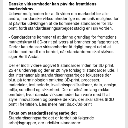
Danske virksomheder kan påvirke fremtidens
markedskrav
Udover muligheden for at få viden om markedet før alle
andre, har danske virksomheder lige nu en unik mulighed for
at påvirke udviklingen af de kommende standarder for 3D-
print, fordi standardiseringsarbejdet stadig er i sin vorden.
- Standarderne kommer til at danne grundlag for fremtidens
markedskrav til 3D-print på tværs af brancher og faggrænser.
Derfor kan danske virksomheder få rigtigt meget ud af at
sidde med rundt om bordet, når standarderne skal skrives,
siger Berit Aadal.
Der er indtil videre udgivet 9 standarder inden for 3D-print.
25 er undervejs og der er 20 nye forslag til standarder ude. I
det internationale standardiseringsarbejde fokuseres der
bl.a. på terminologien omkring 3D-print, processer,
materialer, testmetode, kvalitetsspecifikationer, data, design,
miljø, sundhed og sikkerhed. Der er altså en lang række
områder, hvor danske virksomheder kan være med til at
styre innovationen og påvirke de krav, der skal stilles til 3D-
print i fremtiden. Læs mere her: ds.dk/3d-print
Fakta om standardiseringsarbejdet
Standardiseringsarbejdet er fordelt på følgende
arbejdsgrupper, der udvikler standarder: