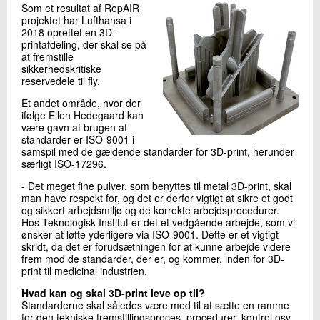
Som et resultat af RepAIR
projektet har Lufthansa i
2018 oprettet en 3D-
printafdeling, der skal se på
at fremstille
sikkerhedskritiske
reservedele til fly.
Et andet område, hvor der
ifølge Ellen Hedegaard kan
være gavn af brugen af
standarder er ISO-9001 i
samspil med de gældende standarder for 3D-print, herunder
særligt ISO-17296.
- Det meget fine pulver, som benyttes til metal 3D-print, skal
man have respekt for, og det er derfor vigtigt at sikre et godt
og sikkert arbejdsmiljø og de korrekte arbejdsprocedurer.
Hos Teknologisk Institut er det et vedgående arbejde, som vi
ønsker at løfte yderligere via ISO-9001. Dette er et vigtigt
skridt, da det er forudsætningen for at kunne arbejde videre
frem mod de standarder, der er, og kommer, inden for 3D-
print til medicinal industrien.
Hvad kan og skal 3D-print leve op til?
Standarderne skal således være med til at sætte en ramme
for den tekniske fremstillingsproces, procedurer, kontrol osv.