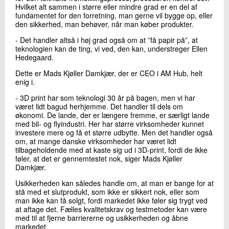
Hvilket alt sammen i større eller mindre grad er en del af
fundamentet for den forretning, man gerne vil bygge op, eller
den sikkerhed, man behøver, når man køber produkter.
- Det handler altså i høj grad også om at ”få papir på”, at
teknologien kan de ting, vi ved, den kan, understreger Ellen
Hedegaard.
Dette er Mads Kjøller Damkjær, der er CEO i AM Hub, helt
enig i.
- 3D print har som teknologi 30 år på bagen, men vi har
været lidt bagud herhjemme. Det handler til dels om
økonomi. De lande, der er længere fremme, er særligt lande
med bil- og flyindustri. Her har større virksomheder kunnet
investere mere og få et større udbytte. Men det handler også
om, at mange danske virksomheder har været lidt
tilbageholdende med at kaste sig ud i 3D-print, fordi de ikke
føler, at det er gennemtestet nok, siger Mads Kjøller
Damkjær.
Usikkerheden kan således handle om, at man er bange for at
stå med et slutprodukt, som ikke er sikkert nok, eller som
man ikke kan få solgt, fordi markedet ikke føler sig trygt ved
at aftage det. Fælles kvalitetskrav og testmetoder kan være
med til at fjerne barriererne og usikkerheden og åbne
markedet.