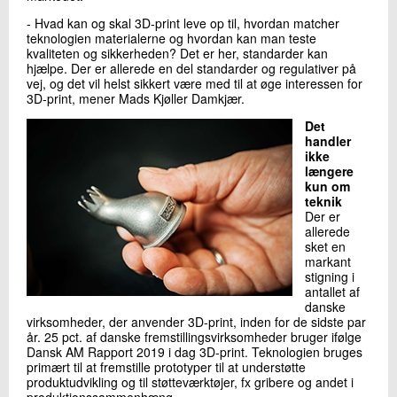
- Hvad kan og skal 3D-print leve op til, hvordan matcher
teknologien materialerne og hvordan kan man teste
kvaliteten og sikkerheden? Det er her, standarder kan
hjælpe. Der er allerede en del standarder og regulativer på
vej, og det vil helst sikkert være med til at øge interessen for
3D-print, mener Mads Kjøller Damkjær.
Det
handler
ikke
længere
kun om
teknik
Der er
allerede
sket en
markant
stigning i
antallet af
danske
virksomheder, der anvender 3D-print, inden for de sidste par
år. 25 pct. af danske fremstillingsvirksomheder bruger ifølge
Dansk AM Rapport 2019 i dag 3D-print. Teknologien bruges
primært til at fremstille prototyper til at understøtte
produktudvikling og til støtteværktøjer, fx gribere og andet i