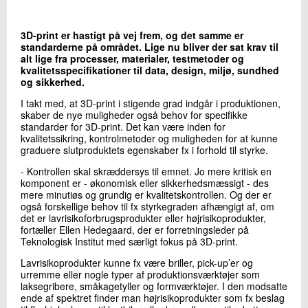
+45 72 20 16 40
Send e-mail
3D-print er hastigt på vej frem, og det samme er
standarderne på området. Lige nu bliver der sat krav til
alt lige fra processer, materialer, testmetoder og
kvalitetsspecifikationer til data, design, miljø, sundhed
Skriv til mig
og sikkerhed.
I takt med, at 3D-print i stigende grad indgår i produktionen,
skaber de nye muligheder også behov for specifikke
standarder for 3D-print. Det kan være inden for
kvalitetssikring, kontrolmetoder og muligheden for at kunne
graduere slutproduktets egenskaber fx i forhold til styrke.
- Kontrollen skal skræddersys til emnet. Jo mere kritisk en
komponent er - økonomisk eller sikkerhedsmæssigt - des
mere minutiøs og grundig er kvalitetskontrollen. Og der er
også forskellige behov til fx styrkegraden afhængigt af, om
Send
det er lavrisikoforbrugsprodukter eller højrisikoprodukter,
fortæller Ellen Hedegaard, der er forretningsleder på
Teknologisk Institut med særligt fokus på 3D-print.
Lavrisikoprodukter kunne fx være briller, pick-up’er og
urremme eller nogle typer af produktionsværktøjer som
laksegribere, småkagetyller og formværktøjer. I den modsatte
ende af spektret finder man højrisikoprodukter som fx beslag