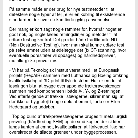
På samme måde er der brug for nye testmetoder til at
detektere nogle typer af fejl, eller en kobling til eksisterende
standarder, der hvor de kan finde gyldig anvendelse.
Der mangler kort sagt nogle rammer for, hvornår noget er
godt nok, og nogle fælles retningslinjer og metoder til at
udføre test og kontrol. Det gælder både traditionelle NDT
(Non Destructive Testing), hvor man skal kunne udføre test
på selve emnet uden at ødelægge det (fx CT-scanning, hvor
eventuelle porøsiteter vil opdages) og hårdhedsprøver,
metallurgiske prøver mv.
- Vi har på Teknologisk Institut været med i et Europæisk
projekt (RepAIR) sammen med Lufthansa og Boeing omkring
kvalitetssikring af 3D-print til flyindustrien. Her er en del af
løsningen bl.a. at bygge overlappende trækprøvestænger
sammen med komponenten i både X-, Y-, og Z-retningen.
Ved efterfølgende at trække i stængerne, sikrer man sig, at
der ikke er byggefejl i nogle dele af emnet, fortæller Ellen
Hedegaard og uddyber.
- Top og bund af trækprøvestængerne bruges til metallurgisk
prøvning (hårdhed og SEM) og de små kugler, der sidder
langs kanten af emnet, kvalitetssikrer, at iltniveauet ikke har
overskredet de tilladte grænser under byggeprocessen.