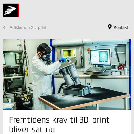
Artikler om 3D-print
Kontakt
Jeg er din kontaktperson
Fremtidens krav til 3D-print
Ellen M. J. Hedegaard
Forretningsleder, ph.d.
bliver sat nu
Industriel 3D print