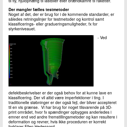
til fly, hjulophæng til lastbiler eller brændkamre til raketter.
Der mangler fælles testmetoder
Noget af det, der er brug for i de kommende standarder, er
således retningslinjer for testmetoder og kontrol samt
klassificerings- eller gradueringsmuligheder, fx for
styrkeniveauet.
- Ved
defektbeskrivelser er der også behov for at kunne lave en
klassificering. Der vil altid være imperfektioner i ting. I
traditionelle støbninger er der også fejl, der bliver accepteret
til en vis grænse. Vi har brug for noget tilsvarende på 3D-
print området, hvor fx spændinger opbygges anderledes i
emner end ved andre fremstillingsmetoder og kan resultere i
deformation og revner, hvis ikke proceduren er korrekt
forklarer Ellen Hedegaard.