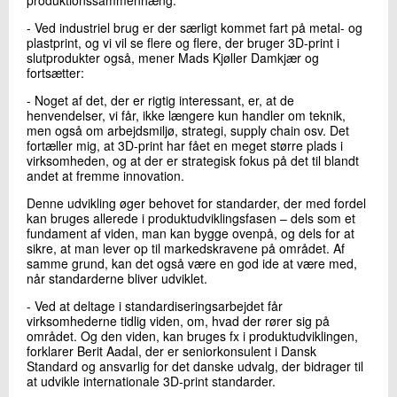
produktionssammenhæng.
- Ved industriel brug er der særligt kommet fart på metal- og
plastprint, og vi vil se flere og flere, der bruger 3D-print i
slutprodukter også, mener Mads Kjøller Damkjær og
fortsætter:
- Noget af det, der er rigtig interessant, er, at de
henvendelser, vi får, ikke længere kun handler om teknik,
men også om arbejdsmiljø, strategi, supply chain osv. Det
fortæller mig, at 3D-print har fået en meget større plads i
virksomheden, og at der er strategisk fokus på det til blandt
andet at fremme innovation.
Denne udvikling øger behovet for standarder, der med fordel
kan bruges allerede i produktudviklingsfasen – dels som et
fundament af viden, man kan bygge ovenpå, og dels for at
sikre, at man lever op til markedskravene på området. Af
samme grund, kan det også være en god ide at være med,
når standarderne bliver udviklet.
- Ved at deltage i standardiseringsarbejdet får
virksomhederne tidlig viden, om, hvad der rører sig på
området. Og den viden, kan bruges fx i produktudviklingen,
forklarer Berit Aadal, der er seniorkonsulent i Dansk
Standard og ansvarlig for det danske udvalg, der bidrager til
at udvikle internationale 3D-print standarder.