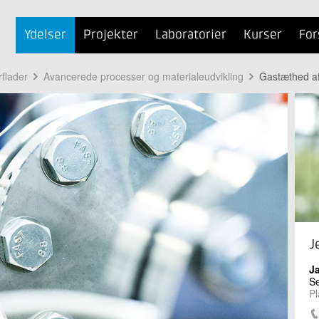
Ydelser
Projekter
Laboratorier
Kurser
For
rflader
Avancerede processer og materialeudvikling
Gastæthed af
J
J
Se
Pl