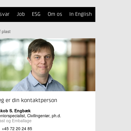
svar
Job
ESG
Om os
In English
 plast
eg er din kontaktperson
akob S. Engbæk
niorspecialist, Civilingeniør, ph.d.
ast og Emballage
+45 72 20 24 85