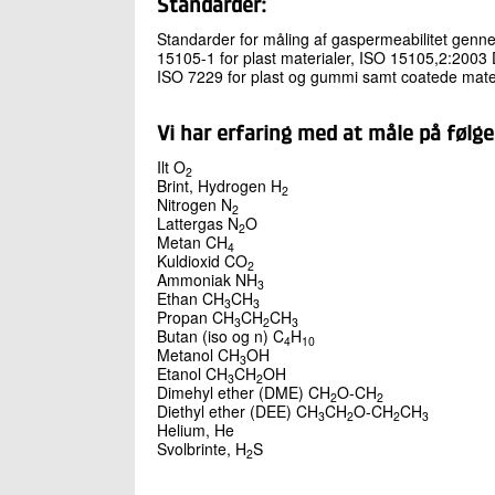
Standarder:
Standarder for måling af gaspermeabilitet gen
15105-1 for plast materialer, ISO 15105,2:2003
ISO 7229 for plast og gummi samt coatede mate
Vi har erfaring med at måle på følg
Ilt O
2
Brint, Hydrogen H
2
Nitrogen N
2
Lattergas N
O
2
Metan CH
4
Kuldioxid CO
2
Ammoniak NH
3
Ethan CH
CH
3
3
Propan CH
CH
CH
3
2
3
Butan (iso og n) C
H
4
10
Metanol CH
OH
3
Etanol CH
CH
OH
3
2
Dimehyl ether (DME) CH
O-CH
2
2
Diethyl ether (DEE) CH
CH
O-CH
CH
3
2
2
3
Helium, He
Svolbrinte, H
S
2