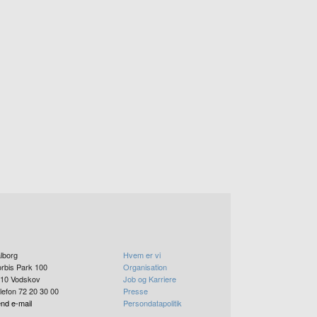
lborg
Hvem er vi
rbis Park 100
Organisation
10
Vodskov
Job og Karriere
lefon 72 20 30 00
Presse
nd e-mail
Persondatapolitik